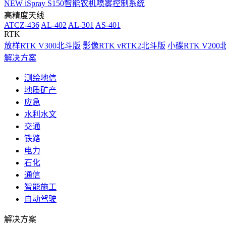
NEW
iSpray S150智能农机喷雾控制系统
高精度天线
ATCZ-436
AL-402
AL-301
AS-401
RTK
放样RTK V300北斗版
影像RTK vRTK2北斗版
小碟RTK V20
解决方案
测绘地信
地质矿产
应急
水利水文
交通
铁路
电力
石化
通信
智能施工
自动驾驶
解决方案