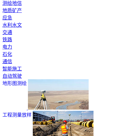
测绘地信
地质矿产
应急
水利水文
交通
铁路
电力
石化
通信
智能施工
自动驾驶
地形图测绘
工程测量放样