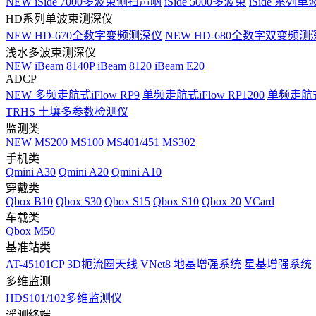
NEW
iSide 7000多波束侧扫声呐
iSide 5000多波束
iSide 系列单
HD系列单波束测深仪
NEW
HD-670全数字变频测深仪
NEW
HD-680全数字双变频测
浅水多波束测深仪
NEW
iBeam 8140P
iBeam 8120
iBeam E20
ADCP
NEW
多频走航式iFlow RP9
单频走航式iFlow RP1200
单频走航式i
TRHS 土壤多参数检测仪
监测类
NEW
MS200
MS100
MS401/451
MS302
手机类
Qmini A30
Qmini A20
Qmini A10
穿戴类
Qbox B10
Qbox S30
Qbox S15
Qbox S10
Qbox 20
VCard
车载类
Qbox M50
基准站类
AT-45101CP 3D扼流圈天线
VNet8
地基增强系统
星基增强系统
多维监测
HDS101/102多维监测仪
遥测终端