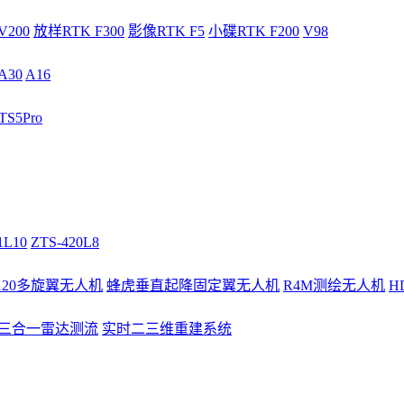
V200
放样RTK F300
影像RTK F5
小碟RTK F200
V98
A30
A16
S5Pro
1L10
ZTS-420L8
/120多旋翼无人机
蜂虎垂直起降固定翼无人机
R4M测绘无人机
H
3三合一雷达测流
实时二三维重建系统