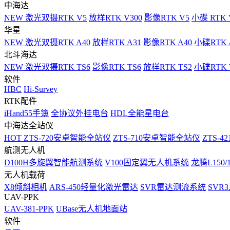
中海达
NEW
激光双摄RTK V5
放样RTK V300
影像RTK V5
小碟 RTK 
华星
NEW
激光双摄RTK A40
放样RTK A31
影像RTK A40
小碟RTK 
北斗海达
NEW
激光双摄RTK TS6
影像RTK TS6
放样RTK TS2
小碟RTK T
软件
HBC
Hi-Survey
RTK配件
iHand55手簿
全协议外挂电台
HDL全能星电台
中海达全站仪
HOT
ZTS-720安卓智能全站仪
ZTS-710安卓智能全站仪
ZTS-42
航测无人机
D100H多旋翼智能航测系统
V100固定翼无人机系统
龙腾L150
无人机载荷
X8倾斜相机
ARS-450轻量化激光雷达
SVR雷达测流系统
SVR
UAV-PPK
UAV-381-PPK
UBase无人机地面站
软件