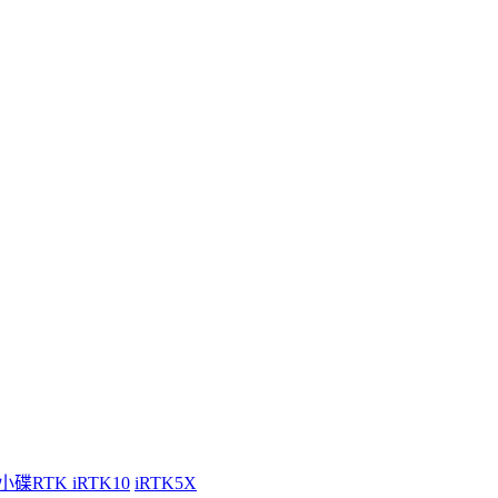
小碟RTK iRTK10
iRTK5X