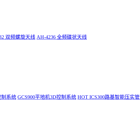
232 双频螺旋天线
AH-4236 全频碟状天线
控制系统
GCS900平地机3D控制系统
HOT
ICS300路基智能压实