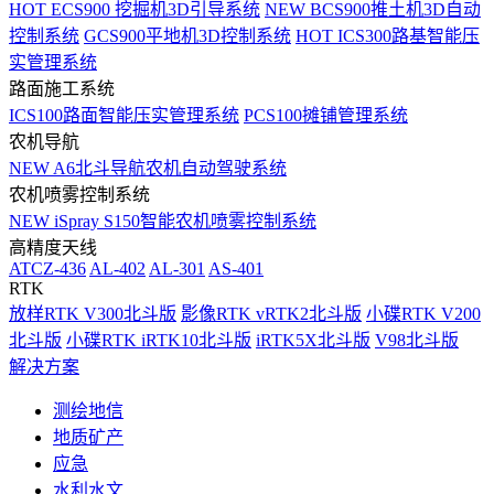
HOT
ECS900 挖掘机3D引导系统
NEW
BCS900推土机3D自动
控制系统
GCS900平地机3D控制系统
HOT
ICS300路基智能压
实管理系统
路面施工系统
ICS100路面智能压实管理系统
PCS100摊铺管理系统
农机导航
NEW
A6北斗导航农机自动驾驶系统
农机喷雾控制系统
NEW
iSpray S150智能农机喷雾控制系统
高精度天线
ATCZ-436
AL-402
AL-301
AS-401
RTK
放样RTK V300北斗版
影像RTK vRTK2北斗版
小碟RTK V200
北斗版
小碟RTK iRTK10北斗版
iRTK5X北斗版
V98北斗版
解决方案
测绘地信
地质矿产
应急
水利水文