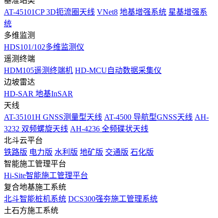
基准站类
AT-45101CP 3D扼流圈天线
VNet8
地基增强系统
星基增强系
统
多维监测
HDS101/102多维监测仪
遥测终端
HDM105遥测终端机
HD-MCU自动数据采集仪
边坡雷达
HD-SAR 地基InSAR
天线
AT-35101H GNSS测量型天线
AT-4500 导航型GNSS天线
AH-
3232 双频螺旋天线
AH-4236 全频碟状天线
北斗云平台
铁路版
电力版
水利版
地矿版
交通版
石化版
智能施工管理平台
Hi-Site智能施工管理平台
复合地基施工系统
北斗智能桩机系统
DCS300强夯施工管理系统
土石方施工系统