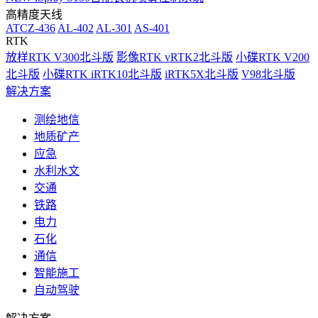
高精度天线
ATCZ-436
AL-402
AL-301
AS-401
RTK
放样RTK V300北斗版
影像RTK vRTK2北斗版
小碟RTK V200
北斗版
小碟RTK iRTK10北斗版
iRTK5X北斗版
V98北斗版
解决方案
测绘地信
地质矿产
应急
水利水文
交通
铁路
电力
石化
通信
智能施工
自动驾驶