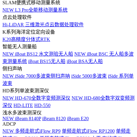
SLAM便携式移动测量系统
NEW
L3 Pro全能移动测量系统
点云处理软件
Hi-LiDAR 三维激光点云数据处理软件
K系列海洋定位定向设备
K20高精度分体式RTK
智能无人测量船
NEW
iBoat BS12 水文测验无人船
NEW
iBoat BSC 无人船多波
束测量系统
iBoat BS15无人船
iBoat BSA无人船
侧扫声呐
NEW
iSide 7000多波束侧扫声呐
iSide 5000多波束
iSide 系列单
波束
HD系列单波束测深仪
NEW
HD-670全数字变频测深仪
NEW
HD-680全数字双变频测
深仪
HD-LITE
HD-550
浅水多波束测深仪
NEW
iBeam 8140P
iBeam 8120
iBeam E20
ADCP
NEW
多频走航式iFlow RP9
单频走航式iFlow RP1200
单频走