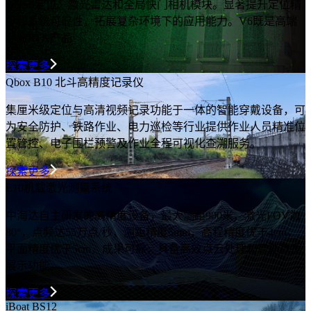
GNSS定位、激光雷达和全局快门相机模块。显著提升定位精
度和系统可靠性，拓展复杂环境下的应用能力。V6既是高端
专业RTK产品
探索更多
Qbox B10 北斗高精度记录仪
集厘米级定位与高清视频记录功能于一体的智能穿戴设备，可
为安全防护、铁路作业、电力巡检等行业提供作业人员精准位
置管控、电子围栏预警及作业全程可视化查溯服务。
探索更多
L10机载激光测量系统
中海达自主研发的高精度设备，最大测距900米，激光FOV为
80°，点频达55万点/秒，测距精度5mm，高程精度优于4cm，
平面精度优于5cm，成果可靠，具备高效点云处理和智能数据
展示功能。
探索更多
iBoat BS12