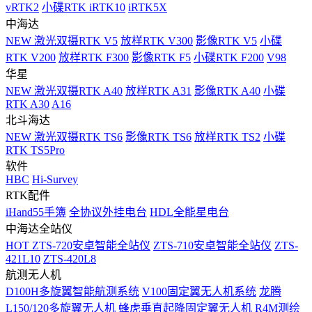
vRTK2
小碟RTK iRTK10
iRTK5X
中海达
NEW
激光双摄RTK V5
放样RTK V300
影像RTK V5
小碟
RTK V200
放样RTK F300
影像RTK F5
小碟RTK F200
V98
华星
NEW
激光双摄RTK A40
放样RTK A31
影像RTK A40
小碟
RTK A30
A16
北斗海达
NEW
激光双摄RTK TS6
影像RTK TS6
放样RTK TS2
小碟
RTK TS5Pro
软件
HBC
Hi-Survey
RTK配件
iHand55手簿
全协议外挂电台
HDL全能星电台
中海达全站仪
HOT
ZTS-720安卓智能全站仪
ZTS-710安卓智能全站仪
ZTS-
421L10
ZTS-420L8
航测无人机
D100H多旋翼智能航测系统
V100固定翼无人机系统
龙腾
L150/120多旋翼无人机
蜂虎垂直起降固定翼无人机
R4M测绘