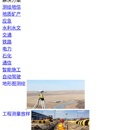
解决方案
测绘地信
地质矿产
应急
水利水文
交通
铁路
电力
石化
通信
智能施工
自动驾驶
地形图测绘
工程测量放样