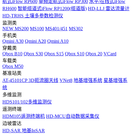
航式iFlow RP600
单频走航式iFlow RP300
水平/在线式iFlow
RH600
智能缆道式iFlow RP1200(缆道版)
HD-LLJ 雷达流量计
HD-TRHS 土壤多参数检测仪
监测类
NEW
MS200
MS100
MS401/451
MS302
手机类
Qmini A30
Qmini A20
Qmini A10
穿戴类
Qbox B10
Qbox S30
Qbox S15
Qbox S10
Qbox 20
VCard
车载类
Qbox M50
基准站类
AT-45101CP 3D扼流圈天线
VNet8
地基增强系统
星基增强系
统
多维监测
HDS101/102多维监测仪
遥测终端
HDM105遥测终端机
HD-MCU自动数据采集仪
边坡雷达
HD-SAR 地基InSAR