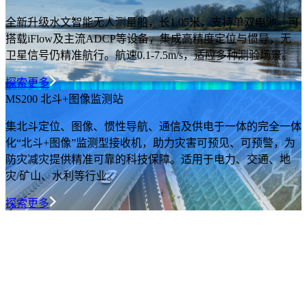
全新升级水文智能无人测量船，长1.05米，支持单双电池。可
搭载iFlow及主流ADCP等设备，集成高精度定位与惯导，无
卫星信号仍精准航行。航速0.1-7.5m/s，适应多种测验场景。
探索更多
MS200 北斗+图像监测站
集北斗定位、图像、惯性导航、通信及供电于一体的完全一体
化“北斗+图像”监测型接收机，助力灾害可预见、可预警，为
防灾减灾提供精准可靠的科技保障。适用于电力、交通、地
灾/矿山、水利等行业。
探索更多