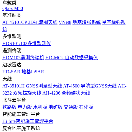
车载类
Qbox M50
基准站类
AT-45101CP 3D扼流圈天线
VNet8
地基增强系统
星基增强系
统
多维监测
HDS101/102多维监测仪
遥测终端
HDM105遥测终端机
HD-MCU自动数据采集仪
边坡雷达
HD-SAR 地基InSAR
天线
AT-35101H GNSS测量型天线
AT-4500 导航型GNSS天线
AH-
3232 双频螺旋天线
AH-4236 全频碟状天线
北斗云平台
铁路版
电力版
水利版
地矿版
交通版
石化版
智能施工管理平台
Hi-Site智能施工管理平台
复合地基施工系统