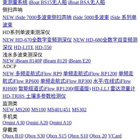
束测量系统
iBoat BS15无人船
iBoat BSA无人船
侧扫声呐
NEW
iSide 7000多波束侧扫声呐
iSide 5000多波束
iSide 系列单
波束
HD系列单波束测深仪
NEW
HD-670全数字变频测深仪
NEW
HD-680全数字双变频测
深仪
HD-LITE
HD-550
浅水多波束测深仪
NEW
iBeam 8140P
iBeam 8120
iBeam E20
ADCP
NEW
多频走航式iFlow RP9
单频走航式iFlow RP1200
单频走
航式iFlow RP600
单频走航式iFlow RP300
水平/在线式iFlow
RH600
智能缆道式iFlow RP1200(缆道版)
HD-LLJ 雷达流量计
HD-TRHS 土壤多参数检测仪
监测类
NEW
MS200
MS100
MS401/451
MS302
手机类
Qmini A30
Qmini A20
Qmini A10
穿戴类
Qbox B10
Qbox S30
Qbox S15
Qbox S10
Qbox 20
VCard