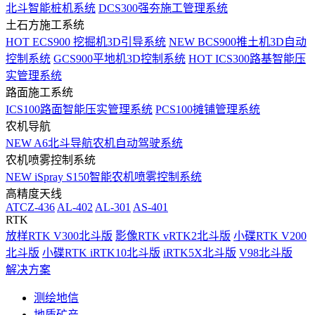
北斗智能桩机系统
DCS300强夯施工管理系统
土石方施工系统
HOT
ECS900 挖掘机3D引导系统
NEW
BCS900推土机3D自动
控制系统
GCS900平地机3D控制系统
HOT
ICS300路基智能压
实管理系统
路面施工系统
ICS100路面智能压实管理系统
PCS100摊铺管理系统
农机导航
NEW
A6北斗导航农机自动驾驶系统
农机喷雾控制系统
NEW
iSpray S150智能农机喷雾控制系统
高精度天线
ATCZ-436
AL-402
AL-301
AS-401
RTK
放样RTK V300北斗版
影像RTK vRTK2北斗版
小碟RTK V200
北斗版
小碟RTK iRTK10北斗版
iRTK5X北斗版
V98北斗版
解决方案
测绘地信
地质矿产