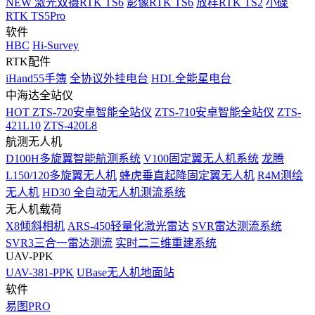
NEW
激光双摄RTK TS6
影像RTK TS6
放样RTK TS2
小碟
RTK TS5Pro
软件
HBC
Hi-Survey
RTK配件
iHand55手簿
全协议外挂电台
HDL全能星电台
中海达全站仪
HOT
ZTS-720安卓智能全站仪
ZTS-710安卓智能全站仪
ZTS-
421L10
ZTS-420L8
航测无人机
D100H多旋翼智能航测系统
V100固定翼无人机系统
龙腾
L150/120多旋翼无人机
蜂虎垂直起降固定翼无人机
R4M测绘
无人机
HD30 全自动无人机测流系统
无人机载荷
X8倾斜相机
ARS-450轻量化激光雷达
SVR雷达测流系统
SVR3三合一雷达测流
实时二三维重建系统
UAV-PPK
UAV-381-PPK
UBase无人机地面站
软件
易图PRO