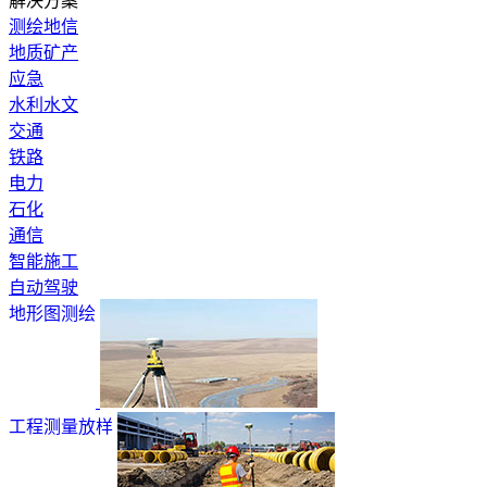
解决方案
测绘地信
地质矿产
应急
水利水文
交通
铁路
电力
石化
通信
智能施工
自动驾驶
地形图测绘
工程测量放样