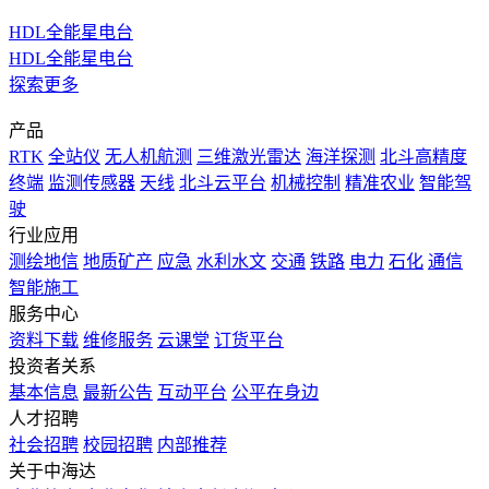
HDL全能星电台
HDL全能星电台
探索更多
产品
RTK
全站仪
无人机航测
三维激光雷达
海洋探测
北斗高精度
终端
监测传感器
天线
北斗云平台
机械控制
精准农业
智能驾
驶
行业应用
测绘地信
地质矿产
应急
水利水文
交通
铁路
电力
石化
通信
智能施工
服务中心
资料下载
维修服务
云课堂
订货平台
投资者关系
基本信息
最新公告
互动平台
公平在身边
人才招聘
社会招聘
校园招聘
内部推荐
关于中海达