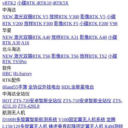
vRTK2
小碟RTK iRTK10
iRTK5X
中海达
NEW
激光双摄RTK V5
放样RTK V300
影像RTK V5
小碟
RTK V200
放样RTK F300
影像RTK F5
小碟RTK F200
V98
华星
NEW
激光双摄RTK A40
放样RTK A31
影像RTK A40
小碟
RTK A30
A16
北斗海达
NEW
激光双摄RTK TS6
影像RTK TS6
放样RTK TS2
小碟
RTK TS5Pro
软件
HBC
Hi-Survey
RTK配件
iHand55手簿
全协议外挂电台
HDL全能星电台
中海达全站仪
HOT
ZTS-720安卓智能全站仪
ZTS-710安卓智能全站仪
ZTS-
421L10
ZTS-420L8
航测无人机
D100H多旋翼智能航测系统
V100固定翼无人机系统
龙腾
L150/120多旋翼无人机
蜂虎垂直起降固定翼无人机
R4M测绘