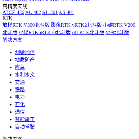
高精度天线
ATCZ-436
AL-402
AL-301
AS-401
RTK
放样RTK V300北斗版
影像RTK vRTK2北斗版
小碟RTK V200
北斗版
小碟RTK iRTK10北斗版
iRTK5X北斗版
V98北斗版
解决方案
测绘地信
地质矿产
应急
水利水文
交通
铁路
电力
石化
通信
智能施工
自动驾驶