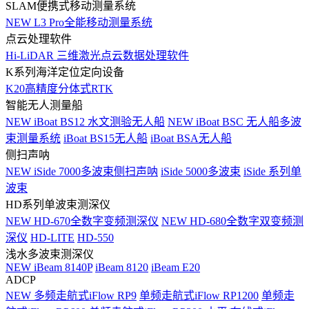
SLAM便携式移动测量系统
NEW
L3 Pro全能移动测量系统
点云处理软件
Hi-LiDAR 三维激光点云数据处理软件
K系列海洋定位定向设备
K20高精度分体式RTK
智能无人测量船
NEW
iBoat BS12 水文测验无人船
NEW
iBoat BSC 无人船多波
束测量系统
iBoat BS15无人船
iBoat BSA无人船
侧扫声呐
NEW
iSide 7000多波束侧扫声呐
iSide 5000多波束
iSide 系列单
波束
HD系列单波束测深仪
NEW
HD-670全数字变频测深仪
NEW
HD-680全数字双变频测
深仪
HD-LITE
HD-550
浅水多波束测深仪
NEW
iBeam 8140P
iBeam 8120
iBeam E20
ADCP
NEW
多频走航式iFlow RP9
单频走航式iFlow RP1200
单频走