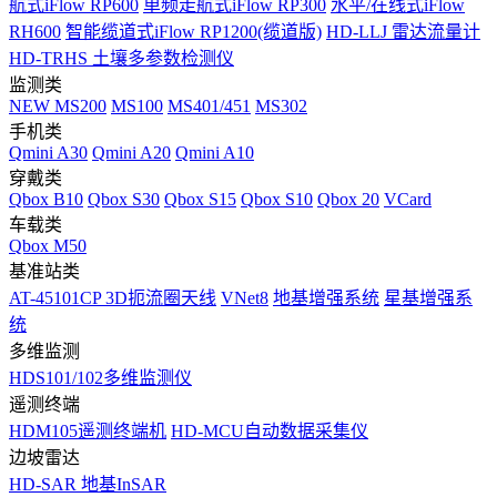
航式iFlow RP600
单频走航式iFlow RP300
水平/在线式iFlow
RH600
智能缆道式iFlow RP1200(缆道版)
HD-LLJ 雷达流量计
HD-TRHS 土壤多参数检测仪
监测类
NEW
MS200
MS100
MS401/451
MS302
手机类
Qmini A30
Qmini A20
Qmini A10
穿戴类
Qbox B10
Qbox S30
Qbox S15
Qbox S10
Qbox 20
VCard
车载类
Qbox M50
基准站类
AT-45101CP 3D扼流圈天线
VNet8
地基增强系统
星基增强系
统
多维监测
HDS101/102多维监测仪
遥测终端
HDM105遥测终端机
HD-MCU自动数据采集仪
边坡雷达
HD-SAR 地基InSAR