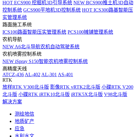
HOT
ECS900 挖掘机3D引导系统
NEW
BCS900推土机3D自动
控制系统
GCS900平地机3D控制系统
HOT
ICS300路基智能压
实管理系统
路面施工系统
ICS100路面智能压实管理系统
PCS100摊铺管理系统
农机导航
NEW
A6北斗导航农机自动驾驶系统
农机喷雾控制系统
NEW
iSpray S150智能农机喷雾控制系统
高精度天线
ATCZ-436
AL-402
AL-301
AS-401
RTK
放样RTK V300北斗版
影像RTK vRTK2北斗版
小碟RTK V200
北斗版
小碟RTK iRTK10北斗版
iRTK5X北斗版
V98北斗版
解决方案
测绘地信
地质矿产
应急
水利水文