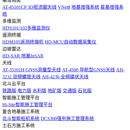
基准站类
AT-45101CP 3D扼流圈天线
VNet8
地基增强系统
星基增强系
统
多维监测
HDS101/102多维监测仪
遥测终端
HDM105遥测终端机
HD-MCU自动数据采集仪
边坡雷达
HD-SAR 地基InSAR
天线
AT-35101H GNSS测量型天线
AT-4500 导航型GNSS天线
AH-
3232 双频螺旋天线
AH-4236 全频碟状天线
北斗云平台
铁路版
电力版
水利版
地矿版
交通版
石化版
智能施工管理平台
Hi-Site智能施工管理平台
复合地基施工系统
北斗智能桩机系统
DCS300强夯施工管理系统
土石方施工系统