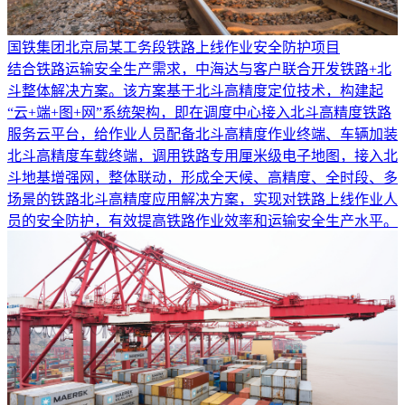
国铁集团北京局某工务段铁路上线作业安全防护项目
结合铁路运输安全生产需求，中海达与客户联合开发铁路+北
斗整体解决方案。该方案基于北斗高精度定位技术，构建起
“云+端+图+网”系统架构，即在调度中心接入北斗高精度铁路
服务云平台，给作业人员配备北斗高精度作业终端、车辆加装
北斗高精度车载终端，调用铁路专用厘米级电子地图，接入北
斗地基增强网，整体联动，形成全天候、高精度、全时段、多
场景的铁路北斗高精度应用解决方案，实现对铁路上线作业人
员的安全防护，有效提高铁路作业效率和运输安全生产水平。