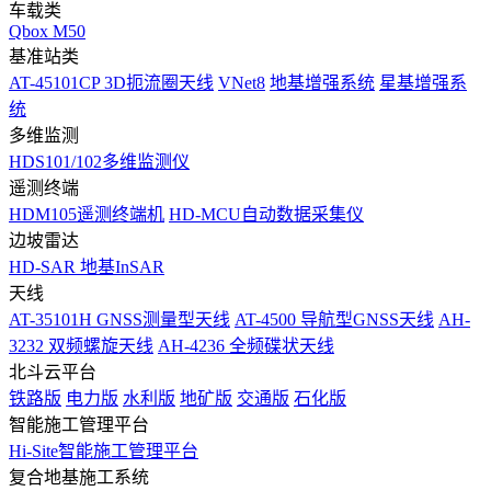
车载类
Qbox M50
基准站类
AT-45101CP 3D扼流圈天线
VNet8
地基增强系统
星基增强系
统
多维监测
HDS101/102多维监测仪
遥测终端
HDM105遥测终端机
HD-MCU自动数据采集仪
边坡雷达
HD-SAR 地基InSAR
天线
AT-35101H GNSS测量型天线
AT-4500 导航型GNSS天线
AH-
3232 双频螺旋天线
AH-4236 全频碟状天线
北斗云平台
铁路版
电力版
水利版
地矿版
交通版
石化版
智能施工管理平台
Hi-Site智能施工管理平台
复合地基施工系统