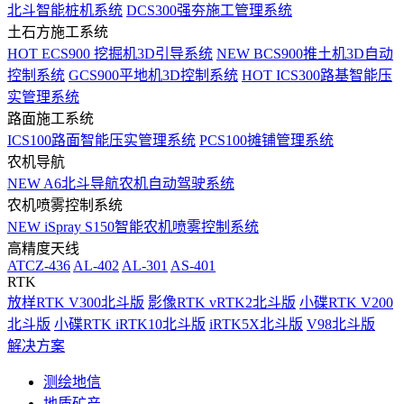
北斗智能桩机系统
DCS300强夯施工管理系统
土石方施工系统
HOT
ECS900 挖掘机3D引导系统
NEW
BCS900推土机3D自动
控制系统
GCS900平地机3D控制系统
HOT
ICS300路基智能压
实管理系统
路面施工系统
ICS100路面智能压实管理系统
PCS100摊铺管理系统
农机导航
NEW
A6北斗导航农机自动驾驶系统
农机喷雾控制系统
NEW
iSpray S150智能农机喷雾控制系统
高精度天线
ATCZ-436
AL-402
AL-301
AS-401
RTK
放样RTK V300北斗版
影像RTK vRTK2北斗版
小碟RTK V200
北斗版
小碟RTK iRTK10北斗版
iRTK5X北斗版
V98北斗版
解决方案
测绘地信
地质矿产