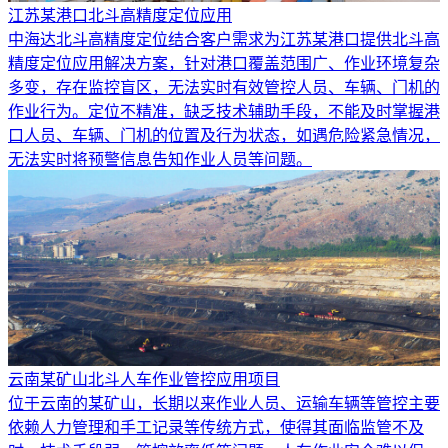
江苏某港口北斗高精度定位应用
中海达北斗高精度定位结合客户需求为江苏某港口提供北斗高
精度定位应用解决方案，针对港口覆盖范围广、作业环境复杂
多变，存在监控盲区，无法实时有效管控人员、车辆、门机的
作业行为。定位不精准，缺乏技术辅助手段，不能及时掌握港
口人员、车辆、门机的位置及行为状态，如遇危险紧急情况，
无法实时将预警信息告知作业人员等问题。
云南某矿山北斗人车作业管控应用项目
位于云南的某矿山，长期以来作业人员、运输车辆等管控主要
依赖人力管理和手工记录等传统方式，使得其面临监管不及