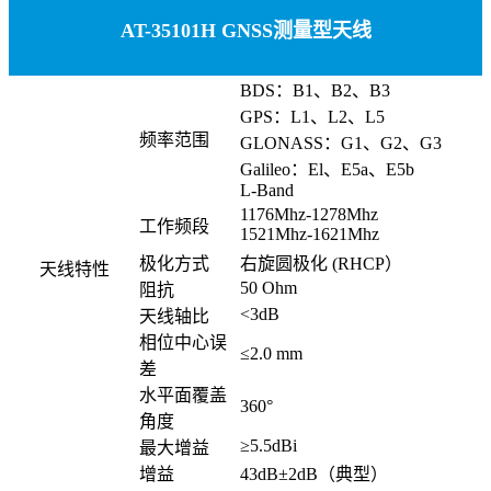
AT-35101H GNSS测量型天线
BDS：B1、B2、B3
GPS：L1、L2、L5
频率范围
GLONASS：G1、G2、G3
Galileo：El、E5a、E5b
L-Band
1176Mhz-1278Mhz
工作频段
1521Mhz-1621Mhz
极化方式
右旋圆极化 (RHCP）
天线特性
50 Ohm
阻抗
<3dB
天线轴比
相位中心误
≤2.0 mm
差
水平面覆盖
360°
角度
≥5.5dBi
最大增益
增益
43dB±2dB（典型）