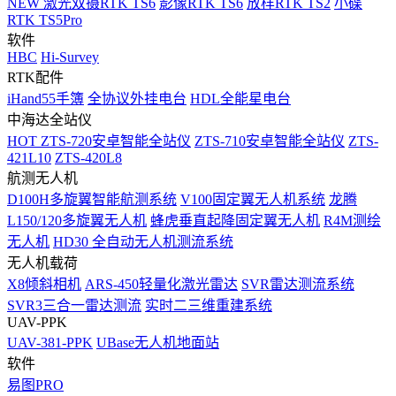
NEW
激光双摄RTK TS6
影像RTK TS6
放样RTK TS2
小碟
RTK TS5Pro
软件
HBC
Hi-Survey
RTK配件
iHand55手簿
全协议外挂电台
HDL全能星电台
中海达全站仪
HOT
ZTS-720安卓智能全站仪
ZTS-710安卓智能全站仪
ZTS-
421L10
ZTS-420L8
航测无人机
D100H多旋翼智能航测系统
V100固定翼无人机系统
龙腾
L150/120多旋翼无人机
蜂虎垂直起降固定翼无人机
R4M测绘
无人机
HD30 全自动无人机测流系统
无人机载荷
X8倾斜相机
ARS-450轻量化激光雷达
SVR雷达测流系统
SVR3三合一雷达测流
实时二三维重建系统
UAV-PPK
UAV-381-PPK
UBase无人机地面站
软件
易图PRO