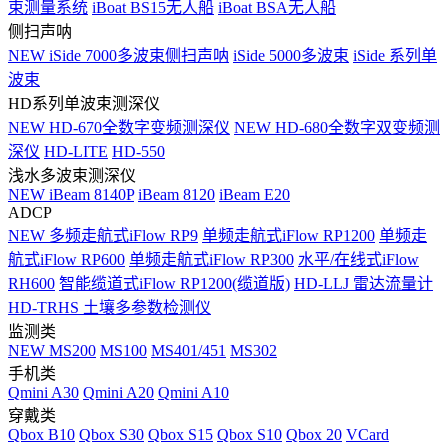
束测量系统
iBoat BS15无人船
iBoat BSA无人船
侧扫声呐
NEW
iSide 7000多波束侧扫声呐
iSide 5000多波束
iSide 系列单
波束
HD系列单波束测深仪
NEW
HD-670全数字变频测深仪
NEW
HD-680全数字双变频测
深仪
HD-LITE
HD-550
浅水多波束测深仪
NEW
iBeam 8140P
iBeam 8120
iBeam E20
ADCP
NEW
多频走航式iFlow RP9
单频走航式iFlow RP1200
单频走
航式iFlow RP600
单频走航式iFlow RP300
水平/在线式iFlow
RH600
智能缆道式iFlow RP1200(缆道版)
HD-LLJ 雷达流量计
HD-TRHS 土壤多参数检测仪
监测类
NEW
MS200
MS100
MS401/451
MS302
手机类
Qmini A30
Qmini A20
Qmini A10
穿戴类
Qbox B10
Qbox S30
Qbox S15
Qbox S10
Qbox 20
VCard