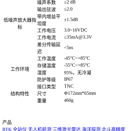
≤2 dB
噪声系数
≤2.0
输出驻波
带内增益平
±1.5dB
低噪声放大器指
坦度
标
3.0~16VDC
工作电压
≤35mA@3.3V
工作电流
差分传输延
<5ns
迟
-45°C~+85°C
工作温度
-55°C~+85°C
存储温度
工作环境
湿度
95%，无冷凝
IP67
防护等级
TNC
接口类型
Ф172mm*65mm
结构特性
尺寸
460g
重量
产品
RTK
全站仪
无人机航测
三维激光雷达
海洋探测
北斗高精度