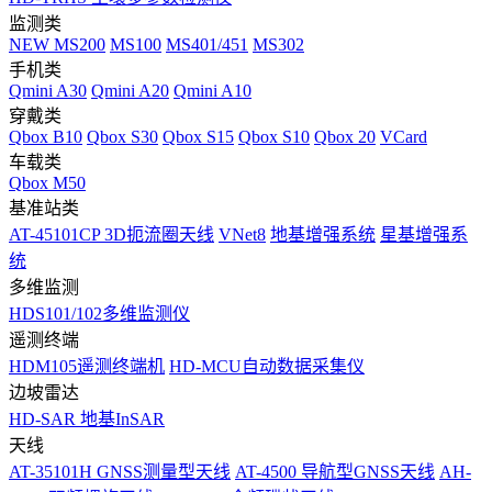
监测类
NEW
MS200
MS100
MS401/451
MS302
手机类
Qmini A30
Qmini A20
Qmini A10
穿戴类
Qbox B10
Qbox S30
Qbox S15
Qbox S10
Qbox 20
VCard
车载类
Qbox M50
基准站类
AT-45101CP 3D扼流圈天线
VNet8
地基增强系统
星基增强系
统
多维监测
HDS101/102多维监测仪
遥测终端
HDM105遥测终端机
HD-MCU自动数据采集仪
边坡雷达
HD-SAR 地基InSAR
天线
AT-35101H GNSS测量型天线
AT-4500 导航型GNSS天线
AH-