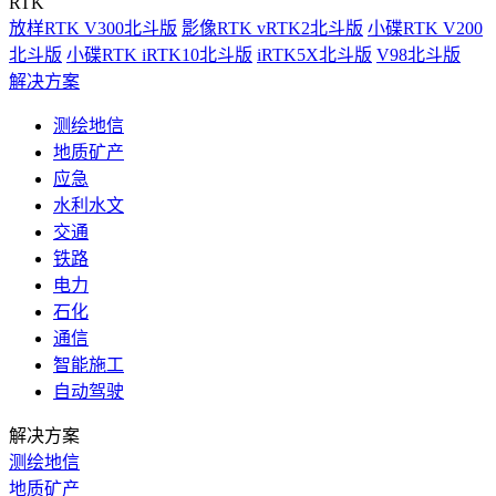
RTK
放样RTK V300北斗版
影像RTK vRTK2北斗版
小碟RTK V200
北斗版
小碟RTK iRTK10北斗版
iRTK5X北斗版
V98北斗版
解决方案
测绘地信
地质矿产
应急
水利水文
交通
铁路
电力
石化
通信
智能施工
自动驾驶
解决方案
测绘地信
地质矿产