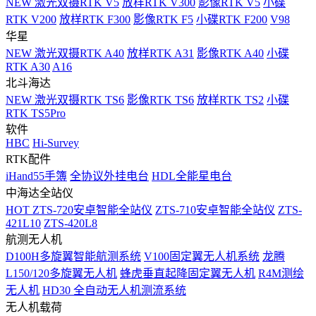
NEW
激光双摄RTK V5
放样RTK V300
影像RTK V5
小碟
RTK V200
放样RTK F300
影像RTK F5
小碟RTK F200
V98
华星
NEW
激光双摄RTK A40
放样RTK A31
影像RTK A40
小碟
RTK A30
A16
北斗海达
NEW
激光双摄RTK TS6
影像RTK TS6
放样RTK TS2
小碟
RTK TS5Pro
软件
HBC
Hi-Survey
RTK配件
iHand55手簿
全协议外挂电台
HDL全能星电台
中海达全站仪
HOT
ZTS-720安卓智能全站仪
ZTS-710安卓智能全站仪
ZTS-
421L10
ZTS-420L8
航测无人机
D100H多旋翼智能航测系统
V100固定翼无人机系统
龙腾
L150/120多旋翼无人机
蜂虎垂直起降固定翼无人机
R4M测绘
无人机
HD30 全自动无人机测流系统
无人机载荷