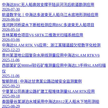
中海达BSC无人船高效支撑平陆运河汛后航道勘测应用
2026-07-30
航道数字化丨中海达多波束无人船乌江水底地形测绘应用
2026-06-04
淮河跨河桥梁水下断桩检测应用BSC多波束无人船项目
2026-05-14
吉林某粮仓项目V6 SRTK三维激光扫描系统应用
2026-03-06
中海达SLAM RTK V6应用：浙江某隧道超欠挖数字化检测
2025-12-23
贵州某湿地公园复杂水岸线测量应用中海达SLAM RTKV6
2025-11-06
西部某矿区9000㎡砂石矿堆测量应用中海达L3手持SLAM扫描
仪
2025-11-06
智能防线 | 中海达甘肃某公路边坡安全监测案例
2025-09-23
宁夏某公司高速公路扩建工程堆体测量SLAM RTK应用
2025-09-18
泰国曼谷某湖泊水域采用中海达BS12无人船水下地形测绘
2025-08-29