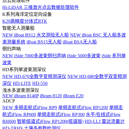
点云处理软件
Hi-LiDAR 三维激光点云数据处理软件
K系列海洋定位定向设备
K20高精度分体式RTK
智能无人测量船
NEW
iBoat BS12 水文测验无人船
NEW
iBoat BSC 无人船多波
束测量系统
iBoat BS15无人船
iBoat BSA无人船
侧扫声呐
NEW
iSide 7000多波束侧扫声呐
iSide 5000多波束
iSide 系列单
波束
HD系列单波束测深仪
NEW
HD-670全数字变频测深仪
NEW
HD-680全数字双变频测
深仪
HD-LITE
HD-550
浅水多波束测深仪
NEW
iBeam 8140P
iBeam 8120
iBeam E20
ADCP
NEW
多频走航式iFlow RP9
单频走航式iFlow RP1200
单频走
航式iFlow RP600
单频走航式iFlow RP300
水平/在线式iFlow
RH600
智能缆道式iFlow RP1200(缆道版)
HD-LLJ 雷达流量计
HD-TRHS 土壤多参数检测仪