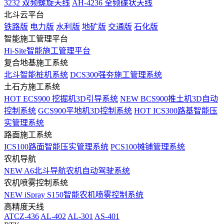
3232 双频螺旋天线
AH-4236 全频碟状天线
北斗云平台
铁路版
电力版
水利版
地矿版
交通版
石化版
智能施工管理平台
Hi-Site智能施工管理平台
复合地基施工系统
北斗智能桩机系统
DCS300强夯施工管理系统
土石方施工系统
HOT
ECS900 挖掘机3D引导系统
NEW
BCS900推土机3D自动
控制系统
GCS900平地机3D控制系统
HOT
ICS300路基智能压
实管理系统
路面施工系统
ICS100路面智能压实管理系统
PCS100摊铺管理系统
农机导航
NEW
A6北斗导航农机自动驾驶系统
农机喷雾控制系统
NEW
iSpray S150智能农机喷雾控制系统
高精度天线
ATCZ-436
AL-402
AL-301
AS-401