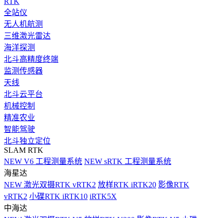
RTK
全站仪
无人机航测
三维激光雷达
海洋探测
北斗高精度终端
监测传感器
天线
北斗云平台
机械控制
精准农业
智能驾驶
北斗独立定位
SLAM RTK
NEW
V6 工程测量系统
NEW
sRTK 工程测量系统
海星达
NEW
激光双摄RTK vRTK2
放样RTK iRTK20
影像RTK
vRTK2
小碟RTK iRTK10
iRTK5X
中海达