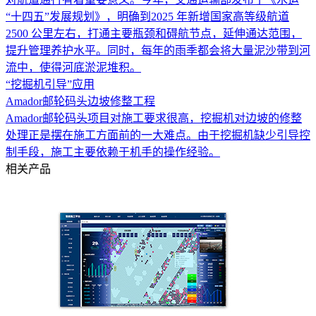
“十四五”发展规划》，明确到2025 年新增国家高等级航道
2500 公里左右，打通主要瓶颈和碍航节点，延伸通达范围，
提升管理养护水平。同时，每年的雨季都会将大量泥沙带到河
流中，使得河底淤泥堆积。
“挖掘机引导”应用
Amador邮轮码头边坡修整工程
Amador邮轮码头项目对施工要求很高，挖掘机对边坡的修整
处理正是摆在施工方面前的一大难点。由于挖掘机缺少引导控
制手段，施工主要依赖于机手的操作经验。
相关产品