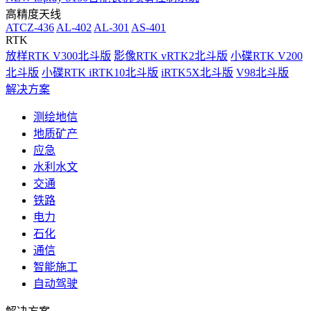
高精度天线
ATCZ-436
AL-402
AL-301
AS-401
RTK
放样RTK V300北斗版
影像RTK vRTK2北斗版
小碟RTK V200
北斗版
小碟RTK iRTK10北斗版
iRTK5X北斗版
V98北斗版
解决方案
测绘地信
地质矿产
应急
水利水文
交通
铁路
电力
石化
通信
智能施工
自动驾驶