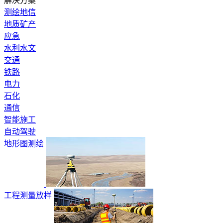
解决方案
测绘地信
地质矿产
应急
水利水文
交通
铁路
电力
石化
通信
智能施工
自动驾驶
地形图测绘
工程测量放样