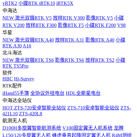
vRTK2
小碟RTK iRTK10
iRTK5X
中海达
NEW
激光双摄RTK V5
放样RTK V300
影像RTK V5
小碟
RTK V200
放样RTK F300
影像RTK F5
小碟RTK F200
V98
华星
NEW
激光双摄RTK A40
放样RTK A31
影像RTK A40
小碟
RTK A30
A16
北斗海达
NEW
激光双摄RTK TS6
影像RTK TS6
放样RTK TS2
小碟
RTK TS5Pro
软件
HBC
Hi-Survey
RTK配件
iHand55手簿
全协议外挂电台
HDL全能星电台
中海达全站仪
HOT
ZTS-720安卓智能全站仪
ZTS-710安卓智能全站仪
ZTS-
421L10
ZTS-420L8
航测无人机
D100H多旋翼智能航测系统
V100固定翼无人机系统
龙腾
L150/120多旋翼无人机
蜂虎垂直起降固定翼无人机
R4M测绘