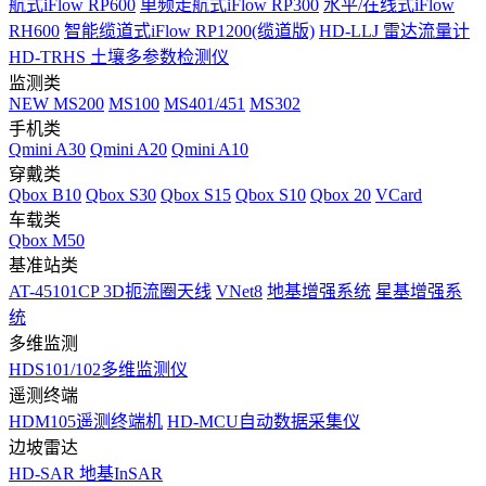
航式iFlow RP600
单频走航式iFlow RP300
水平/在线式iFlow
RH600
智能缆道式iFlow RP1200(缆道版)
HD-LLJ 雷达流量计
HD-TRHS 土壤多参数检测仪
监测类
NEW
MS200
MS100
MS401/451
MS302
手机类
Qmini A30
Qmini A20
Qmini A10
穿戴类
Qbox B10
Qbox S30
Qbox S15
Qbox S10
Qbox 20
VCard
车载类
Qbox M50
基准站类
AT-45101CP 3D扼流圈天线
VNet8
地基增强系统
星基增强系
统
多维监测
HDS101/102多维监测仪
遥测终端
HDM105遥测终端机
HD-MCU自动数据采集仪
边坡雷达
HD-SAR 地基InSAR