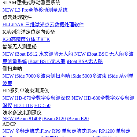
SLAM便携式移动测量系统
NEW
L3 Pro全能移动测量系统
点云处理软件
Hi-LiDAR 三维激光点云数据处理软件
K系列海洋定位定向设备
K20高精度分体式RTK
智能无人测量船
NEW
iBoat BS12 水文测验无人船
NEW
iBoat BSC 无人船多波
束测量系统
iBoat BS15无人船
iBoat BSA无人船
侧扫声呐
NEW
iSide 7000多波束侧扫声呐
iSide 5000多波束
iSide 系列单
波束
HD系列单波束测深仪
NEW
HD-670全数字变频测深仪
NEW
HD-680全数字双变频测
深仪
HD-LITE
HD-550
浅水多波束测深仪
NEW
iBeam 8140P
iBeam 8120
iBeam E20
ADCP
NEW
多频走航式iFlow RP9
单频走航式iFlow RP1200
单频走