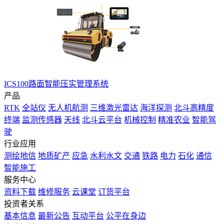
ICS100路面智能压实管理系统
产品
RTK
全站仪
无人机航测
三维激光雷达
海洋探测
北斗高精度
终端
监测传感器
天线
北斗云平台
机械控制
精准农业
智能驾
驶
行业应用
测绘地信
地质矿产
应急
水利水文
交通
铁路
电力
石化
通信
智能施工
服务中心
资料下载
维修服务
云课堂
订货平台
投资者关系
基本信息
最新公告
互动平台
公平在身边