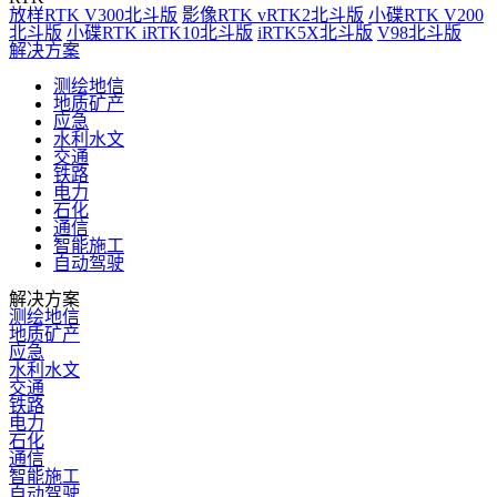
放样RTK V300北斗版
影像RTK vRTK2北斗版
小碟RTK V200
北斗版
小碟RTK iRTK10北斗版
iRTK5X北斗版
V98北斗版
解决方案
测绘地信
地质矿产
应急
水利水文
交通
铁路
电力
石化
通信
智能施工
自动驾驶
解决方案
测绘地信
地质矿产
应急
水利水文
交通
铁路
电力
石化
通信
智能施工
自动驾驶