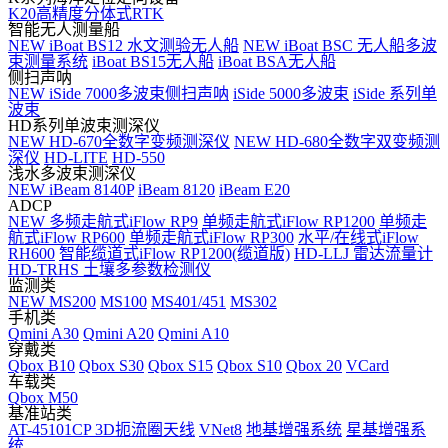
K20高精度分体式RTK
智能无人测量船
NEW
iBoat BS12 水文测验无人船
NEW
iBoat BSC 无人船多波
束测量系统
iBoat BS15无人船
iBoat BSA无人船
侧扫声呐
NEW
iSide 7000多波束侧扫声呐
iSide 5000多波束
iSide 系列单
波束
HD系列单波束测深仪
NEW
HD-670全数字变频测深仪
NEW
HD-680全数字双变频测
深仪
HD-LITE
HD-550
浅水多波束测深仪
NEW
iBeam 8140P
iBeam 8120
iBeam E20
ADCP
NEW
多频走航式iFlow RP9
单频走航式iFlow RP1200
单频走
航式iFlow RP600
单频走航式iFlow RP300
水平/在线式iFlow
RH600
智能缆道式iFlow RP1200(缆道版)
HD-LLJ 雷达流量计
HD-TRHS 土壤多参数检测仪
监测类
NEW
MS200
MS100
MS401/451
MS302
手机类
Qmini A30
Qmini A20
Qmini A10
穿戴类
Qbox B10
Qbox S30
Qbox S15
Qbox S10
Qbox 20
VCard
车载类
Qbox M50
基准站类
AT-45101CP 3D扼流圈天线
VNet8
地基增强系统
星基增强系
统