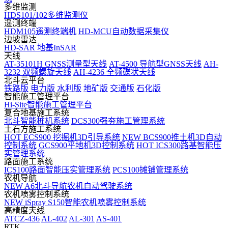
多维监测
HDS101/102多维监测仪
遥测终端
HDM105遥测终端机
HD-MCU自动数据采集仪
边坡雷达
HD-SAR 地基InSAR
天线
AT-35101H GNSS测量型天线
AT-4500 导航型GNSS天线
AH-
3232 双频螺旋天线
AH-4236 全频碟状天线
北斗云平台
铁路版
电力版
水利版
地矿版
交通版
石化版
智能施工管理平台
Hi-Site智能施工管理平台
复合地基施工系统
北斗智能桩机系统
DCS300强夯施工管理系统
土石方施工系统
HOT
ECS900 挖掘机3D引导系统
NEW
BCS900推土机3D自动
控制系统
GCS900平地机3D控制系统
HOT
ICS300路基智能压
实管理系统
路面施工系统
ICS100路面智能压实管理系统
PCS100摊铺管理系统
农机导航
NEW
A6北斗导航农机自动驾驶系统
农机喷雾控制系统
NEW
iSpray S150智能农机喷雾控制系统
高精度天线
ATCZ-436
AL-402
AL-301
AS-401
RTK