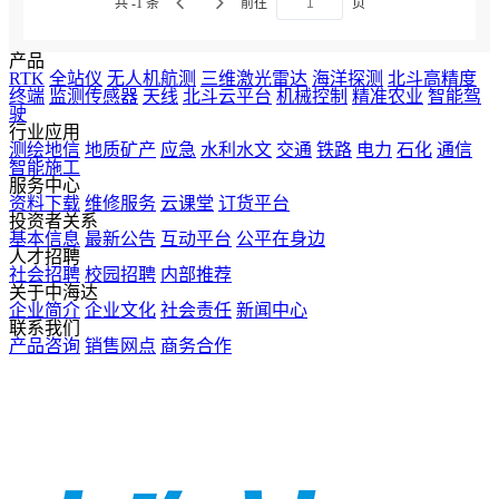
共 -1 条
前往
页
产品
RTK
全站仪
无人机航测
三维激光雷达
海洋探测
北斗高精度
终端
监测传感器
天线
北斗云平台
机械控制
精准农业
智能驾
驶
行业应用
测绘地信
地质矿产
应急
水利水文
交通
铁路
电力
石化
通信
智能施工
服务中心
资料下载
维修服务
云课堂
订货平台
投资者关系
基本信息
最新公告
互动平台
公平在身边
人才招聘
社会招聘
校园招聘
内部推荐
关于中海达
企业简介
企业文化
社会责任
新闻中心
联系我们
产品咨询
销售网点
商务合作