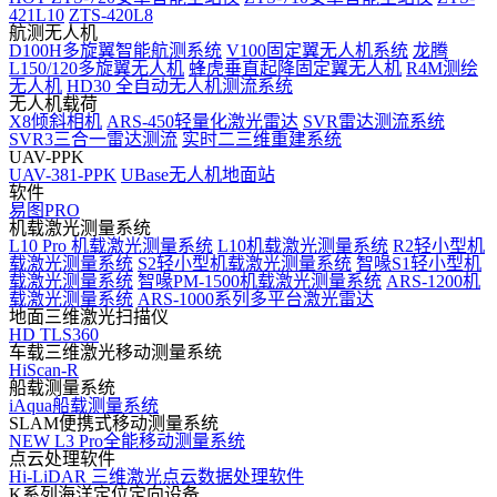
421L10
ZTS-420L8
航测无人机
D100H多旋翼智能航测系统
V100固定翼无人机系统
龙腾
L150/120多旋翼无人机
蜂虎垂直起降固定翼无人机
R4M测绘
无人机
HD30 全自动无人机测流系统
无人机载荷
X8倾斜相机
ARS-450轻量化激光雷达
SVR雷达测流系统
SVR3三合一雷达测流
实时二三维重建系统
UAV-PPK
UAV-381-PPK
UBase无人机地面站
软件
易图PRO
机载激光测量系统
L10 Pro 机载激光测量系统
L10机载激光测量系统
R2轻小型机
载激光测量系统
S2轻小型机载激光测量系统
智喙S1轻小型机
载激光测量系统
智喙PM-1500机载激光测量系统
ARS-1200机
载激光测量系统
ARS-1000系列多平台激光雷达
地面三维激光扫描仪
HD TLS360
车载三维激光移动测量系统
HiScan-R
船载测量系统
iAqua船载测量系统
SLAM便携式移动测量系统
NEW
L3 Pro全能移动测量系统
点云处理软件
Hi-LiDAR 三维激光点云数据处理软件
K系列海洋定位定向设备