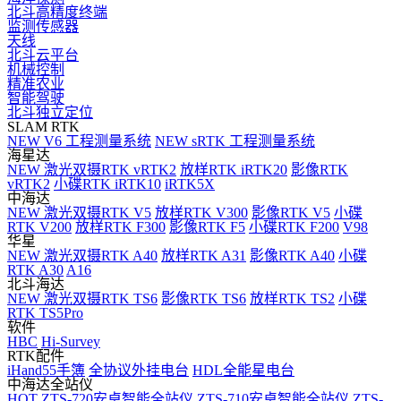
北斗高精度终端
监测传感器
天线
北斗云平台
机械控制
精准农业
智能驾驶
北斗独立定位
SLAM RTK
NEW
V6 工程测量系统
NEW
sRTK 工程测量系统
海星达
NEW
激光双摄RTK vRTK2
放样RTK iRTK20
影像RTK
vRTK2
小碟RTK iRTK10
iRTK5X
中海达
NEW
激光双摄RTK V5
放样RTK V300
影像RTK V5
小碟
RTK V200
放样RTK F300
影像RTK F5
小碟RTK F200
V98
华星
NEW
激光双摄RTK A40
放样RTK A31
影像RTK A40
小碟
RTK A30
A16
北斗海达
NEW
激光双摄RTK TS6
影像RTK TS6
放样RTK TS2
小碟
RTK TS5Pro
软件
HBC
Hi-Survey
RTK配件
iHand55手簿
全协议外挂电台
HDL全能星电台
中海达全站仪
HOT
ZTS-720安卓智能全站仪
ZTS-710安卓智能全站仪
ZTS-