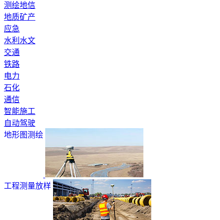
测绘地信
地质矿产
应急
水利水文
交通
铁路
电力
石化
通信
智能施工
自动驾驶
地形图测绘
工程测量放样