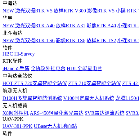
中海达
NEW
激光双摄RTK V5
放样RTK V300
影像RTK V5
小碟 RTK 
华星
NEW
激光双摄RTK A40
放样RTK A31
影像RTK A40
小碟RTK 
北斗海达
NEW
激光双摄RTK TS6
影像RTK TS6
放样RTK TS2
小碟RTK T
软件
HBC
Hi-Survey
RTK配件
iHand55手簿
全协议外挂电台
HDL全能星电台
中海达全站仪
HOT
ZTS-720安卓智能全站仪
ZTS-710安卓智能全站仪
ZTS-42
航测无人机
D100H多旋翼智能航测系统
V100固定翼无人机系统
龙腾L150
无人机载荷
X8倾斜相机
ARS-450轻量化激光雷达
SVR雷达测流系统
SVR
UAV-PPK
UAV-381-PPK
UBase无人机地面站
软件