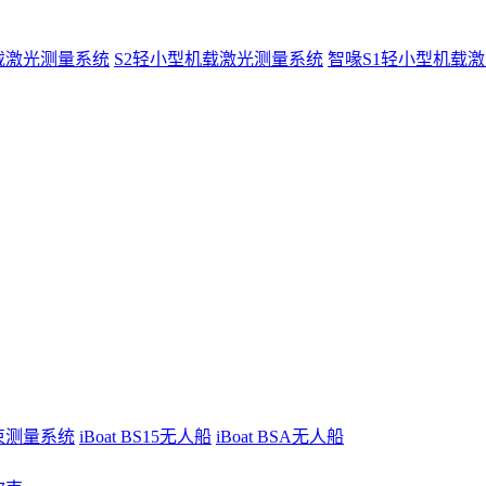
载激光测量系统
S2轻小型机载激光测量系统
智喙S1轻小型机载
波束测量系统
iBoat BS15无人船
iBoat BSA无人船