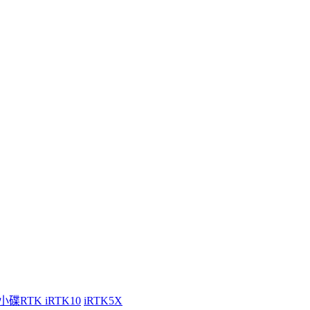
小碟RTK iRTK10
iRTK5X