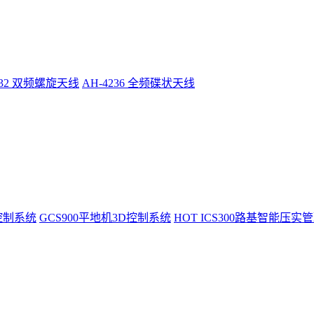
232 双频螺旋天线
AH-4236 全频碟状天线
控制系统
GCS900平地机3D控制系统
HOT
ICS300路基智能压实