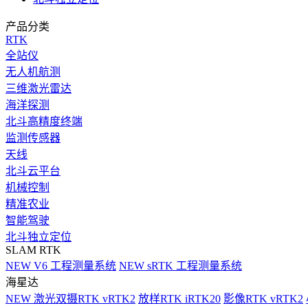
产品分类
RTK
全站仪
无人机航测
三维激光雷达
海洋探测
北斗高精度终端
监测传感器
天线
北斗云平台
机械控制
精准农业
智能驾驶
北斗独立定位
SLAM RTK
NEW
V6 工程测量系统
NEW
sRTK 工程测量系统
海星达
NEW
激光双摄RTK vRTK2
放样RTK iRTK20
影像RTK vRTK2