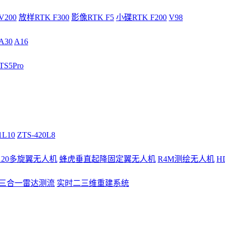
V200
放样RTK F300
影像RTK F5
小碟RTK F200
V98
A30
A16
S5Pro
1L10
ZTS-420L8
/120多旋翼无人机
蜂虎垂直起降固定翼无人机
R4M测绘无人机
H
3三合一雷达测流
实时二三维重建系统