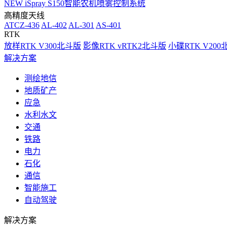
NEW
iSpray S150智能农机喷雾控制系统
高精度天线
ATCZ-436
AL-402
AL-301
AS-401
RTK
放样RTK V300北斗版
影像RTK vRTK2北斗版
小碟RTK V20
解决方案
测绘地信
地质矿产
应急
水利水文
交通
铁路
电力
石化
通信
智能施工
自动驾驶
解决方案