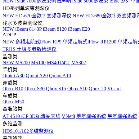
NEW
iSide 7000多波束侧扫声呐
iSide 5000多波束
iSide 系列单
HD系列单波束测深仪
NEW
HD-670全数字变频测深仪
NEW
HD-680全数字双变频测
浅水多波束测深仪
NEW
iBeam 8140P
iBeam 8120
iBeam E20
ADCP
NEW
多频走航式iFlow RP9
单频走航式iFlow RP1200
单频走航式i
TRHS 土壤多参数检测仪
监测类
NEW
MS200
MS100
MS401/451
MS302
手机类
Qmini A30
Qmini A20
Qmini A10
穿戴类
Qbox B10
Qbox S30
Qbox S15
Qbox S10
Qbox 20
VCard
车载类
Qbox M50
基准站类
AT-45101CP 3D扼流圈天线
VNet8
地基增强系统
星基增强系统
多维监测
HDS101/102多维监测仪
遥测终端