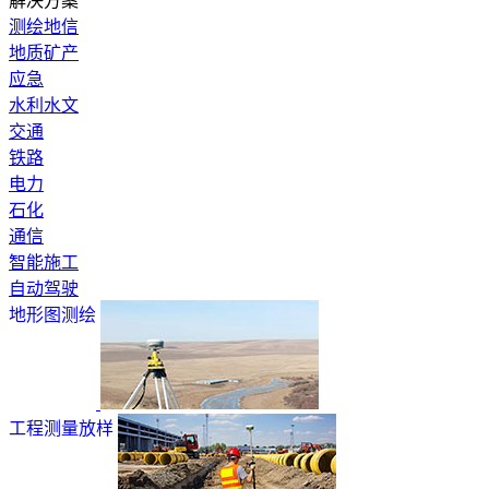
解决方案
测绘地信
地质矿产
应急
水利水文
交通
铁路
电力
石化
通信
智能施工
自动驾驶
地形图测绘
工程测量放样