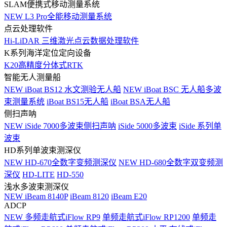
SLAM便携式移动测量系统
NEW
L3 Pro全能移动测量系统
点云处理软件
Hi-LiDAR 三维激光点云数据处理软件
K系列海洋定位定向设备
K20高精度分体式RTK
智能无人测量船
NEW
iBoat BS12 水文测验无人船
NEW
iBoat BSC 无人船多波
束测量系统
iBoat BS15无人船
iBoat BSA无人船
侧扫声呐
NEW
iSide 7000多波束侧扫声呐
iSide 5000多波束
iSide 系列单
波束
HD系列单波束测深仪
NEW
HD-670全数字变频测深仪
NEW
HD-680全数字双变频测
深仪
HD-LITE
HD-550
浅水多波束测深仪
NEW
iBeam 8140P
iBeam 8120
iBeam E20
ADCP
NEW
多频走航式iFlow RP9
单频走航式iFlow RP1200
单频走