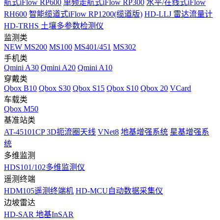
航式iFlow RP600
单频走航式iFlow RP300
水平/在线式iFlow
RH600
智能缆道式iFlow RP1200(缆道版)
HD-LLJ 雷达流量计
HD-TRHS 土壤多参数检测仪
监测类
NEW
MS200
MS100
MS401/451
MS302
手机类
Qmini A30
Qmini A20
Qmini A10
穿戴类
Qbox B10
Qbox S30
Qbox S15
Qbox S10
Qbox 20
VCard
车载类
Qbox M50
基准站类
AT-45101CP 3D扼流圈天线
VNet8
地基增强系统
星基增强系
统
多维监测
HDS101/102多维监测仪
遥测终端
HDM105遥测终端机
HD-MCU自动数据采集仪
边坡雷达
HD-SAR 地基InSAR