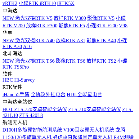
vRTK2
小碟RTK iRTK10
iRTK5X
中海达
NEW
激光双摄RTK V5
放样RTK V300
影像RTK V5
小碟
RTK V200
放样RTK F300
影像RTK F5
小碟RTK F200
V98
华星
NEW
激光双摄RTK A40
放样RTK A31
影像RTK A40
小碟
RTK A30
A16
北斗海达
NEW
激光双摄RTK TS6
影像RTK TS6
放样RTK TS2
小碟
RTK TS5Pro
软件
HBC
Hi-Survey
RTK配件
iHand55手簿
全协议外挂电台
HDL全能星电台
中海达全站仪
HOT
ZTS-720安卓智能全站仪
ZTS-710安卓智能全站仪
ZTS-
421L10
ZTS-420L8
航测无人机
D100H多旋翼智能航测系统
V100固定翼无人机系统
龙腾
L150/120多旋翼无人机
蜂虎垂直起降固定翼无人机
R4M测绘