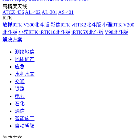
高精度天线
ATCZ-436
AL-402
AL-301
AS-401
RTK
放样RTK V300北斗版
影像RTK vRTK2北斗版
小碟RTK V200
北斗版
小碟RTK iRTK10北斗版
iRTK5X北斗版
V98北斗版
解决方案
测绘地信
地质矿产
应急
水利水文
交通
铁路
电力
石化
通信
智能施工
自动驾驶