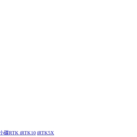
小碟RTK iRTK10
iRTK5X