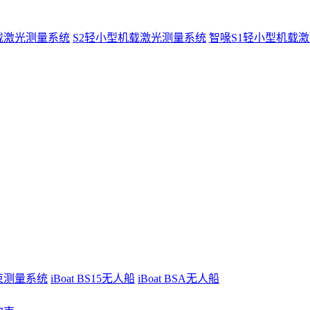
载激光测量系统
S2轻小型机载激光测量系统
智喙S1轻小型机载
波束测量系统
iBoat BS15无人船
iBoat BSA无人船