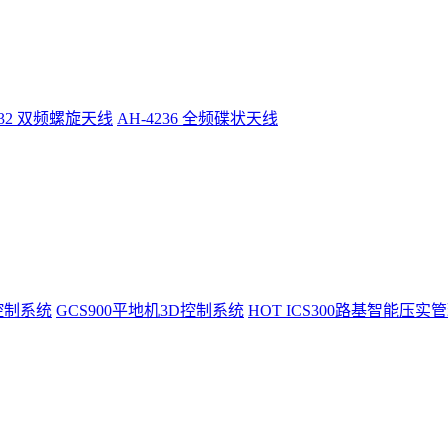
232 双频螺旋天线
AH-4236 全频碟状天线
控制系统
GCS900平地机3D控制系统
HOT
ICS300路基智能压实