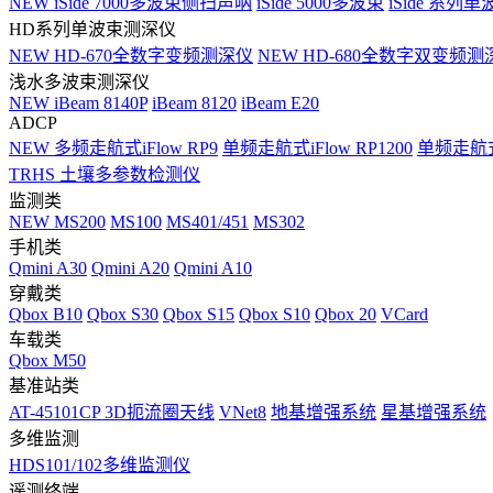
NEW
iSide 7000多波束侧扫声呐
iSide 5000多波束
iSide 系列单
HD系列单波束测深仪
NEW
HD-670全数字变频测深仪
NEW
HD-680全数字双变频测
浅水多波束测深仪
NEW
iBeam 8140P
iBeam 8120
iBeam E20
ADCP
NEW
多频走航式iFlow RP9
单频走航式iFlow RP1200
单频走航式i
TRHS 土壤多参数检测仪
监测类
NEW
MS200
MS100
MS401/451
MS302
手机类
Qmini A30
Qmini A20
Qmini A10
穿戴类
Qbox B10
Qbox S30
Qbox S15
Qbox S10
Qbox 20
VCard
车载类
Qbox M50
基准站类
AT-45101CP 3D扼流圈天线
VNet8
地基增强系统
星基增强系统
多维监测
HDS101/102多维监测仪
遥测终端