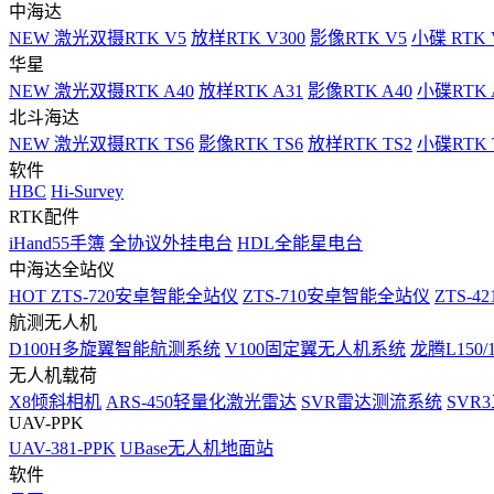
中海达
NEW
激光双摄RTK V5
放样RTK V300
影像RTK V5
小碟 RTK 
华星
NEW
激光双摄RTK A40
放样RTK A31
影像RTK A40
小碟RTK 
北斗海达
NEW
激光双摄RTK TS6
影像RTK TS6
放样RTK TS2
小碟RTK T
软件
HBC
Hi-Survey
RTK配件
iHand55手簿
全协议外挂电台
HDL全能星电台
中海达全站仪
HOT
ZTS-720安卓智能全站仪
ZTS-710安卓智能全站仪
ZTS-42
航测无人机
D100H多旋翼智能航测系统
V100固定翼无人机系统
龙腾L150
无人机载荷
X8倾斜相机
ARS-450轻量化激光雷达
SVR雷达测流系统
SVR
UAV-PPK
UAV-381-PPK
UBase无人机地面站
软件