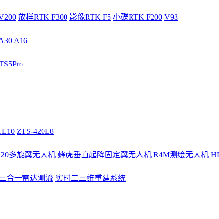
V200
放样RTK F300
影像RTK F5
小碟RTK F200
V98
A30
A16
S5Pro
1L10
ZTS-420L8
/120多旋翼无人机
蜂虎垂直起降固定翼无人机
R4M测绘无人机
H
3三合一雷达测流
实时二三维重建系统