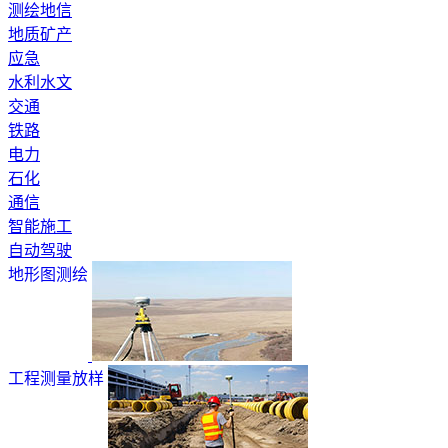
测绘地信
地质矿产
应急
水利水文
交通
铁路
电力
石化
通信
智能施工
自动驾驶
地形图测绘
工程测量放样