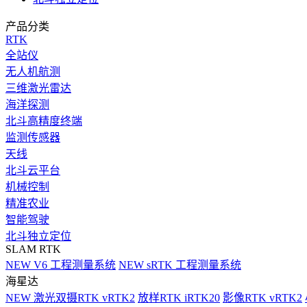
产品分类
RTK
全站仪
无人机航测
三维激光雷达
海洋探测
北斗高精度终端
监测传感器
天线
北斗云平台
机械控制
精准农业
智能驾驶
北斗独立定位
SLAM RTK
NEW
V6 工程测量系统
NEW
sRTK 工程测量系统
海星达
NEW
激光双摄RTK vRTK2
放样RTK iRTK20
影像RTK vRTK2