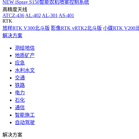
NEW
iSpray S150智能农机喷雾控制系统
高精度天线
ATCZ-436
AL-402
AL-301
AS-401
RTK
放样RTK V300北斗版
影像RTK vRTK2北斗版
小碟RTK V20
解决方案
测绘地信
地质矿产
应急
水利水文
交通
铁路
电力
石化
通信
智能施工
自动驾驶
解决方案