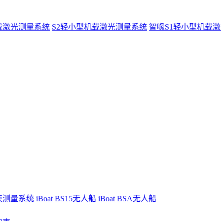
载激光测量系统
S2轻小型机载激光测量系统
智喙S1轻小型机载
波束测量系统
iBoat BS15无人船
iBoat BSA无人船