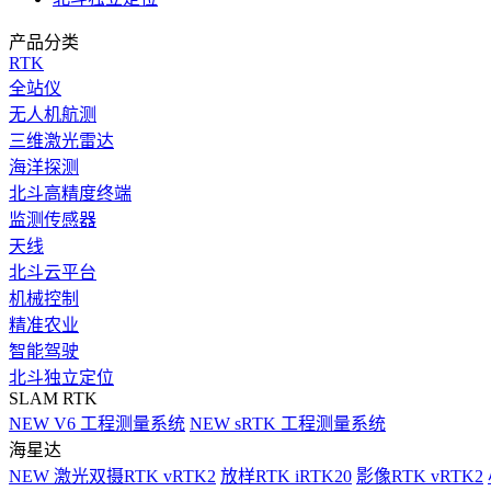
产品分类
RTK
全站仪
无人机航测
三维激光雷达
海洋探测
北斗高精度终端
监测传感器
天线
北斗云平台
机械控制
精准农业
智能驾驶
北斗独立定位
SLAM RTK
NEW
V6 工程测量系统
NEW
sRTK 工程测量系统
海星达
NEW
激光双摄RTK vRTK2
放样RTK iRTK20
影像RTK vRTK2