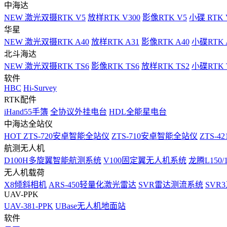
中海达
NEW
激光双摄RTK V5
放样RTK V300
影像RTK V5
小碟 RTK 
华星
NEW
激光双摄RTK A40
放样RTK A31
影像RTK A40
小碟RTK 
北斗海达
NEW
激光双摄RTK TS6
影像RTK TS6
放样RTK TS2
小碟RTK T
软件
HBC
Hi-Survey
RTK配件
iHand55手簿
全协议外挂电台
HDL全能星电台
中海达全站仪
HOT
ZTS-720安卓智能全站仪
ZTS-710安卓智能全站仪
ZTS-42
航测无人机
D100H多旋翼智能航测系统
V100固定翼无人机系统
龙腾L150
无人机载荷
X8倾斜相机
ARS-450轻量化激光雷达
SVR雷达测流系统
SVR
UAV-PPK
UAV-381-PPK
UBase无人机地面站
软件