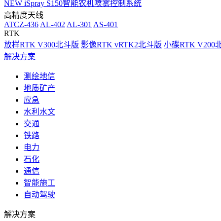
NEW
iSpray S150智能农机喷雾控制系统
高精度天线
ATCZ-436
AL-402
AL-301
AS-401
RTK
放样RTK V300北斗版
影像RTK vRTK2北斗版
小碟RTK V20
解决方案
测绘地信
地质矿产
应急
水利水文
交通
铁路
电力
石化
通信
智能施工
自动驾驶
解决方案