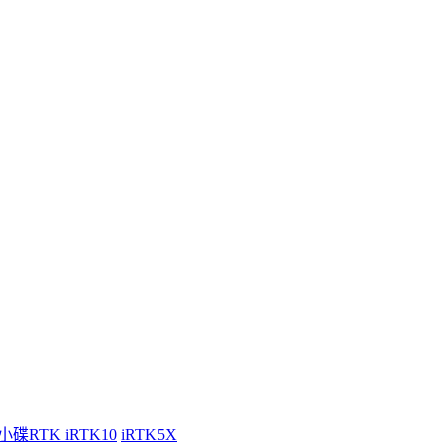
小碟RTK iRTK10
iRTK5X