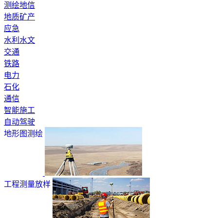
测绘地信
地质矿产
应急
水利水文
交通
铁路
电力
石化
通信
智能施工
自动驾驶
地形图测绘
工程测量放样