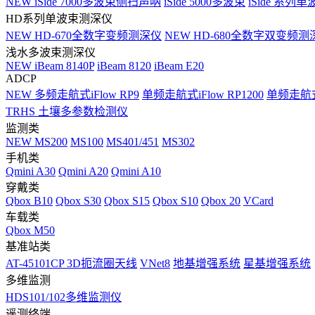
NEW
iSide 7000多波束侧扫声呐
iSide 5000多波束
iSide 系列单
HD系列单波束测深仪
NEW
HD-670全数字变频测深仪
NEW
HD-680全数字双变频测
浅水多波束测深仪
NEW
iBeam 8140P
iBeam 8120
iBeam E20
ADCP
NEW
多频走航式iFlow RP9
单频走航式iFlow RP1200
单频走航式i
TRHS 土壤多参数检测仪
监测类
NEW
MS200
MS100
MS401/451
MS302
手机类
Qmini A30
Qmini A20
Qmini A10
穿戴类
Qbox B10
Qbox S30
Qbox S15
Qbox S10
Qbox 20
VCard
车载类
Qbox M50
基准站类
AT-45101CP 3D扼流圈天线
VNet8
地基增强系统
星基增强系统
多维监测
HDS101/102多维监测仪
遥测终端