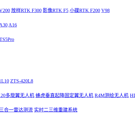
V200
放样RTK F300
影像RTK F5
小碟RTK F200
V98
A30
A16
S5Pro
1L10
ZTS-420L8
/120多旋翼无人机
蜂虎垂直起降固定翼无人机
R4M测绘无人机
H
3三合一雷达测流
实时二三维重建系统