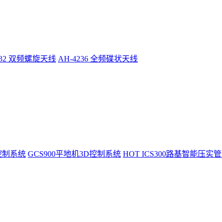
232 双频螺旋天线
AH-4236 全频碟状天线
控制系统
GCS900平地机3D控制系统
HOT
ICS300路基智能压实