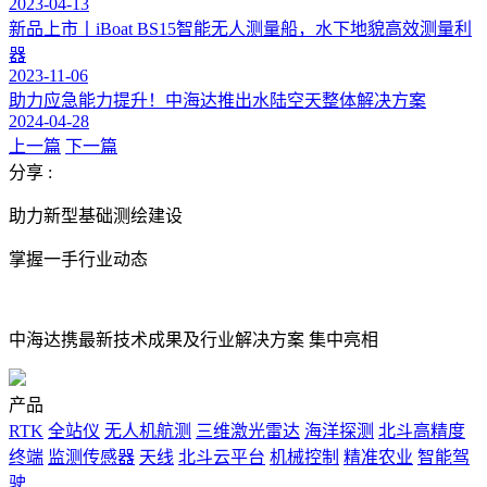
2023-04-13
新品上市丨iBoat BS15智能无人测量船，水下地貌高效测量利
器
2023-11-06
助力应急能力提升！中海达推出水陆空天整体解决方案
2024-04-28
上一篇
下一篇
分享 :
助力新型基础测绘建设
掌握一手行业动态
中海达携最新技术成果及行业解决方案 集中亮相
产品
RTK
全站仪
无人机航测
三维激光雷达
海洋探测
北斗高精度
终端
监测传感器
天线
北斗云平台
机械控制
精准农业
智能驾
驶