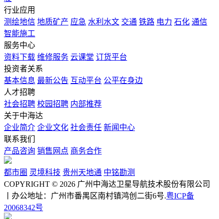
行业应用
测绘地信
地质矿产
应急
水利水文
交通
铁路
电力
石化
通信
智能施工
服务中心
资料下载
维修服务
云课堂
订货平台
投资者关系
基本信息
最新公告
互动平台
公平在身边
人才招聘
社会招聘
校园招聘
内部推荐
关于中海达
企业简介
企业文化
社会责任
新闻中心
联系我们
产品咨询
销售网点
商务合作
都市圈
灵境科技
贵州天地通
中铭勘测
COPYRIGHT © 2026 广州中海达卫星导航技术股份有限公司
丨办公地址：广州市番禺区南村镇鸿创二街6号.
粤ICP备
20068342号