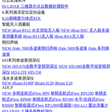
点云处理软件
Hi-LiDAR 三维激光点云数据处理软件
K系列海洋定位定向设备
K20高精度分体式RTK
智能无人测量船
NEW
iBoat BS12 水文测验无人船
NEW
iBoat BSC 无人船多波
束测量系统
iBoat BS15无人船
iBoat BSA无人船
侧扫声呐
NEW
iSide 7000多波束侧扫声呐
iSide 5000多波束
iSide 系列单
波束
HD系列单波束测深仪
NEW
HD-670全数字变频测深仪
NEW
HD-680全数字双变频测
深仪
HD-LITE
HD-550
浅水多波束测深仪
NEW
iBeam 8140P
iBeam 8120
iBeam E20
ADCP
NEW
多频走航式iFlow RP9
单频走航式iFlow RP1200
单频走
航式iFlow RP600
单频走航式iFlow RP300
水平/在线式iFlow
RH600
智能缆道式iFlow RP1200(缆道版)
HD-LLJ 雷达流量计
HD-TRHS 土壤多参数检测仪