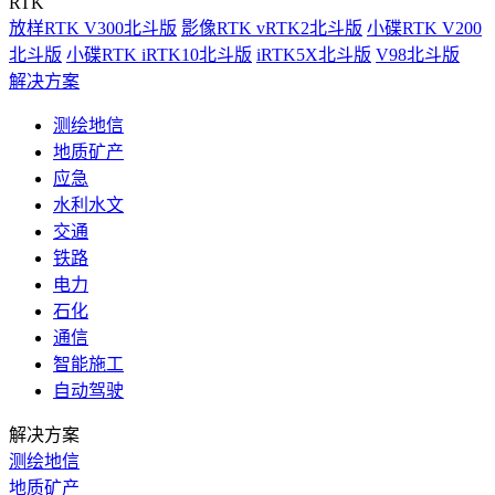
RTK
放样RTK V300北斗版
影像RTK vRTK2北斗版
小碟RTK V200
北斗版
小碟RTK iRTK10北斗版
iRTK5X北斗版
V98北斗版
解决方案
测绘地信
地质矿产
应急
水利水文
交通
铁路
电力
石化
通信
智能施工
自动驾驶
解决方案
测绘地信
地质矿产