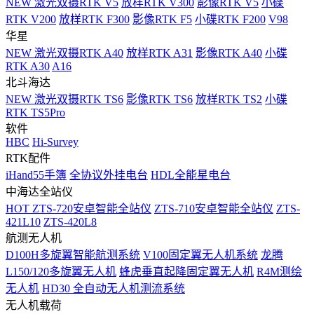
NEW
激光双摄RTK V5
放样RTK V300
影像RTK V5
小碟
RTK V200
放样RTK F300
影像RTK F5
小碟RTK F200
V98
华星
NEW
激光双摄RTK A40
放样RTK A31
影像RTK A40
小碟
RTK A30
A16
北斗海达
NEW
激光双摄RTK TS6
影像RTK TS6
放样RTK TS2
小碟
RTK TS5Pro
软件
HBC
Hi-Survey
RTK配件
iHand55手簿
全协议外挂电台
HDL全能星电台
中海达全站仪
HOT
ZTS-720安卓智能全站仪
ZTS-710安卓智能全站仪
ZTS-
421L10
ZTS-420L8
航测无人机
D100H多旋翼智能航测系统
V100固定翼无人机系统
龙腾
L150/120多旋翼无人机
蜂虎垂直起降固定翼无人机
R4M测绘
无人机
HD30 全自动无人机测流系统
无人机载荷