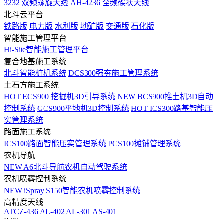
3232 双频螺旋天线
AH-4236 全频碟状天线
北斗云平台
铁路版
电力版
水利版
地矿版
交通版
石化版
智能施工管理平台
Hi-Site智能施工管理平台
复合地基施工系统
北斗智能桩机系统
DCS300强夯施工管理系统
土石方施工系统
HOT
ECS900 挖掘机3D引导系统
NEW
BCS900推土机3D自动
控制系统
GCS900平地机3D控制系统
HOT
ICS300路基智能压
实管理系统
路面施工系统
ICS100路面智能压实管理系统
PCS100摊铺管理系统
农机导航
NEW
A6北斗导航农机自动驾驶系统
农机喷雾控制系统
NEW
iSpray S150智能农机喷雾控制系统
高精度天线
ATCZ-436
AL-402
AL-301
AS-401