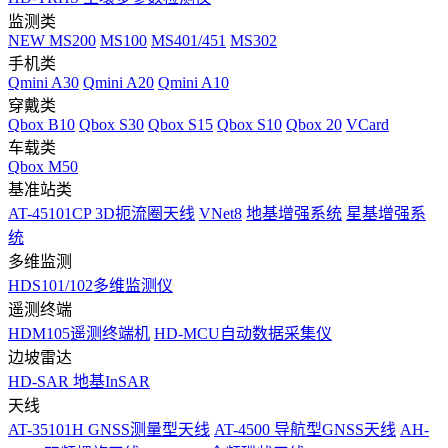
监测类
NEW
MS200
MS100
MS401/451
MS302
手机类
Qmini A30
Qmini A20
Qmini A10
穿戴类
Qbox B10
Qbox S30
Qbox S15
Qbox S10
Qbox 20
VCard
车载类
Qbox M50
基准站类
AT-45101CP 3D扼流圈天线
VNet8
地基增强系统
星基增强系
统
多维监测
HDS101/102多维监测仪
遥测终端
HDM105遥测终端机
HD-MCU自动数据采集仪
边坡雷达
HD-SAR 地基InSAR
天线
AT-35101H GNSS测量型天线
AT-4500 导航型GNSS天线
AH-