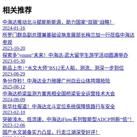
相关推荐
中海达推动北斗赋能新能源，助力国家“双碳”战略！
2024-01-16
所罗门群岛副总理兼基础设施发展部长梅兰加一行莅临中海达
参观
2023-10-20
探索多"young"未来！中海达-武大留学生游学活动圆满举办
2023-05-30
新品上市 | “水文大师”BS12无人船，测流、测深一步到位
2023-08-29
争分夺秒！中海达全力驰援广州白云山体垮塌抢险
2025-08-12
中海达桥梁监测方案亮相全国桥梁安全运营技术大会
2024-08-09
新华社报道！中海达北斗定位系统保障铁路行车安全
2023-02-10
突破浅水、低流速，中海达iFlow系列智能型ADCP创新“低”！
2023-12-06
国产水文装备实力凸显，行走江湖深受好评！