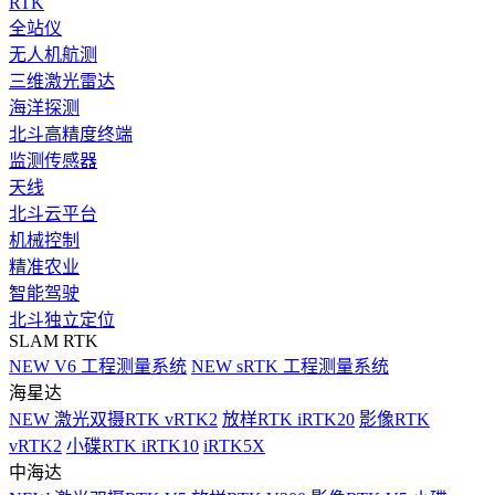
RTK
全站仪
无人机航测
三维激光雷达
海洋探测
北斗高精度终端
监测传感器
天线
北斗云平台
机械控制
精准农业
智能驾驶
北斗独立定位
SLAM RTK
NEW
V6 工程测量系统
NEW
sRTK 工程测量系统
海星达
NEW
激光双摄RTK vRTK2
放样RTK iRTK20
影像RTK
vRTK2
小碟RTK iRTK10
iRTK5X
中海达