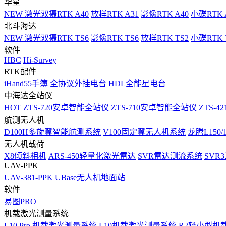
华星
NEW
激光双摄RTK A40
放样RTK A31
影像RTK A40
小碟RTK 
北斗海达
NEW
激光双摄RTK TS6
影像RTK TS6
放样RTK TS2
小碟RTK T
软件
HBC
Hi-Survey
RTK配件
iHand55手簿
全协议外挂电台
HDL全能星电台
中海达全站仪
HOT
ZTS-720安卓智能全站仪
ZTS-710安卓智能全站仪
ZTS-42
航测无人机
D100H多旋翼智能航测系统
V100固定翼无人机系统
龙腾L150
无人机载荷
X8倾斜相机
ARS-450轻量化激光雷达
SVR雷达测流系统
SVR
UAV-PPK
UAV-381-PPK
UBase无人机地面站
软件
易图PRO
机载激光测量系统
L10 Pro 机载激光测量系统
L10机载激光测量系统
R2轻小型机