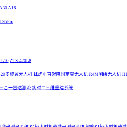
A30
A16
S5Pro
1L10
ZTS-420L8
/120多旋翼无人机
蜂虎垂直起降固定翼无人机
R4M测绘无人机
H
3三合一雷达测流
实时二三维重建系统
载激光测量系统
S2轻小型机载激光测量系统
智喙S1轻小型机载