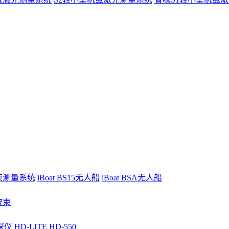
波束测量系统
iBoat BS15无人船
iBoat BSA无人船
波束
深仪
HD-LITE
HD-550