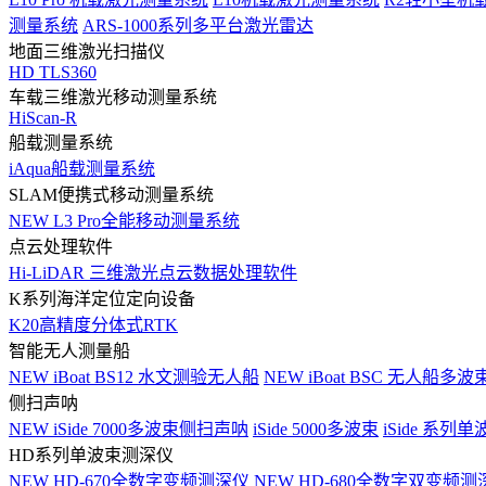
测量系统
ARS-1000系列多平台激光雷达
地面三维激光扫描仪
HD TLS360
车载三维激光移动测量系统
HiScan-R
船载测量系统
iAqua船载测量系统
SLAM便携式移动测量系统
NEW
L3 Pro全能移动测量系统
点云处理软件
Hi-LiDAR 三维激光点云数据处理软件
K系列海洋定位定向设备
K20高精度分体式RTK
智能无人测量船
NEW
iBoat BS12 水文测验无人船
NEW
iBoat BSC 无人船多
侧扫声呐
NEW
iSide 7000多波束侧扫声呐
iSide 5000多波束
iSide 系列单
HD系列单波束测深仪
NEW
HD-670全数字变频测深仪
NEW
HD-680全数字双变频测