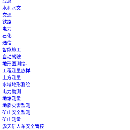
应急
水利水文
交通
铁路
电力
石化
通信
智能施工
自动驾驶
地形图测绘
工程测量放样
土方测量
水域地形测绘
电力勘测
地籍测量
地质灾害监测
矿山安全监测
矿山测量
露天矿人车安全管控