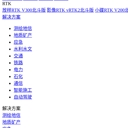
RTK
放样RTK V300北斗版
影像RTK vRTK2北斗版
小碟RTK V20
解决方案
测绘地信
地质矿产
应急
水利水文
交通
铁路
电力
石化
通信
智能施工
自动驾驶
解决方案
测绘地信
地质矿产