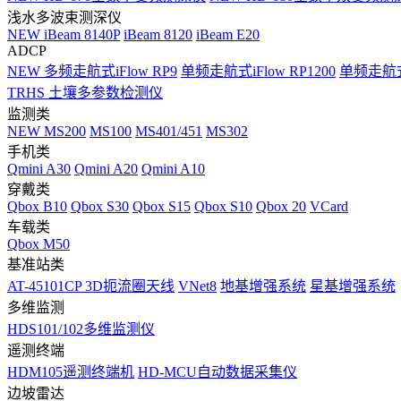
浅水多波束测深仪
NEW
iBeam 8140P
iBeam 8120
iBeam E20
ADCP
NEW
多频走航式iFlow RP9
单频走航式iFlow RP1200
单频走航式i
TRHS 土壤多参数检测仪
监测类
NEW
MS200
MS100
MS401/451
MS302
手机类
Qmini A30
Qmini A20
Qmini A10
穿戴类
Qbox B10
Qbox S30
Qbox S15
Qbox S10
Qbox 20
VCard
车载类
Qbox M50
基准站类
AT-45101CP 3D扼流圈天线
VNet8
地基增强系统
星基增强系统
多维监测
HDS101/102多维监测仪
遥测终端
HDM105遥测终端机
HD-MCU自动数据采集仪
边坡雷达