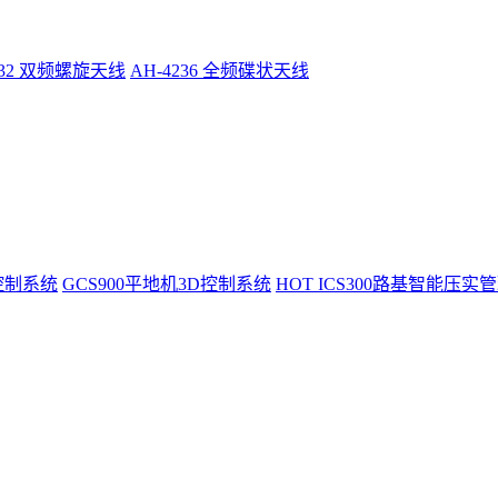
232 双频螺旋天线
AH-4236 全频碟状天线
控制系统
GCS900平地机3D控制系统
HOT
ICS300路基智能压实