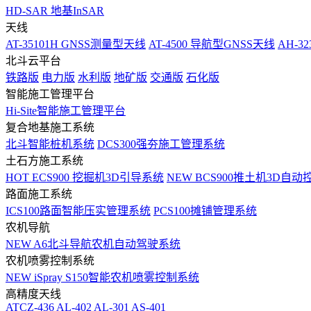
HD-SAR 地基InSAR
天线
AT-35101H GNSS测量型天线
AT-4500 导航型GNSS天线
AH-3
北斗云平台
铁路版
电力版
水利版
地矿版
交通版
石化版
智能施工管理平台
Hi-Site智能施工管理平台
复合地基施工系统
北斗智能桩机系统
DCS300强夯施工管理系统
土石方施工系统
HOT
ECS900 挖掘机3D引导系统
NEW
BCS900推土机3D自动
路面施工系统
ICS100路面智能压实管理系统
PCS100摊铺管理系统
农机导航
NEW
A6北斗导航农机自动驾驶系统
农机喷雾控制系统
NEW
iSpray S150智能农机喷雾控制系统
高精度天线
ATCZ-436
AL-402
AL-301
AS-401