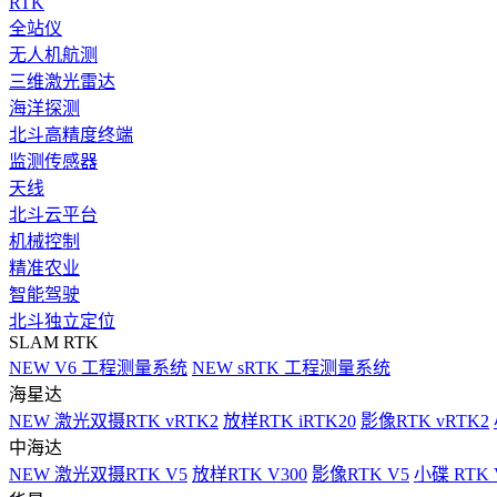
RTK
全站仪
无人机航测
三维激光雷达
海洋探测
北斗高精度终端
监测传感器
天线
北斗云平台
机械控制
精准农业
智能驾驶
北斗独立定位
SLAM RTK
NEW
V6 工程测量系统
NEW
sRTK 工程测量系统
海星达
NEW
激光双摄RTK vRTK2
放样RTK iRTK20
影像RTK vRTK2
中海达
NEW
激光双摄RTK V5
放样RTK V300
影像RTK V5
小碟 RTK 