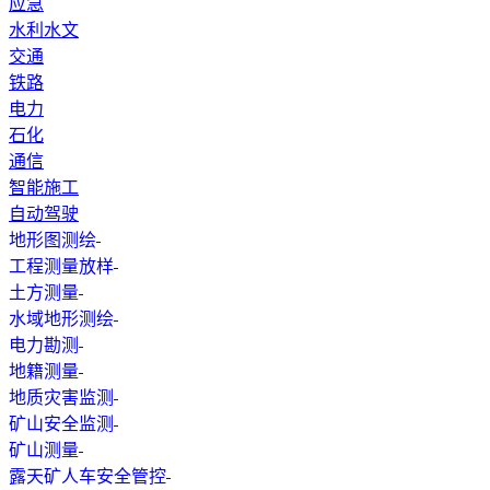
应急
水利水文
交通
铁路
电力
石化
通信
智能施工
自动驾驶
地形图测绘
工程测量放样
土方测量
水域地形测绘
电力勘测
地籍测量
地质灾害监测
矿山安全监测
矿山测量
露天矿人车安全管控