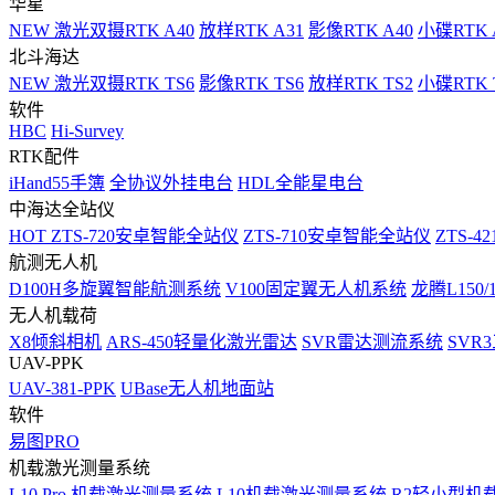
华星
NEW
激光双摄RTK A40
放样RTK A31
影像RTK A40
小碟RTK 
北斗海达
NEW
激光双摄RTK TS6
影像RTK TS6
放样RTK TS2
小碟RTK T
软件
HBC
Hi-Survey
RTK配件
iHand55手簿
全协议外挂电台
HDL全能星电台
中海达全站仪
HOT
ZTS-720安卓智能全站仪
ZTS-710安卓智能全站仪
ZTS-42
航测无人机
D100H多旋翼智能航测系统
V100固定翼无人机系统
龙腾L150
无人机载荷
X8倾斜相机
ARS-450轻量化激光雷达
SVR雷达测流系统
SVR
UAV-PPK
UAV-381-PPK
UBase无人机地面站
软件
易图PRO
机载激光测量系统
L10 Pro 机载激光测量系统
L10机载激光测量系统
R2轻小型机