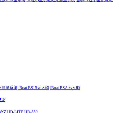
波束测量系统
iBoat BS15无人船
iBoat BSA无人船
波束
深仪
HD-LITE
HD-550