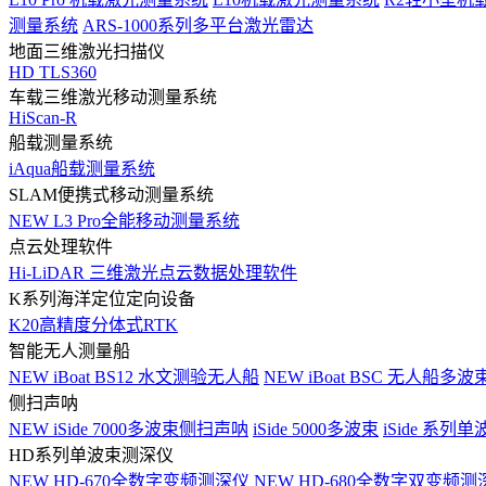
测量系统
ARS-1000系列多平台激光雷达
地面三维激光扫描仪
HD TLS360
车载三维激光移动测量系统
HiScan-R
船载测量系统
iAqua船载测量系统
SLAM便携式移动测量系统
NEW
L3 Pro全能移动测量系统
点云处理软件
Hi-LiDAR 三维激光点云数据处理软件
K系列海洋定位定向设备
K20高精度分体式RTK
智能无人测量船
NEW
iBoat BS12 水文测验无人船
NEW
iBoat BSC 无人船多
侧扫声呐
NEW
iSide 7000多波束侧扫声呐
iSide 5000多波束
iSide 系列单
HD系列单波束测深仪
NEW
HD-670全数字变频测深仪
NEW
HD-680全数字双变频测