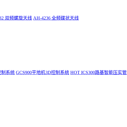
232 双频螺旋天线
AH-4236 全频碟状天线
控制系统
GCS900平地机3D控制系统
HOT
ICS300路基智能压实