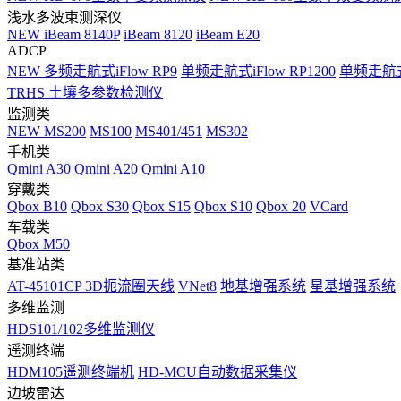
浅水多波束测深仪
NEW
iBeam 8140P
iBeam 8120
iBeam E20
ADCP
NEW
多频走航式iFlow RP9
单频走航式iFlow RP1200
单频走航式i
TRHS 土壤多参数检测仪
监测类
NEW
MS200
MS100
MS401/451
MS302
手机类
Qmini A30
Qmini A20
Qmini A10
穿戴类
Qbox B10
Qbox S30
Qbox S15
Qbox S10
Qbox 20
VCard
车载类
Qbox M50
基准站类
AT-45101CP 3D扼流圈天线
VNet8
地基增强系统
星基增强系统
多维监测
HDS101/102多维监测仪
遥测终端
HDM105遥测终端机
HD-MCU自动数据采集仪
边坡雷达