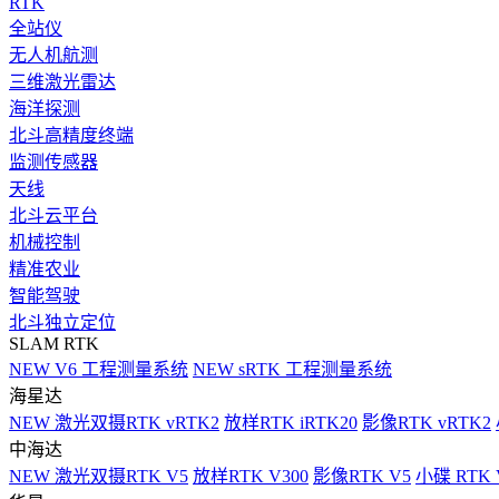
RTK
全站仪
无人机航测
三维激光雷达
海洋探测
北斗高精度终端
监测传感器
天线
北斗云平台
机械控制
精准农业
智能驾驶
北斗独立定位
SLAM RTK
NEW
V6 工程测量系统
NEW
sRTK 工程测量系统
海星达
NEW
激光双摄RTK vRTK2
放样RTK iRTK20
影像RTK vRTK2
中海达
NEW
激光双摄RTK V5
放样RTK V300
影像RTK V5
小碟 RTK 