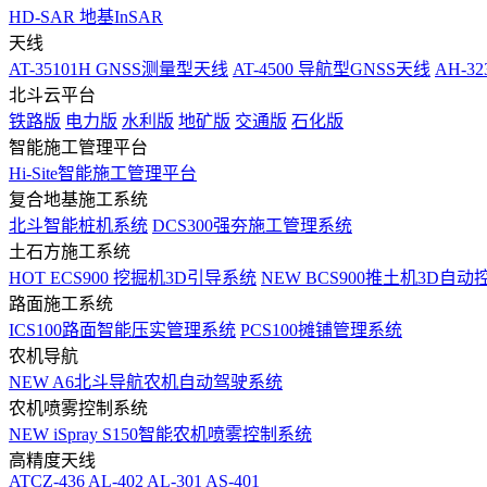
HD-SAR 地基InSAR
天线
AT-35101H GNSS测量型天线
AT-4500 导航型GNSS天线
AH-3
北斗云平台
铁路版
电力版
水利版
地矿版
交通版
石化版
智能施工管理平台
Hi-Site智能施工管理平台
复合地基施工系统
北斗智能桩机系统
DCS300强夯施工管理系统
土石方施工系统
HOT
ECS900 挖掘机3D引导系统
NEW
BCS900推土机3D自动
路面施工系统
ICS100路面智能压实管理系统
PCS100摊铺管理系统
农机导航
NEW
A6北斗导航农机自动驾驶系统
农机喷雾控制系统
NEW
iSpray S150智能农机喷雾控制系统
高精度天线
ATCZ-436
AL-402
AL-301
AS-401