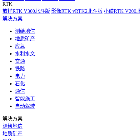
RTK
放样RTK V300北斗版
影像RTK vRTK2北斗版
小碟RTK V20
解决方案
测绘地信
地质矿产
应急
水利水文
交通
铁路
电力
石化
通信
智能施工
自动驾驶
解决方案
测绘地信
地质矿产