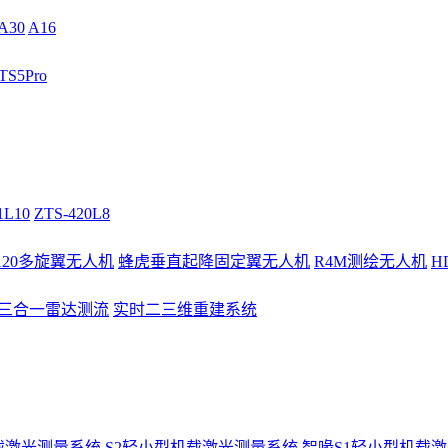
A30
A16
S5Pro
1L10
ZTS-420L8
/120多旋翼无人机
蜂虎垂直起降固定翼无人机
R4M测绘无人机
H
3三合一雷达测流
实时二三维重建系统
载激光测量系统
S2轻小型机载激光测量系统
智喙S1轻小型机载