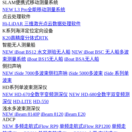
SLAM便携式移动测量系统
NEW
L3 Pro全能移动测量系统
点云处理软件
Hi-LiDAR 三维激光点云数据处理软件
K系列海洋定位定向设备
K20高精度分体式RTK
智能无人测量船
NEW
iBoat BS12 水文测验无人船
NEW
iBoat BSC 无人船多波
束测量系统
iBoat BS15无人船
iBoat BSA无人船
侧扫声呐
NEW
iSide 7000多波束侧扫声呐
iSide 5000多波束
iSide 系列单
波束
HD系列单波束测深仪
NEW
HD-670全数字变频测深仪
NEW
HD-680全数字双变频测
深仪
HD-LITE
HD-550
浅水多波束测深仪
NEW
iBeam 8140P
iBeam 8120
iBeam E20
ADCP
NEW
多频走航式iFlow RP9
单频走航式iFlow RP1200
单频走