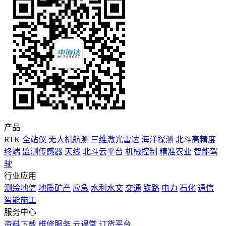
产品
RTK
全站仪
无人机航测
三维激光雷达
海洋探测
北斗高精度
终端
监测传感器
天线
北斗云平台
机械控制
精准农业
智能驾
驶
行业应用
测绘地信
地质矿产
应急
水利水文
交通
铁路
电力
石化
通信
智能施工
服务中心
资料下载
维修服务
云课堂
订货平台