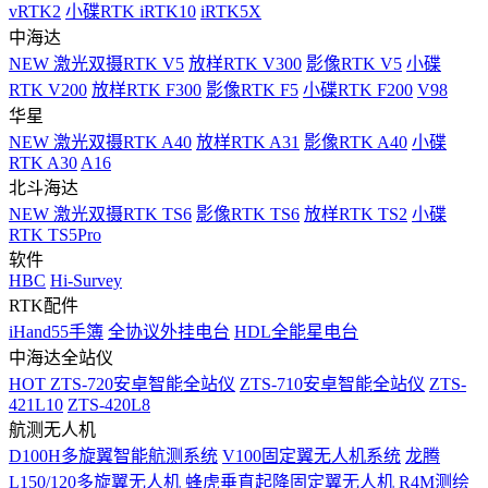
vRTK2
小碟RTK iRTK10
iRTK5X
中海达
NEW
激光双摄RTK V5
放样RTK V300
影像RTK V5
小碟
RTK V200
放样RTK F300
影像RTK F5
小碟RTK F200
V98
华星
NEW
激光双摄RTK A40
放样RTK A31
影像RTK A40
小碟
RTK A30
A16
北斗海达
NEW
激光双摄RTK TS6
影像RTK TS6
放样RTK TS2
小碟
RTK TS5Pro
软件
HBC
Hi-Survey
RTK配件
iHand55手簿
全协议外挂电台
HDL全能星电台
中海达全站仪
HOT
ZTS-720安卓智能全站仪
ZTS-710安卓智能全站仪
ZTS-
421L10
ZTS-420L8
航测无人机
D100H多旋翼智能航测系统
V100固定翼无人机系统
龙腾
L150/120多旋翼无人机
蜂虎垂直起降固定翼无人机
R4M测绘