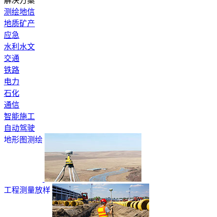
解决方案
测绘地信
地质矿产
应急
水利水文
交通
铁路
电力
石化
通信
智能施工
自动驾驶
地形图测绘
工程测量放样