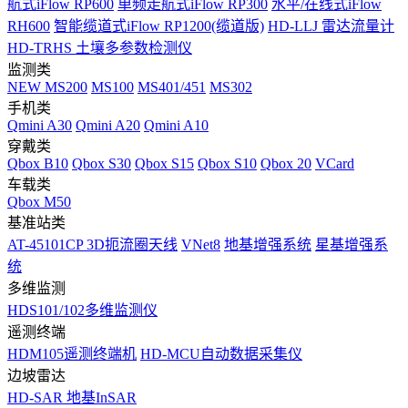
航式iFlow RP600
单频走航式iFlow RP300
水平/在线式iFlow
RH600
智能缆道式iFlow RP1200(缆道版)
HD-LLJ 雷达流量计
HD-TRHS 土壤多参数检测仪
监测类
NEW
MS200
MS100
MS401/451
MS302
手机类
Qmini A30
Qmini A20
Qmini A10
穿戴类
Qbox B10
Qbox S30
Qbox S15
Qbox S10
Qbox 20
VCard
车载类
Qbox M50
基准站类
AT-45101CP 3D扼流圈天线
VNet8
地基增强系统
星基增强系
统
多维监测
HDS101/102多维监测仪
遥测终端
HDM105遥测终端机
HD-MCU自动数据采集仪
边坡雷达
HD-SAR 地基InSAR