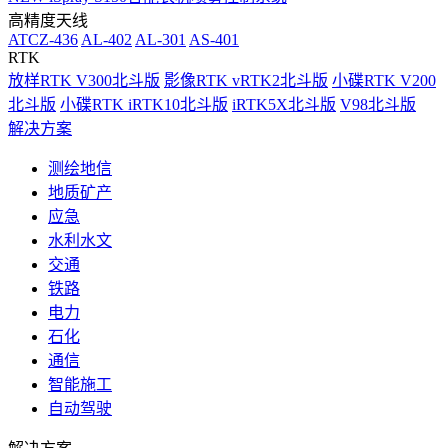
高精度天线
ATCZ-436
AL-402
AL-301
AS-401
RTK
放样RTK V300北斗版
影像RTK vRTK2北斗版
小碟RTK V200
北斗版
小碟RTK iRTK10北斗版
iRTK5X北斗版
V98北斗版
解决方案
测绘地信
地质矿产
应急
水利水文
交通
铁路
电力
石化
通信
智能施工
自动驾驶