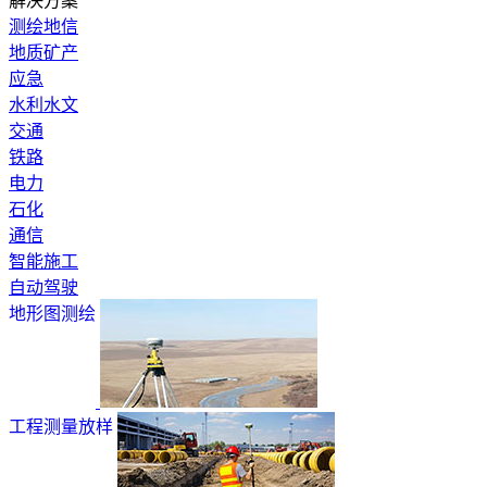
解决方案
测绘地信
地质矿产
应急
水利水文
交通
铁路
电力
石化
通信
智能施工
自动驾驶
地形图测绘
工程测量放样