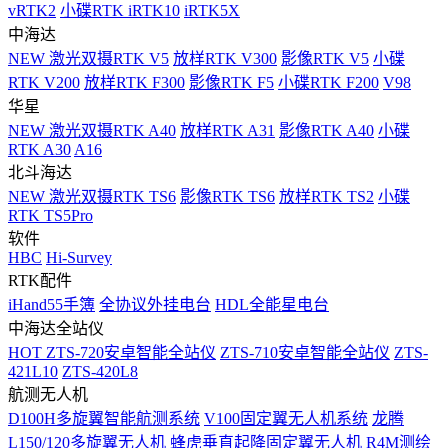
vRTK2
小碟RTK iRTK10
iRTK5X
中海达
NEW
激光双摄RTK V5
放样RTK V300
影像RTK V5
小碟
RTK V200
放样RTK F300
影像RTK F5
小碟RTK F200
V98
华星
NEW
激光双摄RTK A40
放样RTK A31
影像RTK A40
小碟
RTK A30
A16
北斗海达
NEW
激光双摄RTK TS6
影像RTK TS6
放样RTK TS2
小碟
RTK TS5Pro
软件
HBC
Hi-Survey
RTK配件
iHand55手簿
全协议外挂电台
HDL全能星电台
中海达全站仪
HOT
ZTS-720安卓智能全站仪
ZTS-710安卓智能全站仪
ZTS-
421L10
ZTS-420L8
航测无人机
D100H多旋翼智能航测系统
V100固定翼无人机系统
龙腾
L150/120多旋翼无人机
蜂虎垂直起降固定翼无人机
R4M测绘