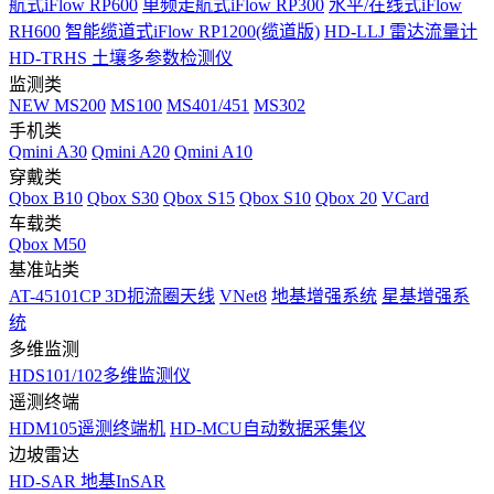
航式iFlow RP600
单频走航式iFlow RP300
水平/在线式iFlow
RH600
智能缆道式iFlow RP1200(缆道版)
HD-LLJ 雷达流量计
HD-TRHS 土壤多参数检测仪
监测类
NEW
MS200
MS100
MS401/451
MS302
手机类
Qmini A30
Qmini A20
Qmini A10
穿戴类
Qbox B10
Qbox S30
Qbox S15
Qbox S10
Qbox 20
VCard
车载类
Qbox M50
基准站类
AT-45101CP 3D扼流圈天线
VNet8
地基增强系统
星基增强系
统
多维监测
HDS101/102多维监测仪
遥测终端
HDM105遥测终端机
HD-MCU自动数据采集仪
边坡雷达
HD-SAR 地基InSAR