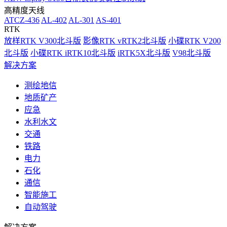
高精度天线
ATCZ-436
AL-402
AL-301
AS-401
RTK
放样RTK V300北斗版
影像RTK vRTK2北斗版
小碟RTK V200
北斗版
小碟RTK iRTK10北斗版
iRTK5X北斗版
V98北斗版
解决方案
测绘地信
地质矿产
应急
水利水文
交通
铁路
电力
石化
通信
智能施工
自动驾驶