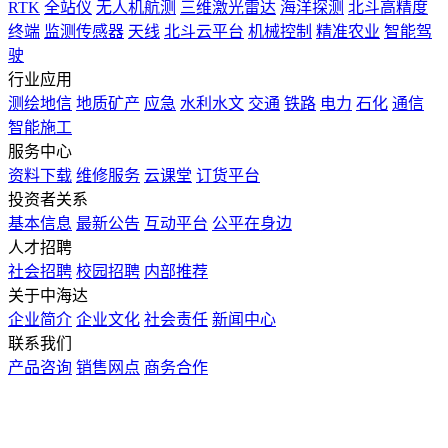
RTK
全站仪
无人机航测
三维激光雷达
海洋探测
北斗高精度
终端
监测传感器
天线
北斗云平台
机械控制
精准农业
智能驾
驶
行业应用
测绘地信
地质矿产
应急
水利水文
交通
铁路
电力
石化
通信
智能施工
服务中心
资料下载
维修服务
云课堂
订货平台
投资者关系
基本信息
最新公告
互动平台
公平在身边
人才招聘
社会招聘
校园招聘
内部推荐
关于中海达
企业简介
企业文化
社会责任
新闻中心
联系我们
产品咨询
销售网点
商务合作