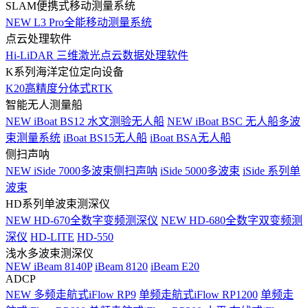
SLAM便携式移动测量系统
NEW
L3 Pro全能移动测量系统
点云处理软件
Hi-LiDAR 三维激光点云数据处理软件
K系列海洋定位定向设备
K20高精度分体式RTK
智能无人测量船
NEW
iBoat BS12 水文测验无人船
NEW
iBoat BSC 无人船多波
束测量系统
iBoat BS15无人船
iBoat BSA无人船
侧扫声呐
NEW
iSide 7000多波束侧扫声呐
iSide 5000多波束
iSide 系列单
波束
HD系列单波束测深仪
NEW
HD-670全数字变频测深仪
NEW
HD-680全数字双变频测
深仪
HD-LITE
HD-550
浅水多波束测深仪
NEW
iBeam 8140P
iBeam 8120
iBeam E20
ADCP
NEW
多频走航式iFlow RP9
单频走航式iFlow RP1200
单频走