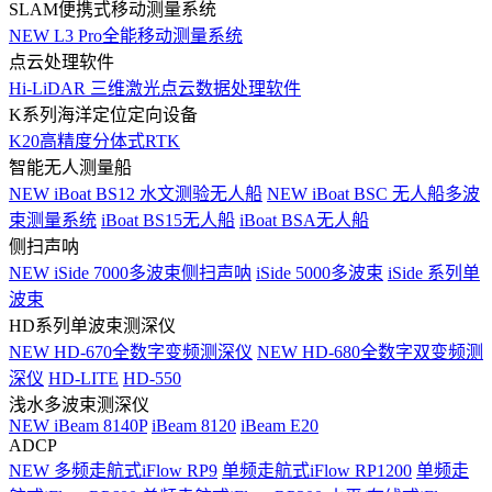
SLAM便携式移动测量系统
NEW
L3 Pro全能移动测量系统
点云处理软件
Hi-LiDAR 三维激光点云数据处理软件
K系列海洋定位定向设备
K20高精度分体式RTK
智能无人测量船
NEW
iBoat BS12 水文测验无人船
NEW
iBoat BSC 无人船多波
束测量系统
iBoat BS15无人船
iBoat BSA无人船
侧扫声呐
NEW
iSide 7000多波束侧扫声呐
iSide 5000多波束
iSide 系列单
波束
HD系列单波束测深仪
NEW
HD-670全数字变频测深仪
NEW
HD-680全数字双变频测
深仪
HD-LITE
HD-550
浅水多波束测深仪
NEW
iBeam 8140P
iBeam 8120
iBeam E20
ADCP
NEW
多频走航式iFlow RP9
单频走航式iFlow RP1200
单频走