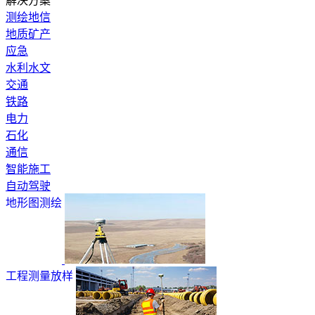
解决方案
测绘地信
地质矿产
应急
水利水文
交通
铁路
电力
石化
通信
智能施工
自动驾驶
地形图测绘
工程测量放样