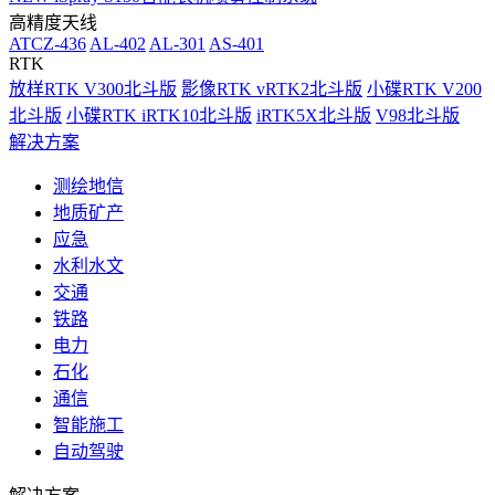
高精度天线
ATCZ-436
AL-402
AL-301
AS-401
RTK
放样RTK V300北斗版
影像RTK vRTK2北斗版
小碟RTK V200
北斗版
小碟RTK iRTK10北斗版
iRTK5X北斗版
V98北斗版
解决方案
测绘地信
地质矿产
应急
水利水文
交通
铁路
电力
石化
通信
智能施工
自动驾驶