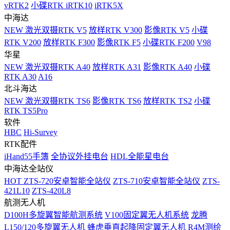
vRTK2
小碟RTK iRTK10
iRTK5X
中海达
NEW
激光双摄RTK V5
放样RTK V300
影像RTK V5
小碟
RTK V200
放样RTK F300
影像RTK F5
小碟RTK F200
V98
华星
NEW
激光双摄RTK A40
放样RTK A31
影像RTK A40
小碟
RTK A30
A16
北斗海达
NEW
激光双摄RTK TS6
影像RTK TS6
放样RTK TS2
小碟
RTK TS5Pro
软件
HBC
Hi-Survey
RTK配件
iHand55手簿
全协议外挂电台
HDL全能星电台
中海达全站仪
HOT
ZTS-720安卓智能全站仪
ZTS-710安卓智能全站仪
ZTS-
421L10
ZTS-420L8
航测无人机
D100H多旋翼智能航测系统
V100固定翼无人机系统
龙腾
L150/120多旋翼无人机
蜂虎垂直起降固定翼无人机
R4M测绘