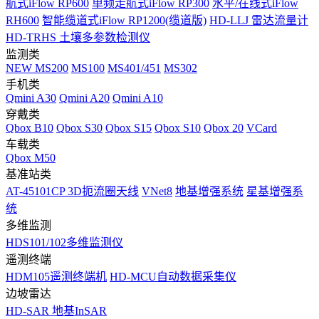
航式iFlow RP600
单频走航式iFlow RP300
水平/在线式iFlow
RH600
智能缆道式iFlow RP1200(缆道版)
HD-LLJ 雷达流量计
HD-TRHS 土壤多参数检测仪
监测类
NEW
MS200
MS100
MS401/451
MS302
手机类
Qmini A30
Qmini A20
Qmini A10
穿戴类
Qbox B10
Qbox S30
Qbox S15
Qbox S10
Qbox 20
VCard
车载类
Qbox M50
基准站类
AT-45101CP 3D扼流圈天线
VNet8
地基增强系统
星基增强系
统
多维监测
HDS101/102多维监测仪
遥测终端
HDM105遥测终端机
HD-MCU自动数据采集仪
边坡雷达
HD-SAR 地基InSAR