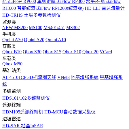
航式iFlow RP600
单频走航式iFlow RP300
水平/在线式iFlow
RH600
智能缆道式iFlow RP1200(缆道版)
HD-LLJ 雷达流量计
HD-TRHS 土壤多参数检测仪
监测类
NEW
MS200
MS100
MS401/451
MS302
手机类
Qmini A30
Qmini A20
Qmini A10
穿戴类
Qbox B10
Qbox S30
Qbox S15
Qbox S10
Qbox 20
VCard
车载类
Qbox M50
基准站类
AT-45101CP 3D扼流圈天线
VNet8
地基增强系统
星基增强系
统
多维监测
HDS101/102多维监测仪
遥测终端
HDM105遥测终端机
HD-MCU自动数据采集仪
边坡雷达
HD-SAR 地基InSAR