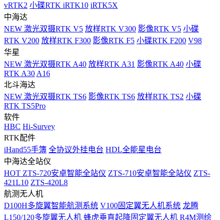
vRTK2
小碟RTK iRTK10
iRTK5X
中海达
NEW
激光双摄RTK V5
放样RTK V300
影像RTK V5
小碟
RTK V200
放样RTK F300
影像RTK F5
小碟RTK F200
V98
华星
NEW
激光双摄RTK A40
放样RTK A31
影像RTK A40
小碟
RTK A30
A16
北斗海达
NEW
激光双摄RTK TS6
影像RTK TS6
放样RTK TS2
小碟
RTK TS5Pro
软件
HBC
Hi-Survey
RTK配件
iHand55手簿
全协议外挂电台
HDL全能星电台
中海达全站仪
HOT
ZTS-720安卓智能全站仪
ZTS-710安卓智能全站仪
ZTS-
421L10
ZTS-420L8
航测无人机
D100H多旋翼智能航测系统
V100固定翼无人机系统
龙腾
L150/120多旋翼无人机
蜂虎垂直起降固定翼无人机
R4M测绘