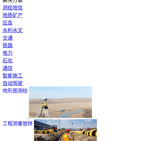
解决方案
测绘地信
地质矿产
应急
水利水文
交通
铁路
电力
石化
通信
智能施工
自动驾驶
地形图测绘
工程测量放样