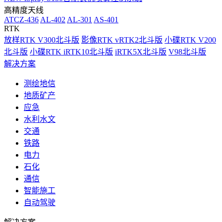
高精度天线
ATCZ-436
AL-402
AL-301
AS-401
RTK
放样RTK V300北斗版
影像RTK vRTK2北斗版
小碟RTK V200
北斗版
小碟RTK iRTK10北斗版
iRTK5X北斗版
V98北斗版
解决方案
测绘地信
地质矿产
应急
水利水文
交通
铁路
电力
石化
通信
智能施工
自动驾驶