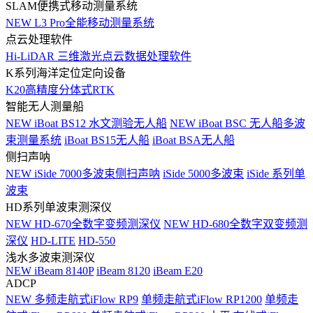
SLAM便携式移动测量系统
NEW
L3 Pro全能移动测量系统
点云处理软件
Hi-LiDAR 三维激光点云数据处理软件
K系列海洋定位定向设备
K20高精度分体式RTK
智能无人测量船
NEW
iBoat BS12 水文测验无人船
NEW
iBoat BSC 无人船多波
束测量系统
iBoat BS15无人船
iBoat BSA无人船
侧扫声呐
NEW
iSide 7000多波束侧扫声呐
iSide 5000多波束
iSide 系列单
波束
HD系列单波束测深仪
NEW
HD-670全数字变频测深仪
NEW
HD-680全数字双变频测
深仪
HD-LITE
HD-550
浅水多波束测深仪
NEW
iBeam 8140P
iBeam 8120
iBeam E20
ADCP
NEW
多频走航式iFlow RP9
单频走航式iFlow RP1200
单频走