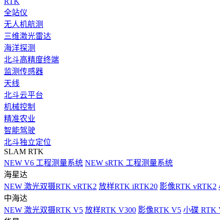
RTK
全站仪
无人机航测
三维激光雷达
海洋探测
北斗高精度终端
监测传感器
天线
北斗云平台
机械控制
精准农业
智能驾驶
北斗独立定位
SLAM RTK
NEW
V6 工程测量系统
NEW
sRTK 工程测量系统
海星达
NEW
激光双摄RTK vRTK2
放样RTK iRTK20
影像RTK vRTK2
中海达
NEW
激光双摄RTK V5
放样RTK V300
影像RTK V5
小碟 RTK 