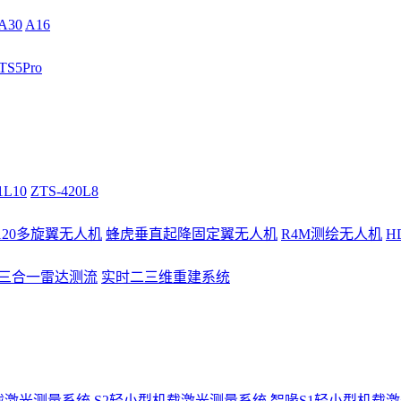
A30
A16
S5Pro
1L10
ZTS-420L8
/120多旋翼无人机
蜂虎垂直起降固定翼无人机
R4M测绘无人机
H
3三合一雷达测流
实时二三维重建系统
载激光测量系统
S2轻小型机载激光测量系统
智喙S1轻小型机载