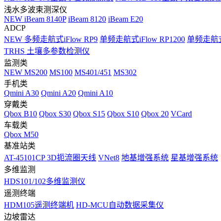
浅水多波束测深仪
NEW
iBeam 8140P
iBeam 8120
iBeam E20
ADCP
NEW
多频走航式iFlow RP9
单频走航式iFlow RP1200
单频走航式i
TRHS 土壤多参数检测仪
监测类
NEW
MS200
MS100
MS401/451
MS302
手机类
Qmini A30
Qmini A20
Qmini A10
穿戴类
Qbox B10
Qbox S30
Qbox S15
Qbox S10
Qbox 20
VCard
车载类
Qbox M50
基准站类
AT-45101CP 3D扼流圈天线
VNet8
地基增强系统
星基增强系统
多维监测
HDS101/102多维监测仪
遥测终端
HDM105遥测终端机
HD-MCU自动数据采集仪
边坡雷达