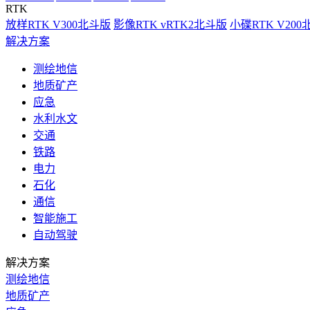
RTK
放样RTK V300北斗版
影像RTK vRTK2北斗版
小碟RTK V20
解决方案
测绘地信
地质矿产
应急
水利水文
交通
铁路
电力
石化
通信
智能施工
自动驾驶
解决方案
测绘地信
地质矿产