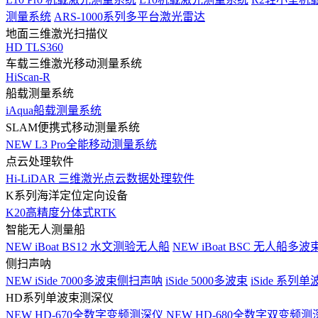
测量系统
ARS-1000系列多平台激光雷达
地面三维激光扫描仪
HD TLS360
车载三维激光移动测量系统
HiScan-R
船载测量系统
iAqua船载测量系统
SLAM便携式移动测量系统
NEW
L3 Pro全能移动测量系统
点云处理软件
Hi-LiDAR 三维激光点云数据处理软件
K系列海洋定位定向设备
K20高精度分体式RTK
智能无人测量船
NEW
iBoat BS12 水文测验无人船
NEW
iBoat BSC 无人船多
侧扫声呐
NEW
iSide 7000多波束侧扫声呐
iSide 5000多波束
iSide 系列单
HD系列单波束测深仪
NEW
HD-670全数字变频测深仪
NEW
HD-680全数字双变频测