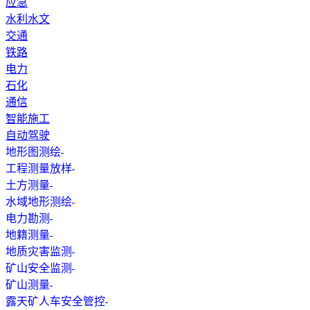
应急
水利水文
交通
铁路
电力
石化
通信
智能施工
自动驾驶
地形图测绘
工程测量放样
土方测量
水域地形测绘
电力勘测
地籍测量
地质灾害监测
矿山安全监测
矿山测量
露天矿人车安全管控