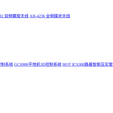
232 双频螺旋天线
AH-4236 全频碟状天线
控制系统
GCS900平地机3D控制系统
HOT
ICS300路基智能压实