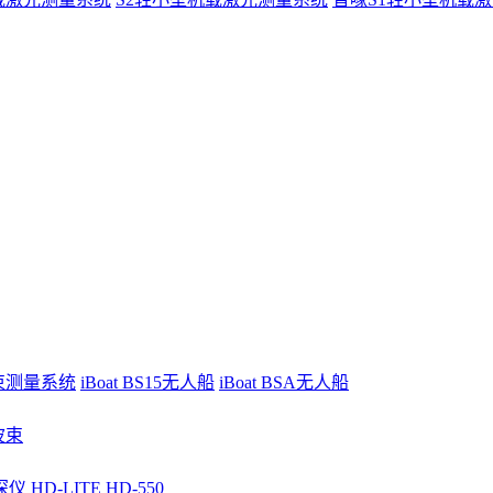
波束测量系统
iBoat BS15无人船
iBoat BSA无人船
波束
深仪
HD-LITE
HD-550