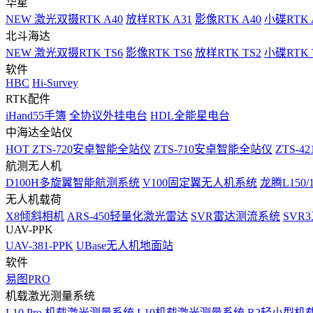
华星
NEW
激光双摄RTK A40
放样RTK A31
影像RTK A40
小碟RTK 
北斗海达
NEW
激光双摄RTK TS6
影像RTK TS6
放样RTK TS2
小碟RTK T
软件
HBC
Hi-Survey
RTK配件
iHand55手簿
全协议外挂电台
HDL全能星电台
中海达全站仪
HOT
ZTS-720安卓智能全站仪
ZTS-710安卓智能全站仪
ZTS-42
航测无人机
D100H多旋翼智能航测系统
V100固定翼无人机系统
龙腾L150
无人机载荷
X8倾斜相机
ARS-450轻量化激光雷达
SVR雷达测流系统
SVR
UAV-PPK
UAV-381-PPK
UBase无人机地面站
软件
易图PRO
机载激光测量系统
L10 Pro 机载激光测量系统
L10机载激光测量系统
R2轻小型机