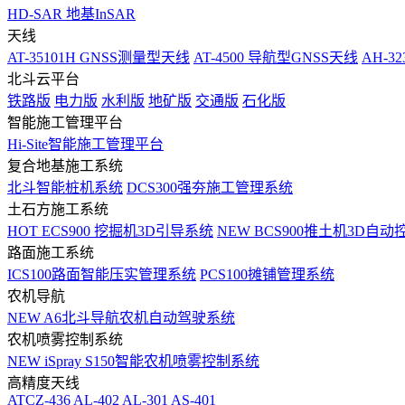
HD-SAR 地基InSAR
天线
AT-35101H GNSS测量型天线
AT-4500 导航型GNSS天线
AH-3
北斗云平台
铁路版
电力版
水利版
地矿版
交通版
石化版
智能施工管理平台
Hi-Site智能施工管理平台
复合地基施工系统
北斗智能桩机系统
DCS300强夯施工管理系统
土石方施工系统
HOT
ECS900 挖掘机3D引导系统
NEW
BCS900推土机3D自动
路面施工系统
ICS100路面智能压实管理系统
PCS100摊铺管理系统
农机导航
NEW
A6北斗导航农机自动驾驶系统
农机喷雾控制系统
NEW
iSpray S150智能农机喷雾控制系统
高精度天线
ATCZ-436
AL-402
AL-301
AS-401