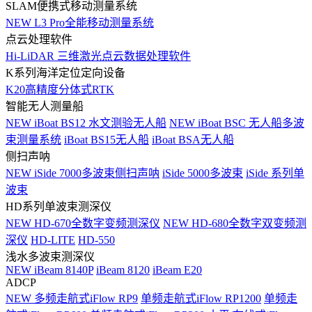
SLAM便携式移动测量系统
NEW
L3 Pro全能移动测量系统
点云处理软件
Hi-LiDAR 三维激光点云数据处理软件
K系列海洋定位定向设备
K20高精度分体式RTK
智能无人测量船
NEW
iBoat BS12 水文测验无人船
NEW
iBoat BSC 无人船多波
束测量系统
iBoat BS15无人船
iBoat BSA无人船
侧扫声呐
NEW
iSide 7000多波束侧扫声呐
iSide 5000多波束
iSide 系列单
波束
HD系列单波束测深仪
NEW
HD-670全数字变频测深仪
NEW
HD-680全数字双变频测
深仪
HD-LITE
HD-550
浅水多波束测深仪
NEW
iBeam 8140P
iBeam 8120
iBeam E20
ADCP
NEW
多频走航式iFlow RP9
单频走航式iFlow RP1200
单频走