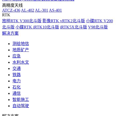
高精度天线
ATCZ-436
AL-402
AL-301
AS-401
RTK
放样RTK V300北斗版
影像RTK vRTK2北斗版
小碟RTK V200
北斗版
小碟RTK iRTK10北斗版
iRTK5X北斗版
V98北斗版
解决方案
测绘地信
地质矿产
应急
水利水文
交通
铁路
电力
石化
通信
智能施工
自动驾驶