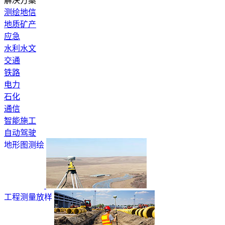
解决方案
测绘地信
地质矿产
应急
水利水文
交通
铁路
电力
石化
通信
智能施工
自动驾驶
地形图测绘
工程测量放样