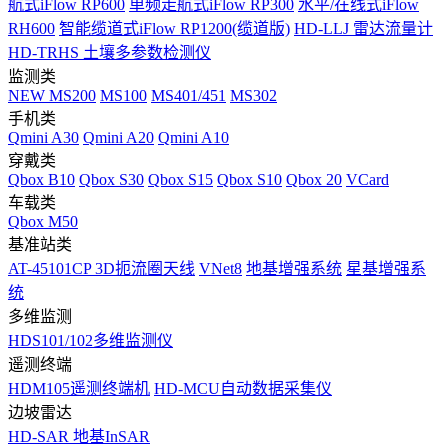
航式iFlow RP600
单频走航式iFlow RP300
水平/在线式iFlow
RH600
智能缆道式iFlow RP1200(缆道版)
HD-LLJ 雷达流量计
HD-TRHS 土壤多参数检测仪
监测类
NEW
MS200
MS100
MS401/451
MS302
手机类
Qmini A30
Qmini A20
Qmini A10
穿戴类
Qbox B10
Qbox S30
Qbox S15
Qbox S10
Qbox 20
VCard
车载类
Qbox M50
基准站类
AT-45101CP 3D扼流圈天线
VNet8
地基增强系统
星基增强系
统
多维监测
HDS101/102多维监测仪
遥测终端
HDM105遥测终端机
HD-MCU自动数据采集仪
边坡雷达
HD-SAR 地基InSAR