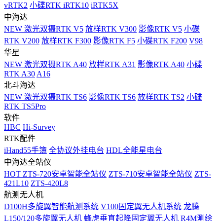
vRTK2
小碟RTK iRTK10
iRTK5X
中海达
NEW
激光双摄RTK V5
放样RTK V300
影像RTK V5
小碟
RTK V200
放样RTK F300
影像RTK F5
小碟RTK F200
V98
华星
NEW
激光双摄RTK A40
放样RTK A31
影像RTK A40
小碟
RTK A30
A16
北斗海达
NEW
激光双摄RTK TS6
影像RTK TS6
放样RTK TS2
小碟
RTK TS5Pro
软件
HBC
Hi-Survey
RTK配件
iHand55手簿
全协议外挂电台
HDL全能星电台
中海达全站仪
HOT
ZTS-720安卓智能全站仪
ZTS-710安卓智能全站仪
ZTS-
421L10
ZTS-420L8
航测无人机
D100H多旋翼智能航测系统
V100固定翼无人机系统
龙腾
L150/120多旋翼无人机
蜂虎垂直起降固定翼无人机
R4M测绘