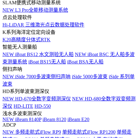
SLAM便携式移动测量系统
NEW
L3 Pro全能移动测量系统
点云处理软件
Hi-LiDAR 三维激光点云数据处理软件
K系列海洋定位定向设备
K20高精度分体式RTK
智能无人测量船
NEW
iBoat BS12 水文测验无人船
NEW
iBoat BSC 无人船多波
束测量系统
iBoat BS15无人船
iBoat BSA无人船
侧扫声呐
NEW
iSide 7000多波束侧扫声呐
iSide 5000多波束
iSide 系列单
波束
HD系列单波束测深仪
NEW
HD-670全数字变频测深仪
NEW
HD-680全数字双变频测
深仪
HD-LITE
HD-550
浅水多波束测深仪
NEW
iBeam 8140P
iBeam 8120
iBeam E20
ADCP
NEW
多频走航式iFlow RP9
单频走航式iFlow RP1200
单频走