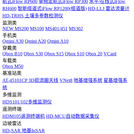
航式iFlow RP600
单频走航式iFlow RP300
水平/在线式iFlow
RH600
智能缆道式iFlow RP1200(缆道版)
HD-LLJ 雷达流量计
HD-TRHS 土壤多参数检测仪
监测类
NEW
MS200
MS100
MS401/451
MS302
手机类
Qmini A30
Qmini A20
Qmini A10
穿戴类
Qbox B10
Qbox S30
Qbox S15
Qbox S10
Qbox 20
VCard
车载类
Qbox M50
基准站类
AT-45101CP 3D扼流圈天线
VNet8
地基增强系统
星基增强系
统
多维监测
HDS101/102多维监测仪
遥测终端
HDM105遥测终端机
HD-MCU自动数据采集仪
边坡雷达
HD-SAR 地基InSAR