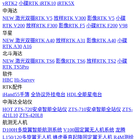
vRTK2
小碟RTK iRTK10
iRTK5X
中海达
NEW
激光双摄RTK V5
放样RTK V300
影像RTK V5
小碟
RTK V200
放样RTK F300
影像RTK F5
小碟RTK F200
V98
华星
NEW
激光双摄RTK A40
放样RTK A31
影像RTK A40
小碟
RTK A30
A16
北斗海达
NEW
激光双摄RTK TS6
影像RTK TS6
放样RTK TS2
小碟
RTK TS5Pro
软件
HBC
Hi-Survey
RTK配件
iHand55手簿
全协议外挂电台
HDL全能星电台
中海达全站仪
HOT
ZTS-720安卓智能全站仪
ZTS-710安卓智能全站仪
ZTS-
421L10
ZTS-420L8
航测无人机
D100H多旋翼智能航测系统
V100固定翼无人机系统
龙腾
L150/120多旋翼无人机
蜂虎垂直起降固定翼无人机
R4M测绘