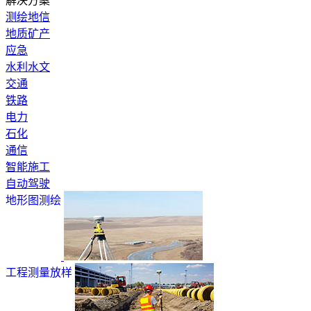
解决方案
测绘地信
地质矿产
应急
水利水文
交通
铁路
电力
石化
通信
智能施工
自动驾驶
地形图测绘
工程测量放样