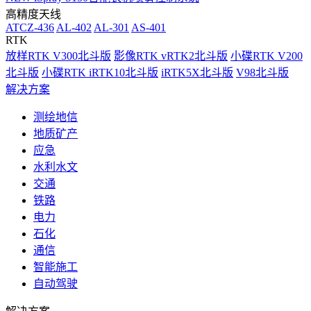
高精度天线
ATCZ-436
AL-402
AL-301
AS-401
RTK
放样RTK V300北斗版
影像RTK vRTK2北斗版
小碟RTK V200
北斗版
小碟RTK iRTK10北斗版
iRTK5X北斗版
V98北斗版
解决方案
测绘地信
地质矿产
应急
水利水文
交通
铁路
电力
石化
通信
智能施工
自动驾驶