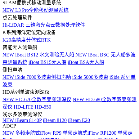
SLAM便携式移动测量系统
NEW
L3 Pro全能移动测量系统
点云处理软件
Hi-LiDAR 三维激光点云数据处理软件
K系列海洋定位定向设备
K20高精度分体式RTK
智能无人测量船
NEW
iBoat BS12 水文测验无人船
NEW
iBoat BSC 无人船多波
束测量系统
iBoat BS15无人船
iBoat BSA无人船
侧扫声呐
NEW
iSide 7000多波束侧扫声呐
iSide 5000多波束
iSide 系列单
波束
HD系列单波束测深仪
NEW
HD-670全数字变频测深仪
NEW
HD-680全数字双变频测
深仪
HD-LITE
HD-550
浅水多波束测深仪
NEW
iBeam 8140P
iBeam 8120
iBeam E20
ADCP
NEW
多频走航式iFlow RP9
单频走航式iFlow RP1200
单频走