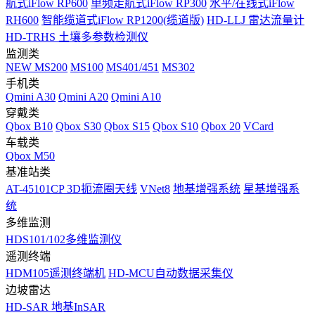
航式iFlow RP600
单频走航式iFlow RP300
水平/在线式iFlow
RH600
智能缆道式iFlow RP1200(缆道版)
HD-LLJ 雷达流量计
HD-TRHS 土壤多参数检测仪
监测类
NEW
MS200
MS100
MS401/451
MS302
手机类
Qmini A30
Qmini A20
Qmini A10
穿戴类
Qbox B10
Qbox S30
Qbox S15
Qbox S10
Qbox 20
VCard
车载类
Qbox M50
基准站类
AT-45101CP 3D扼流圈天线
VNet8
地基增强系统
星基增强系
统
多维监测
HDS101/102多维监测仪
遥测终端
HDM105遥测终端机
HD-MCU自动数据采集仪
边坡雷达
HD-SAR 地基InSAR