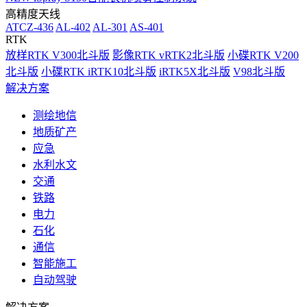
高精度天线
ATCZ-436
AL-402
AL-301
AS-401
RTK
放样RTK V300北斗版
影像RTK vRTK2北斗版
小碟RTK V200
北斗版
小碟RTK iRTK10北斗版
iRTK5X北斗版
V98北斗版
解决方案
测绘地信
地质矿产
应急
水利水文
交通
铁路
电力
石化
通信
智能施工
自动驾驶