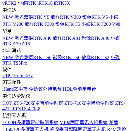
vRTK2
小碟RTK iRTK10
iRTK5X
中海达
NEW
激光双摄RTK V5
放样RTK V300
影像RTK V5
小碟
RTK V200
放样RTK F300
影像RTK F5
小碟RTK F200
V98
华星
NEW
激光双摄RTK A40
放样RTK A31
影像RTK A40
小碟
RTK A30
A16
北斗海达
NEW
激光双摄RTK TS6
影像RTK TS6
放样RTK TS2
小碟
RTK TS5Pro
软件
HBC
Hi-Survey
RTK配件
iHand55手簿
全协议外挂电台
HDL全能星电台
中海达全站仪
HOT
ZTS-720安卓智能全站仪
ZTS-710安卓智能全站仪
ZTS-
421L10
ZTS-420L8
航测无人机
D100H多旋翼智能航测系统
V100固定翼无人机系统
龙腾
L150/120多旋翼无人机
蜂虎垂直起降固定翼无人机
R4M测绘