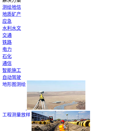
解决方案
测绘地信
地质矿产
应急
水利水文
交通
铁路
电力
石化
通信
智能施工
自动驾驶
地形图测绘
工程测量放样