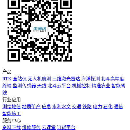
产品
RTK
全站仪
无人机航测
三维激光雷达
海洋探测
北斗高精度
终端
监测传感器
天线
北斗云平台
机械控制
精准农业
智能驾
驶
行业应用
测绘地信
地质矿产
应急
水利水文
交通
铁路
电力
石化
通信
智能施工
服务中心
资料下载
维修服务
云课堂
订货平台