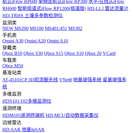
航式iFlow RP600
单频走航式iFlow RP300
水平/在线式iFlow
RH600
智能缆道式iFlow RP1200(缆道版)
HD-LLJ 雷达流量计
HD-TRHS 土壤多参数检测仪
监测类
NEW
MS200
MS100
MS401/451
MS302
手机类
Qmini A30
Qmini A20
Qmini A10
穿戴类
Qbox B10
Qbox S30
Qbox S15
Qbox S10
Qbox 20
VCard
车载类
Qbox M50
基准站类
AT-45101CP 3D扼流圈天线
VNet8
地基增强系统
星基增强系
统
多维监测
HDS101/102多维监测仪
遥测终端
HDM105遥测终端机
HD-MCU自动数据采集仪
边坡雷达
HD-SAR 地基InSAR