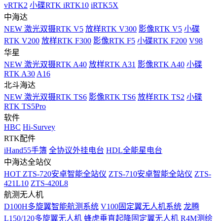
vRTK2
小碟RTK iRTK10
iRTK5X
中海达
NEW
激光双摄RTK V5
放样RTK V300
影像RTK V5
小碟
RTK V200
放样RTK F300
影像RTK F5
小碟RTK F200
V98
华星
NEW
激光双摄RTK A40
放样RTK A31
影像RTK A40
小碟
RTK A30
A16
北斗海达
NEW
激光双摄RTK TS6
影像RTK TS6
放样RTK TS2
小碟
RTK TS5Pro
软件
HBC
Hi-Survey
RTK配件
iHand55手簿
全协议外挂电台
HDL全能星电台
中海达全站仪
HOT
ZTS-720安卓智能全站仪
ZTS-710安卓智能全站仪
ZTS-
421L10
ZTS-420L8
航测无人机
D100H多旋翼智能航测系统
V100固定翼无人机系统
龙腾
L150/120多旋翼无人机
蜂虎垂直起降固定翼无人机
R4M测绘