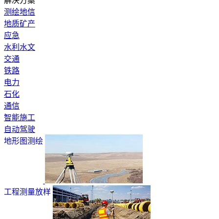
解决方案
测绘地信
地质矿产
应急
水利水文
交通
铁路
电力
石化
通信
智能施工
自动驾驶
地形图测绘
工程测量放样