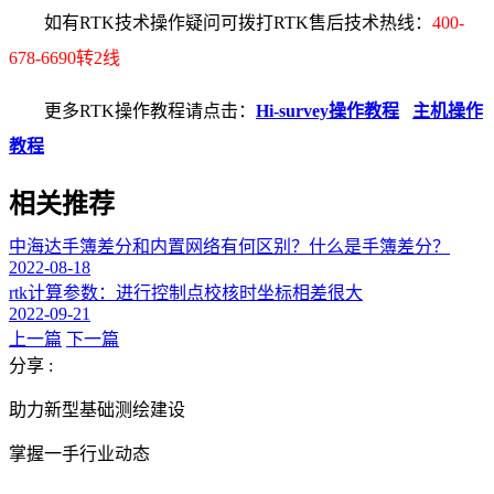
如有RTK技术操作疑问可拨打RTK售后技术热线：
400-
678-6690转2线
更多RTK操作教程请点击：
Hi-survey操作教程
主机操作
教程
相关推荐
中海达手簿差分和内置网络有何区别？什么是手簿差分？
2022-08-18
rtk计算参数：进行控制点校核时坐标相差很大
2022-09-21
上一篇
下一篇
分享 :
助力新型基础测绘建设
掌握一手行业动态