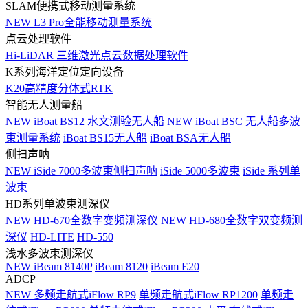
SLAM便携式移动测量系统
NEW
L3 Pro全能移动测量系统
点云处理软件
Hi-LiDAR 三维激光点云数据处理软件
K系列海洋定位定向设备
K20高精度分体式RTK
智能无人测量船
NEW
iBoat BS12 水文测验无人船
NEW
iBoat BSC 无人船多波
束测量系统
iBoat BS15无人船
iBoat BSA无人船
侧扫声呐
NEW
iSide 7000多波束侧扫声呐
iSide 5000多波束
iSide 系列单
波束
HD系列单波束测深仪
NEW
HD-670全数字变频测深仪
NEW
HD-680全数字双变频测
深仪
HD-LITE
HD-550
浅水多波束测深仪
NEW
iBeam 8140P
iBeam 8120
iBeam E20
ADCP
NEW
多频走航式iFlow RP9
单频走航式iFlow RP1200
单频走