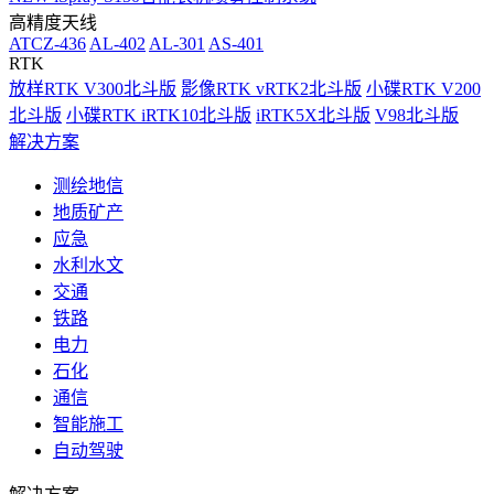
高精度天线
ATCZ-436
AL-402
AL-301
AS-401
RTK
放样RTK V300北斗版
影像RTK vRTK2北斗版
小碟RTK V200
北斗版
小碟RTK iRTK10北斗版
iRTK5X北斗版
V98北斗版
解决方案
测绘地信
地质矿产
应急
水利水文
交通
铁路
电力
石化
通信
智能施工
自动驾驶