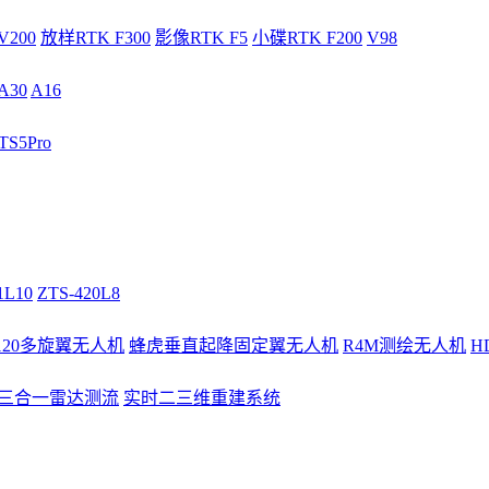
V200
放样RTK F300
影像RTK F5
小碟RTK F200
V98
A30
A16
S5Pro
1L10
ZTS-420L8
/120多旋翼无人机
蜂虎垂直起降固定翼无人机
R4M测绘无人机
H
3三合一雷达测流
实时二三维重建系统