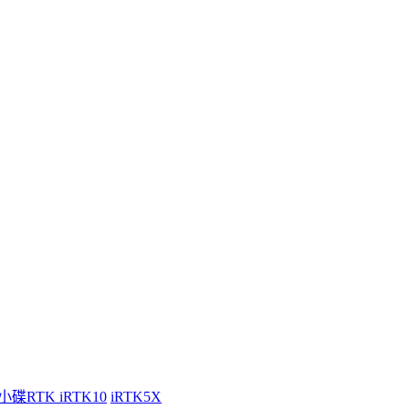
小碟RTK iRTK10
iRTK5X