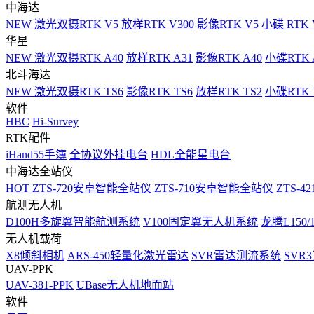
中海达
NEW
激光双摄RTK V5
放样RTK V300
影像RTK V5
小碟 RTK 
华星
NEW
激光双摄RTK A40
放样RTK A31
影像RTK A40
小碟RTK 
北斗海达
NEW
激光双摄RTK TS6
影像RTK TS6
放样RTK TS2
小碟RTK T
软件
HBC
Hi-Survey
RTK配件
iHand55手簿
全协议外挂电台
HDL全能星电台
中海达全站仪
HOT
ZTS-720安卓智能全站仪
ZTS-710安卓智能全站仪
ZTS-42
航测无人机
D100H多旋翼智能航测系统
V100固定翼无人机系统
龙腾L150
无人机载荷
X8倾斜相机
ARS-450轻量化激光雷达
SVR雷达测流系统
SVR
UAV-PPK
UAV-381-PPK
UBase无人机地面站
软件