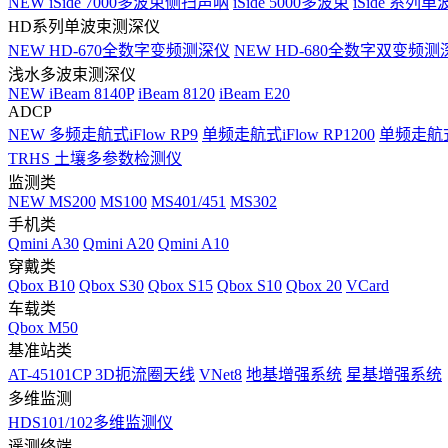
NEW
iSide 7000多波束侧扫声呐
iSide 5000多波束
iSide 系列单
HD系列单波束测深仪
NEW
HD-670全数字变频测深仪
NEW
HD-680全数字双变频测
浅水多波束测深仪
NEW
iBeam 8140P
iBeam 8120
iBeam E20
ADCP
NEW
多频走航式iFlow RP9
单频走航式iFlow RP1200
单频走航式i
TRHS 土壤多参数检测仪
监测类
NEW
MS200
MS100
MS401/451
MS302
手机类
Qmini A30
Qmini A20
Qmini A10
穿戴类
Qbox B10
Qbox S30
Qbox S15
Qbox S10
Qbox 20
VCard
车载类
Qbox M50
基准站类
AT-45101CP 3D扼流圈天线
VNet8
地基增强系统
星基增强系统
多维监测
HDS101/102多维监测仪
遥测终端