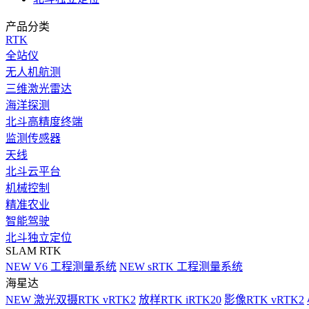
产品分类
RTK
全站仪
无人机航测
三维激光雷达
海洋探测
北斗高精度终端
监测传感器
天线
北斗云平台
机械控制
精准农业
智能驾驶
北斗独立定位
SLAM RTK
NEW
V6 工程测量系统
NEW
sRTK 工程测量系统
海星达
NEW
激光双摄RTK vRTK2
放样RTK iRTK20
影像RTK vRTK2