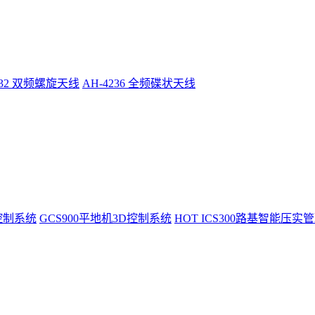
232 双频螺旋天线
AH-4236 全频碟状天线
控制系统
GCS900平地机3D控制系统
HOT
ICS300路基智能压实