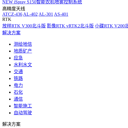
NEW
iSpray S150智能农机喷雾控制系统
高精度天线
ATCZ-436
AL-402
AL-301
AS-401
RTK
放样RTK V300北斗版
影像RTK vRTK2北斗版
小碟RTK V20
解决方案
测绘地信
地质矿产
应急
水利水文
交通
铁路
电力
石化
通信
智能施工
自动驾驶
解决方案