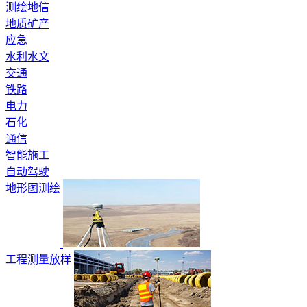
测绘地信
地质矿产
应急
水利水文
交通
铁路
电力
石化
通信
智能施工
自动驾驶
地形图测绘
工程测量放样