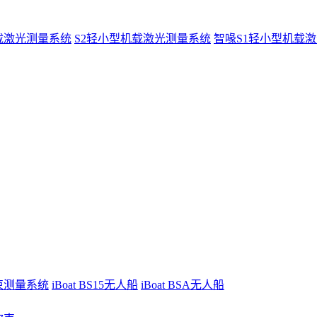
载激光测量系统
S2轻小型机载激光测量系统
智喙S1轻小型机载
波束测量系统
iBoat BS15无人船
iBoat BSA无人船