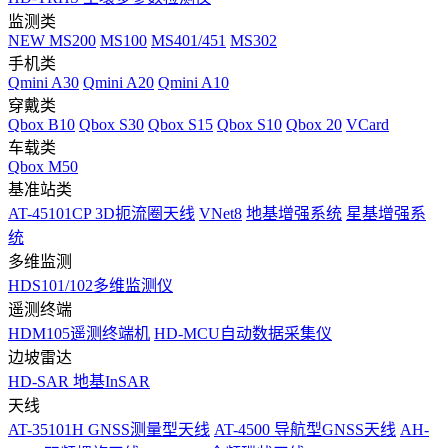
监测类
NEW
MS200
MS100
MS401/451
MS302
手机类
Qmini A30
Qmini A20
Qmini A10
穿戴类
Qbox B10
Qbox S30
Qbox S15
Qbox S10
Qbox 20
VCard
车载类
Qbox M50
基准站类
AT-45101CP 3D扼流圈天线
VNet8
地基增强系统
星基增强系
统
多维监测
HDS101/102多维监测仪
遥测终端
HDM105遥测终端机
HD-MCU自动数据采集仪
边坡雷达
HD-SAR 地基InSAR
天线
AT-35101H GNSS测量型天线
AT-4500 导航型GNSS天线
AH-