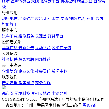
终端
监测传感器
天线
北斗云平台
机械控制
精准农业
智能驾
驶
行业应用
测绘地信
地质矿产
应急
水利水文
交通
铁路
电力
石化
通信
智能施工
服务中心
资料下载
维修服务
云课堂
订货平台
投资者关系
基本信息
最新公告
互动平台
公平在身边
人才招聘
社会招聘
校园招聘
内部推荐
关于中海达
企业简介
企业文化
社会责任
新闻中心
联系我们
产品咨询
销售网点
商务合作
都市圈
灵境科技
贵州天地通
中铭勘测
COPYRIGHT © 2026 广州中海达卫星导航技术股份有限公司
丨办公地址：广州市番禺区南村镇鸿创二街6号.
粤ICP备