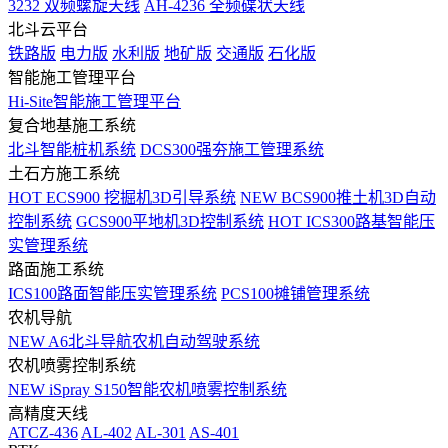
3232 双频螺旋天线
AH-4236 全频碟状天线
北斗云平台
铁路版
电力版
水利版
地矿版
交通版
石化版
智能施工管理平台
Hi-Site智能施工管理平台
复合地基施工系统
北斗智能桩机系统
DCS300强夯施工管理系统
土石方施工系统
HOT
ECS900 挖掘机3D引导系统
NEW
BCS900推土机3D自动
控制系统
GCS900平地机3D控制系统
HOT
ICS300路基智能压
实管理系统
路面施工系统
ICS100路面智能压实管理系统
PCS100摊铺管理系统
农机导航
NEW
A6北斗导航农机自动驾驶系统
农机喷雾控制系统
NEW
iSpray S150智能农机喷雾控制系统
高精度天线
ATCZ-436
AL-402
AL-301
AS-401