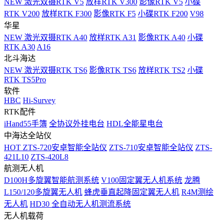
NEW
激光双摄RTK V5
放样RTK V300
影像RTK V5
小碟
RTK V200
放样RTK F300
影像RTK F5
小碟RTK F200
V98
华星
NEW
激光双摄RTK A40
放样RTK A31
影像RTK A40
小碟
RTK A30
A16
北斗海达
NEW
激光双摄RTK TS6
影像RTK TS6
放样RTK TS2
小碟
RTK TS5Pro
软件
HBC
Hi-Survey
RTK配件
iHand55手簿
全协议外挂电台
HDL全能星电台
中海达全站仪
HOT
ZTS-720安卓智能全站仪
ZTS-710安卓智能全站仪
ZTS-
421L10
ZTS-420L8
航测无人机
D100H多旋翼智能航测系统
V100固定翼无人机系统
龙腾
L150/120多旋翼无人机
蜂虎垂直起降固定翼无人机
R4M测绘
无人机
HD30 全自动无人机测流系统
无人机载荷