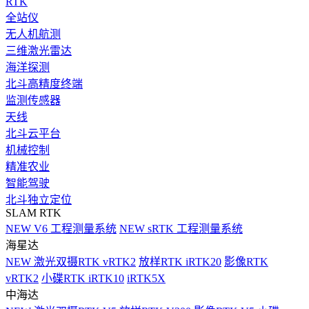
RTK
全站仪
无人机航测
三维激光雷达
海洋探测
北斗高精度终端
监测传感器
天线
北斗云平台
机械控制
精准农业
智能驾驶
北斗独立定位
SLAM RTK
NEW
V6 工程测量系统
NEW
sRTK 工程测量系统
海星达
NEW
激光双摄RTK vRTK2
放样RTK iRTK20
影像RTK
vRTK2
小碟RTK iRTK10
iRTK5X
中海达