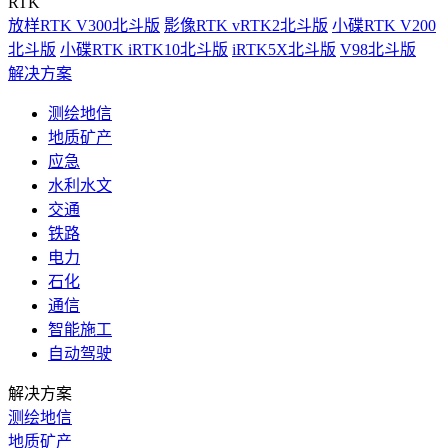
RTK
放样RTK V300北斗版
影像RTK vRTK2北斗版
小碟RTK V200
北斗版
小碟RTK iRTK10北斗版
iRTK5X北斗版
V98北斗版
解决方案
测绘地信
地质矿产
应急
水利水文
交通
铁路
电力
石化
通信
智能施工
自动驾驶
解决方案
测绘地信
地质矿产