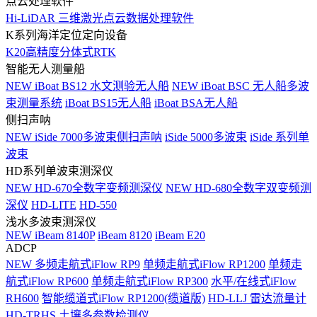
点云处理软件
Hi-LiDAR 三维激光点云数据处理软件
K系列海洋定位定向设备
K20高精度分体式RTK
智能无人测量船
NEW
iBoat BS12 水文测验无人船
NEW
iBoat BSC 无人船多波
束测量系统
iBoat BS15无人船
iBoat BSA无人船
侧扫声呐
NEW
iSide 7000多波束侧扫声呐
iSide 5000多波束
iSide 系列单
波束
HD系列单波束测深仪
NEW
HD-670全数字变频测深仪
NEW
HD-680全数字双变频测
深仪
HD-LITE
HD-550
浅水多波束测深仪
NEW
iBeam 8140P
iBeam 8120
iBeam E20
ADCP
NEW
多频走航式iFlow RP9
单频走航式iFlow RP1200
单频走
航式iFlow RP600
单频走航式iFlow RP300
水平/在线式iFlow
RH600
智能缆道式iFlow RP1200(缆道版)
HD-LLJ 雷达流量计
HD-TRHS 土壤多参数检测仪