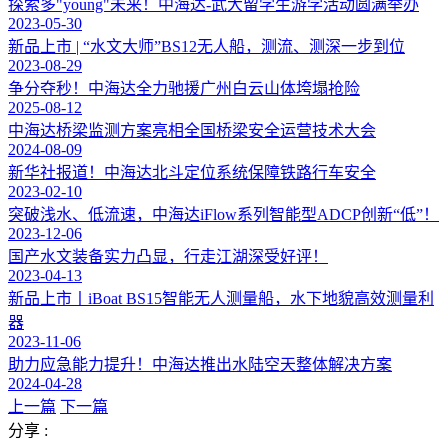
探索多"young"未来！中海达-武大留学生游学活动圆满举办
2023-05-30
新品上市 | “水文大师”BS12无人船，测流、测深一步到位
2023-08-29
争分夺秒！中海达全力驰援广州白云山体垮塌抢险
2025-08-12
中海达桥梁监测方案亮相全国桥梁安全运营技术大会
2024-08-09
新华社报道！中海达北斗定位系统保障铁路行车安全
2023-02-10
突破浅水、低流速，中海达iFlow系列智能型ADCP创新“低”！
2023-12-06
国产水文装备实力凸显，行走江湖深受好评！
2023-04-13
新品上市丨iBoat BS15智能无人测量船，水下地貌高效测量利
器
2023-11-06
助力应急能力提升！中海达推出水陆空天整体解决方案
2024-04-28
上一篇
下一篇
分享 :