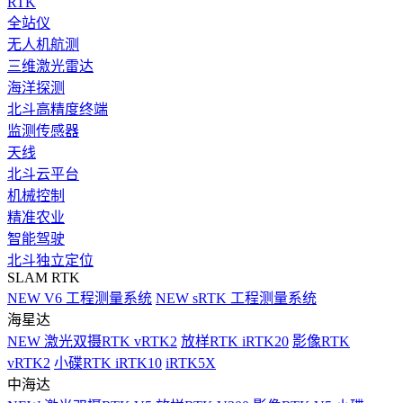
RTK
全站仪
无人机航测
三维激光雷达
海洋探测
北斗高精度终端
监测传感器
天线
北斗云平台
机械控制
精准农业
智能驾驶
北斗独立定位
SLAM RTK
NEW
V6 工程测量系统
NEW
sRTK 工程测量系统
海星达
NEW
激光双摄RTK vRTK2
放样RTK iRTK20
影像RTK
vRTK2
小碟RTK iRTK10
iRTK5X
中海达