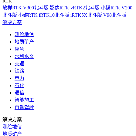
RTK
放样RTK V300北斗版
影像RTK vRTK2北斗版
小碟RTK V200
北斗版
小碟RTK iRTK10北斗版
iRTK5X北斗版
V98北斗版
解决方案
测绘地信
地质矿产
应急
水利水文
交通
铁路
电力
石化
通信
智能施工
自动驾驶
解决方案
测绘地信
地质矿产