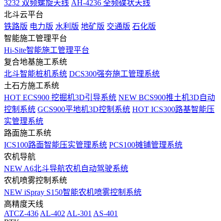
3232 双频螺旋天线
AH-4236 全频碟状天线
北斗云平台
铁路版
电力版
水利版
地矿版
交通版
石化版
智能施工管理平台
Hi-Site智能施工管理平台
复合地基施工系统
北斗智能桩机系统
DCS300强夯施工管理系统
土石方施工系统
HOT
ECS900 挖掘机3D引导系统
NEW
BCS900推土机3D自动
控制系统
GCS900平地机3D控制系统
HOT
ICS300路基智能压
实管理系统
路面施工系统
ICS100路面智能压实管理系统
PCS100摊铺管理系统
农机导航
NEW
A6北斗导航农机自动驾驶系统
农机喷雾控制系统
NEW
iSpray S150智能农机喷雾控制系统
高精度天线
ATCZ-436
AL-402
AL-301
AS-401