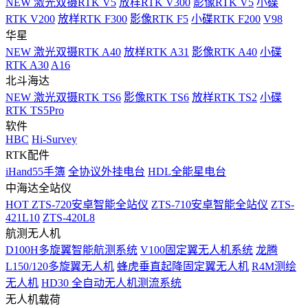
NEW
激光双摄RTK V5
放样RTK V300
影像RTK V5
小碟
RTK V200
放样RTK F300
影像RTK F5
小碟RTK F200
V98
华星
NEW
激光双摄RTK A40
放样RTK A31
影像RTK A40
小碟
RTK A30
A16
北斗海达
NEW
激光双摄RTK TS6
影像RTK TS6
放样RTK TS2
小碟
RTK TS5Pro
软件
HBC
Hi-Survey
RTK配件
iHand55手簿
全协议外挂电台
HDL全能星电台
中海达全站仪
HOT
ZTS-720安卓智能全站仪
ZTS-710安卓智能全站仪
ZTS-
421L10
ZTS-420L8
航测无人机
D100H多旋翼智能航测系统
V100固定翼无人机系统
龙腾
L150/120多旋翼无人机
蜂虎垂直起降固定翼无人机
R4M测绘
无人机
HD30 全自动无人机测流系统
无人机载荷