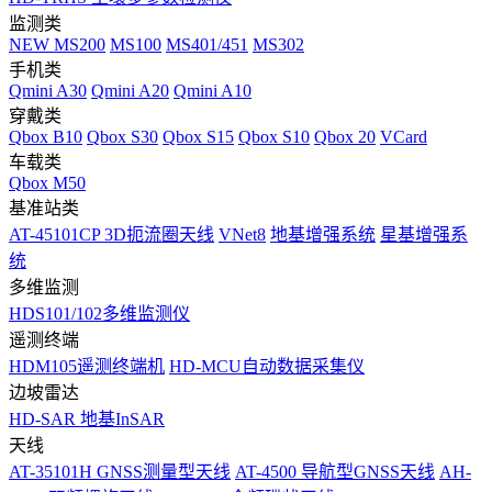
监测类
NEW
MS200
MS100
MS401/451
MS302
手机类
Qmini A30
Qmini A20
Qmini A10
穿戴类
Qbox B10
Qbox S30
Qbox S15
Qbox S10
Qbox 20
VCard
车载类
Qbox M50
基准站类
AT-45101CP 3D扼流圈天线
VNet8
地基增强系统
星基增强系
统
多维监测
HDS101/102多维监测仪
遥测终端
HDM105遥测终端机
HD-MCU自动数据采集仪
边坡雷达
HD-SAR 地基InSAR
天线
AT-35101H GNSS测量型天线
AT-4500 导航型GNSS天线
AH-