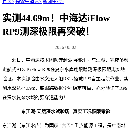
首页
>
探索中海达
>
新闻中心
>
实测44.69m！中海达iFlow
RP9测深极限再突破！
2026-06-02
近日，中海达技术团队奔赴湖南郴州・东江湖，完成多频
走
航式
ADCP iFlow RP9
在复杂水库底跟踪测深极限距离实地
验证。本次测验由水文无人船
BS12
搭载
RP9
自主走航作业，实
测水深达
44.69m
，底跟踪数据全程稳定可靠，充分验证了
RP9
在深水复杂水域的强穿透能力！
东江湖·天然深水试验场 | 真实工况极限考验
东江湖（东江水库）为国家 “六五” 重点能源工程，是中南地