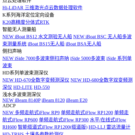
点云处理软件
Hi-LiDAR 三维激光点云数据处理软件
K系列海洋定位定向设备
K20高精度分体式RTK
智能无人测量船
NEW
iBoat BS12 水文测验无人船
NEW
iBoat BSC 无人船多波
束测量系统
iBoat BS15无人船
iBoat BSA无人船
侧扫声呐
NEW
iSide 7000多波束侧扫声呐
iSide 5000多波束
iSide 系列单
波束
HD系列单波束测深仪
NEW
HD-670全数字变频测深仪
NEW
HD-680全数字双变频测
深仪
HD-LITE
HD-550
浅水多波束测深仪
NEW
iBeam 8140P
iBeam 8120
iBeam E20
ADCP
NEW
多频走航式iFlow RP9
单频走航式iFlow RP1200
单频走
航式iFlow RP600
单频走航式iFlow RP300
水平/在线式iFlow
RH600
智能缆道式iFlow RP1200(缆道版)
HD-LLJ 雷达流量计
HD-TRHS 土壤多参数检测仪