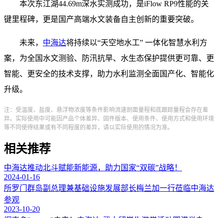
本次东江湖44.69m深水实测成功，是iFlow RP9性能的关
键里程碑，更是国产高端水文装备自主创新的重要突破。
未来，
中海达
将持续以“天空地水工” 一体化智慧水利方
案，为全国水文测验、防汛抗旱、水生态保护提供更可靠、更
智能、更安全的技术支撑，助力水利监测全面国产化、智能化
升级。
注：受温度、盐度、悬浮物浓度等条件影响流速剖面量程和底跟踪量程会存在差
异。实际使用中可能因产品个体差异、固件版本、使用条件、使用方式和使用环境
等不同使得结果或有不同程度的差异，请以实际使用的情况为准。
相关推荐
中海达推动北斗赋能新能源，助力国家“双碳”战略！
2024-01-16
所罗门群岛副总理兼基础设施发展部长梅兰加一行莅临中海达
参观
2023-10-20