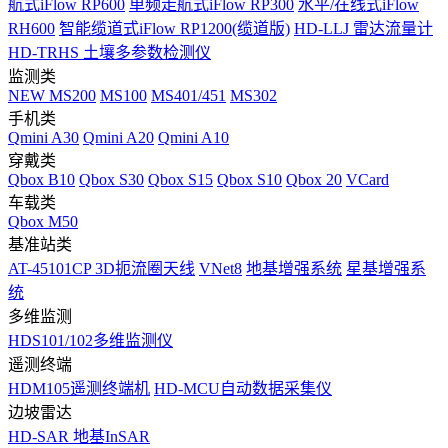
航式iFlow RP600
单频走航式iFlow RP300
水平/在线式iFlow
RH600
智能缆道式iFlow RP1200(缆道版)
HD-LLJ 雷达流量计
HD-TRHS 土壤多参数检测仪
监测类
NEW
MS200
MS100
MS401/451
MS302
手机类
Qmini A30
Qmini A20
Qmini A10
穿戴类
Qbox B10
Qbox S30
Qbox S15
Qbox S10
Qbox 20
VCard
车载类
Qbox M50
基准站类
AT-45101CP 3D扼流圈天线
VNet8
地基增强系统
星基增强系
统
多维监测
HDS101/102多维监测仪
遥测终端
HDM105遥测终端机
HD-MCU自动数据采集仪
边坡雷达
HD-SAR 地基InSAR