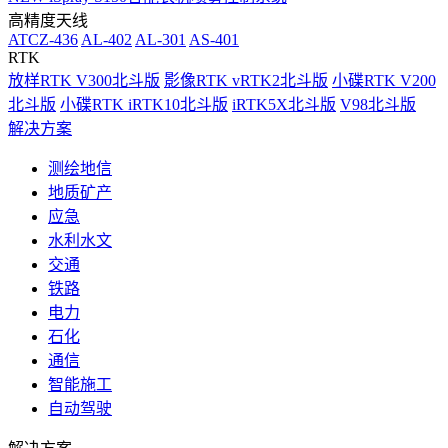
高精度天线
ATCZ-436
AL-402
AL-301
AS-401
RTK
放样RTK V300北斗版
影像RTK vRTK2北斗版
小碟RTK V200
北斗版
小碟RTK iRTK10北斗版
iRTK5X北斗版
V98北斗版
解决方案
测绘地信
地质矿产
应急
水利水文
交通
铁路
电力
石化
通信
智能施工
自动驾驶