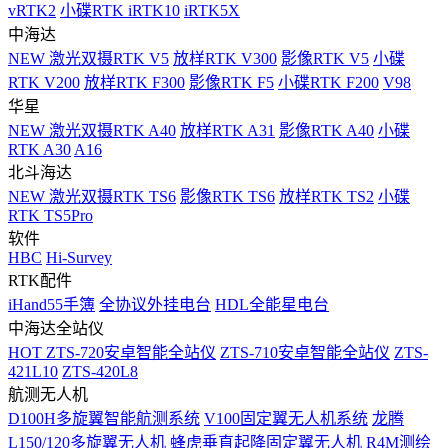
vRTK2
小碟RTK iRTK10
iRTK5X
中海达
NEW
激光双摄RTK V5
放样RTK V300
影像RTK V5
小碟
RTK V200
放样RTK F300
影像RTK F5
小碟RTK F200
V98
华星
NEW
激光双摄RTK A40
放样RTK A31
影像RTK A40
小碟
RTK A30
A16
北斗海达
NEW
激光双摄RTK TS6
影像RTK TS6
放样RTK TS2
小碟
RTK TS5Pro
软件
HBC
Hi-Survey
RTK配件
iHand55手簿
全协议外挂电台
HDL全能星电台
中海达全站仪
HOT
ZTS-720安卓智能全站仪
ZTS-710安卓智能全站仪
ZTS-
421L10
ZTS-420L8
航测无人机
D100H多旋翼智能航测系统
V100固定翼无人机系统
龙腾
L150/120多旋翼无人机
蜂虎垂直起降固定翼无人机
R4M测绘