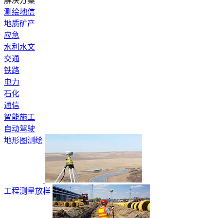
解决方案
测绘地信
地质矿产
应急
水利水文
交通
铁路
电力
石化
通信
智能施工
自动驾驶
地形图测绘
工程测量放样