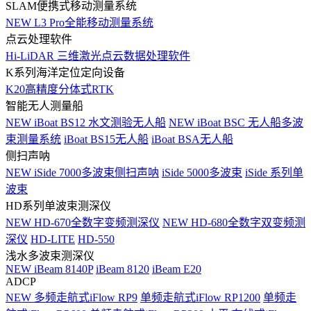
SLAM便携式移动测量系统
NEW
L3 Pro全能移动测量系统
点云处理软件
Hi-LiDAR 三维激光点云数据处理软件
K系列海洋定位定向设备
K20高精度分体式RTK
智能无人测量船
NEW
iBoat BS12 水文测验无人船
NEW
iBoat BSC 无人船多波
束测量系统
iBoat BS15无人船
iBoat BSA无人船
侧扫声呐
NEW
iSide 7000多波束侧扫声呐
iSide 5000多波束
iSide 系列单
波束
HD系列单波束测深仪
NEW
HD-670全数字变频测深仪
NEW
HD-680全数字双变频测
深仪
HD-LITE
HD-550
浅水多波束测深仪
NEW
iBeam 8140P
iBeam 8120
iBeam E20
ADCP
NEW
多频走航式iFlow RP9
单频走航式iFlow RP1200
单频走