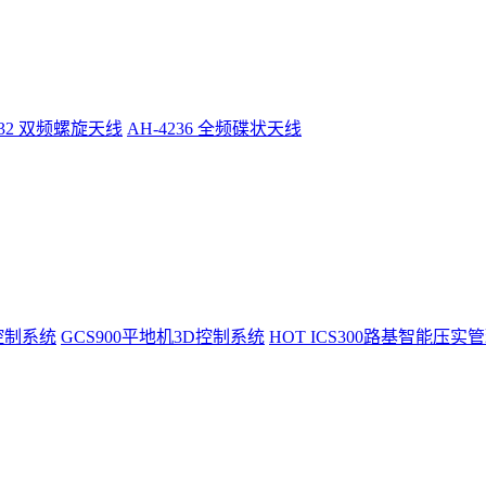
232 双频螺旋天线
AH-4236 全频碟状天线
控制系统
GCS900平地机3D控制系统
HOT
ICS300路基智能压实