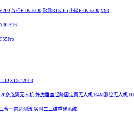
V200
放样RTK F300
影像RTK F5
小碟RTK F200
V98
A30
A16
S5Pro
1L10
ZTS-420L8
/120多旋翼无人机
蜂虎垂直起降固定翼无人机
R4M测绘无人机
H
3三合一雷达测流
实时二三维重建系统