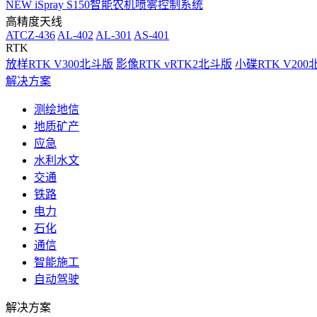
NEW
iSpray S150智能农机喷雾控制系统
高精度天线
ATCZ-436
AL-402
AL-301
AS-401
RTK
放样RTK V300北斗版
影像RTK vRTK2北斗版
小碟RTK V20
解决方案
测绘地信
地质矿产
应急
水利水文
交通
铁路
电力
石化
通信
智能施工
自动驾驶
解决方案