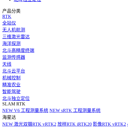
产品分类
RTK
全站仪
无人机航测
三维激光雷达
海洋探测
北斗高精度终端
监测传感器
天线
北斗云平台
机械控制
精准农业
智能驾驶
北斗独立定位
SLAM RTK
NEW
V6 工程测量系统
NEW
sRTK 工程测量系统
海星达
NEW
激光双摄RTK vRTK2
放样RTK iRTK20
影像RTK vRTK2