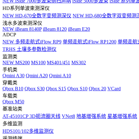
NEW
iSide 7000多波束侧扫声呐
iSide 5000多波束
iSide 系列单
HD系列单波束测深仪
NEW
HD-670全数字变频测深仪
NEW
HD-680全数字双变频测
浅水多波束测深仪
NEW
iBeam 8140P
iBeam 8120
iBeam E20
ADCP
NEW
多频走航式iFlow RP9
单频走航式iFlow RP1200
单频走航式i
TRHS 土壤多参数检测仪
监测类
NEW
MS200
MS100
MS401/451
MS302
手机类
Qmini A30
Qmini A20
Qmini A10
穿戴类
Qbox B10
Qbox S30
Qbox S15
Qbox S10
Qbox 20
VCard
车载类
Qbox M50
基准站类
AT-45101CP 3D扼流圈天线
VNet8
地基增强系统
星基增强系统
多维监测
HDS101/102多维监测仪
遥测终端