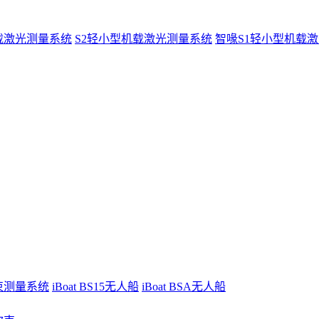
载激光测量系统
S2轻小型机载激光测量系统
智喙S1轻小型机载
波束测量系统
iBoat BS15无人船
iBoat BSA无人船