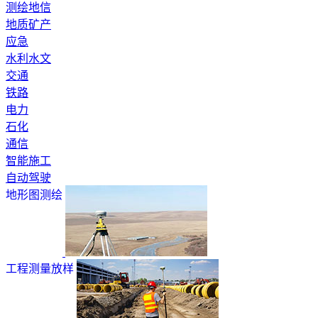
测绘地信
地质矿产
应急
水利水文
交通
铁路
电力
石化
通信
智能施工
自动驾驶
地形图测绘
工程测量放样