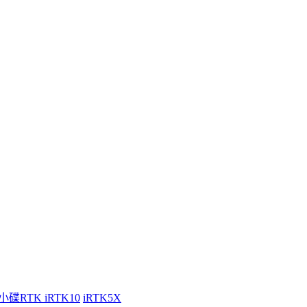
小碟RTK iRTK10
iRTK5X