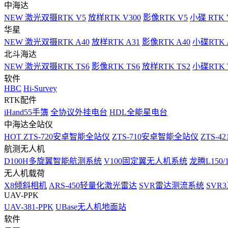
中海达
NEW
激光双摄RTK V5
放样RTK V300
影像RTK V5
小碟 RTK 
华星
NEW
激光双摄RTK A40
放样RTK A31
影像RTK A40
小碟RTK 
北斗海达
NEW
激光双摄RTK TS6
影像RTK TS6
放样RTK TS2
小碟RTK T
软件
HBC
Hi-Survey
RTK配件
iHand55手簿
全协议外挂电台
HDL全能星电台
中海达全站仪
HOT
ZTS-720安卓智能全站仪
ZTS-710安卓智能全站仪
ZTS-42
航测无人机
D100H多旋翼智能航测系统
V100固定翼无人机系统
龙腾L150
无人机载荷
X8倾斜相机
ARS-450轻量化激光雷达
SVR雷达测流系统
SVR
UAV-PPK
UAV-381-PPK
UBase无人机地面站
软件