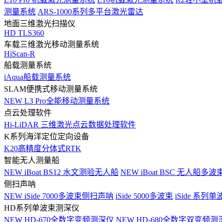
测量系统
ARS-1000系列多平台激光雷达
地面三维激光扫描仪
HD TLS360
车载三维激光移动测量系统
HiScan-R
船载测量系统
iAqua船载测量系统
SLAM便携式移动测量系统
NEW
L3 Pro全能移动测量系统
点云处理软件
Hi-LiDAR 三维激光点云数据处理软件
K系列海洋定位定向设备
K20高精度分体式RTK
智能无人测量船
NEW
iBoat BS12 水文测验无人船
NEW
iBoat BSC 无人船多
侧扫声呐
NEW
iSide 7000多波束侧扫声呐
iSide 5000多波束
iSide 系列单
HD系列单波束测深仪
NEW
HD-670全数字变频测深仪
NEW
HD-680全数字双变频测