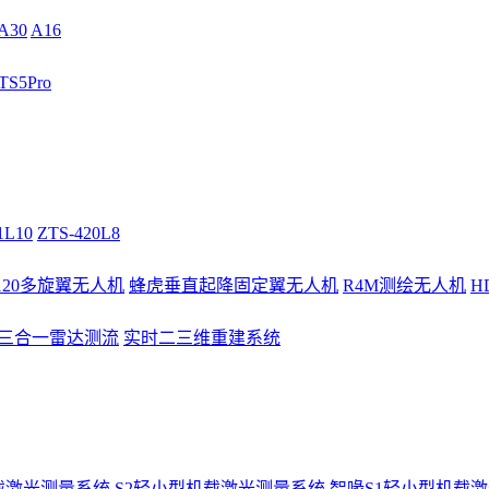
A30
A16
S5Pro
1L10
ZTS-420L8
/120多旋翼无人机
蜂虎垂直起降固定翼无人机
R4M测绘无人机
H
3三合一雷达测流
实时二三维重建系统
载激光测量系统
S2轻小型机载激光测量系统
智喙S1轻小型机载