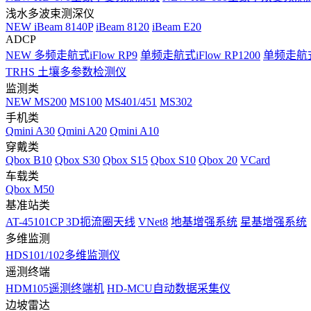
浅水多波束测深仪
NEW
iBeam 8140P
iBeam 8120
iBeam E20
ADCP
NEW
多频走航式iFlow RP9
单频走航式iFlow RP1200
单频走航式i
TRHS 土壤多参数检测仪
监测类
NEW
MS200
MS100
MS401/451
MS302
手机类
Qmini A30
Qmini A20
Qmini A10
穿戴类
Qbox B10
Qbox S30
Qbox S15
Qbox S10
Qbox 20
VCard
车载类
Qbox M50
基准站类
AT-45101CP 3D扼流圈天线
VNet8
地基增强系统
星基增强系统
多维监测
HDS101/102多维监测仪
遥测终端
HDM105遥测终端机
HD-MCU自动数据采集仪
边坡雷达