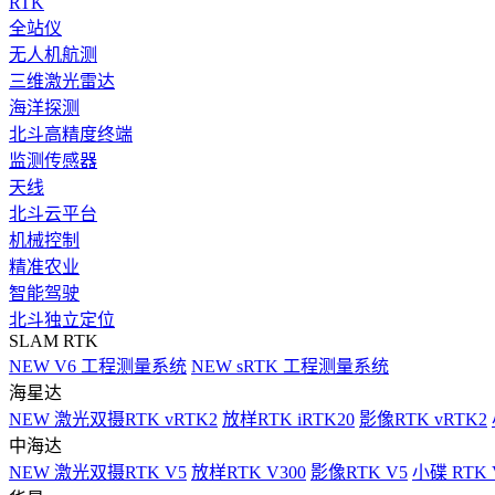
RTK
全站仪
无人机航测
三维激光雷达
海洋探测
北斗高精度终端
监测传感器
天线
北斗云平台
机械控制
精准农业
智能驾驶
北斗独立定位
SLAM RTK
NEW
V6 工程测量系统
NEW
sRTK 工程测量系统
海星达
NEW
激光双摄RTK vRTK2
放样RTK iRTK20
影像RTK vRTK2
中海达
NEW
激光双摄RTK V5
放样RTK V300
影像RTK V5
小碟 RTK 