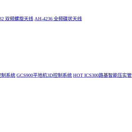
232 双频螺旋天线
AH-4236 全频碟状天线
控制系统
GCS900平地机3D控制系统
HOT
ICS300路基智能压实