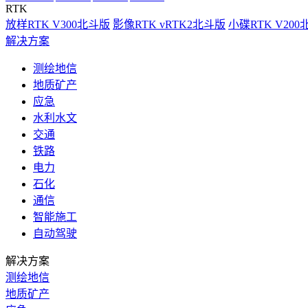
RTK
放样RTK V300北斗版
影像RTK vRTK2北斗版
小碟RTK V20
解决方案
测绘地信
地质矿产
应急
水利水文
交通
铁路
电力
石化
通信
智能施工
自动驾驶
解决方案
测绘地信
地质矿产