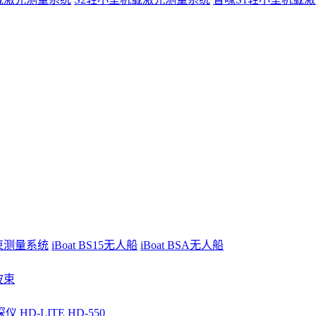
波束测量系统
iBoat BS15无人船
iBoat BSA无人船
波束
深仪
HD-LITE
HD-550