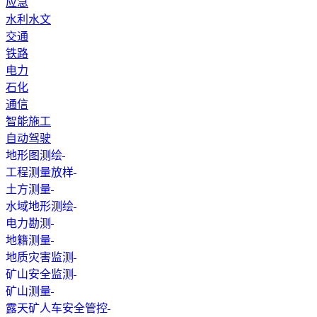
应急
水利水文
交通
铁路
电力
石化
通信
智能施工
自动驾驶
地形图测绘
工程测量放样
土方测量
水域地形测绘
电力勘测
地籍测量
地质灾害监测
矿山安全监测
矿山测量
露天矿人车安全管控