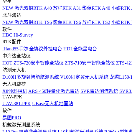
华星
NEW
激光双摄RTK A40
放样RTK A31
影像RTK A40
小碟RTK 
北斗海达
NEW
激光双摄RTK TS6
影像RTK TS6
放样RTK TS2
小碟RTK T
软件
HBC
Hi-Survey
RTK配件
iHand55手簿
全协议外挂电台
HDL全能星电台
中海达全站仪
HOT
ZTS-720安卓智能全站仪
ZTS-710安卓智能全站仪
ZTS-42
航测无人机
D100H多旋翼智能航测系统
V100固定翼无人机系统
龙腾L150
无人机载荷
X8倾斜相机
ARS-450轻量化激光雷达
SVR雷达测流系统
SVR
UAV-PPK
UAV-381-PPK
UBase无人机地面站
软件
易图PRO
机载激光测量系统
L10 Pro 机载激光测量系统
L10机载激光测量系统
R2轻小型机