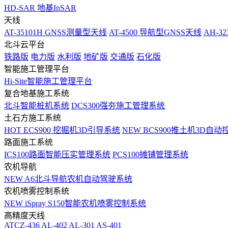
HD-SAR 地基InSAR
天线
AT-35101H GNSS测量型天线
AT-4500 导航型GNSS天线
AH-3
北斗云平台
铁路版
电力版
水利版
地矿版
交通版
石化版
智能施工管理平台
Hi-Site智能施工管理平台
复合地基施工系统
北斗智能桩机系统
DCS300强夯施工管理系统
土石方施工系统
HOT
ECS900 挖掘机3D引导系统
NEW
BCS900推土机3D自动
路面施工系统
ICS100路面智能压实管理系统
PCS100摊铺管理系统
农机导航
NEW
A6北斗导航农机自动驾驶系统
农机喷雾控制系统
NEW
iSpray S150智能农机喷雾控制系统
高精度天线
ATCZ-436
AL-402
AL-301
AS-401