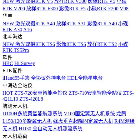
NEW
激光双摄RTK V5
放样RTK V300
影像RTK V5
小碟
RTK V200
放样RTK F300
影像RTK F5
小碟RTK F200
V98
华星
NEW
激光双摄RTK A40
放样RTK A31
影像RTK A40
小碟
RTK A30
A16
北斗海达
NEW
激光双摄RTK TS6
影像RTK TS6
放样RTK TS2
小碟
RTK TS5Pro
软件
HBC
Hi-Survey
RTK配件
iHand55手簿
全协议外挂电台
HDL全能星电台
中海达全站仪
HOT
ZTS-720安卓智能全站仪
ZTS-710安卓智能全站仪
ZTS-
421L10
ZTS-420L8
航测无人机
D100H多旋翼智能航测系统
V100固定翼无人机系统
龙腾
L150/120多旋翼无人机
蜂虎垂直起降固定翼无人机
R4M测绘
无人机
HD30 全自动无人机测流系统
无人机载荷