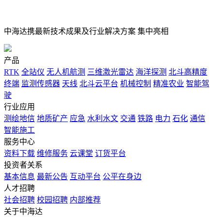
中海达携最新技术成果及行业解决方案 集中亮相
产品
RTK
全站仪
无人机航测
三维激光雷达
海洋探测
北斗高精度
终端
监测传感器
天线
北斗云平台
机械控制
精准农业
智能驾
驶
行业应用
测绘地信
地质矿产
应急
水利水文
交通
铁路
电力
石化
通信
智能施工
服务中心
资料下载
维修服务
云课堂
订货平台
投资者关系
基本信息
最新公告
互动平台
公平在身边
人才招聘
社会招聘
校园招聘
内部推荐
关于中海达