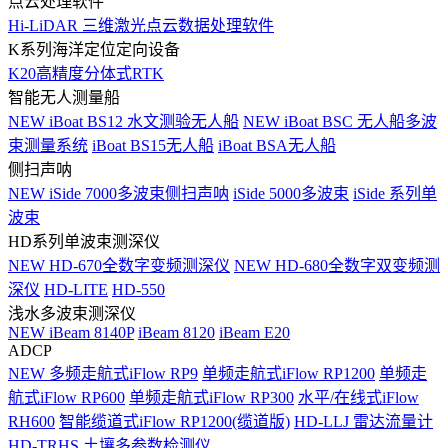
点云处理软件
Hi-LiDAR 三维激光点云数据处理软件
K系列海洋定位定向设备
K20高精度分体式RTK
智能无人测量船
NEW
iBoat BS12 水文测验无人船
NEW
iBoat BSC 无人船多波
束测量系统
iBoat BS15无人船
iBoat BSA无人船
侧扫声呐
NEW
iSide 7000多波束侧扫声呐
iSide 5000多波束
iSide 系列单
波束
HD系列单波束测深仪
NEW
HD-670全数字变频测深仪
NEW
HD-680全数字双变频测
深仪
HD-LITE
HD-550
浅水多波束测深仪
NEW
iBeam 8140P
iBeam 8120
iBeam E20
ADCP
NEW
多频走航式iFlow RP9
单频走航式iFlow RP1200
单频走
航式iFlow RP600
单频走航式iFlow RP300
水平/在线式iFlow
RH600
智能缆道式iFlow RP1200(缆道版)
HD-LLJ 雷达流量计
HD-TRHS 土壤多参数检测仪