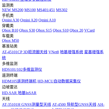
监测类
NEW
MS200
MS100
MS401/451
MS302
手机类
Qmini A30
Qmini A20
Qmini A10
穿戴类
Qbox B10
Qbox S30
Qbox S15
Qbox S10
Qbox 20
VCard
车载类
Qbox M50
基准站类
AT-45101CP 3D扼流圈天线
VNet8
地基增强系统
星基增强系
统
多维监测
HDS101/102多维监测仪
遥测终端
HDM105遥测终端机
HD-MCU自动数据采集仪
边坡雷达
HD-SAR 地基InSAR
天线
AT-35101H GNSS测量型天线
AT-4500 导航型GNSS天线
AH-