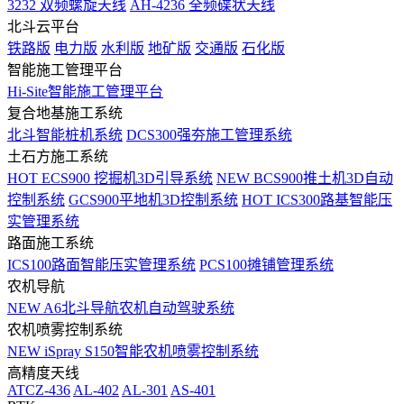
3232 双频螺旋天线
AH-4236 全频碟状天线
北斗云平台
铁路版
电力版
水利版
地矿版
交通版
石化版
智能施工管理平台
Hi-Site智能施工管理平台
复合地基施工系统
北斗智能桩机系统
DCS300强夯施工管理系统
土石方施工系统
HOT
ECS900 挖掘机3D引导系统
NEW
BCS900推土机3D自动
控制系统
GCS900平地机3D控制系统
HOT
ICS300路基智能压
实管理系统
路面施工系统
ICS100路面智能压实管理系统
PCS100摊铺管理系统
农机导航
NEW
A6北斗导航农机自动驾驶系统
农机喷雾控制系统
NEW
iSpray S150智能农机喷雾控制系统
高精度天线
ATCZ-436
AL-402
AL-301
AS-401