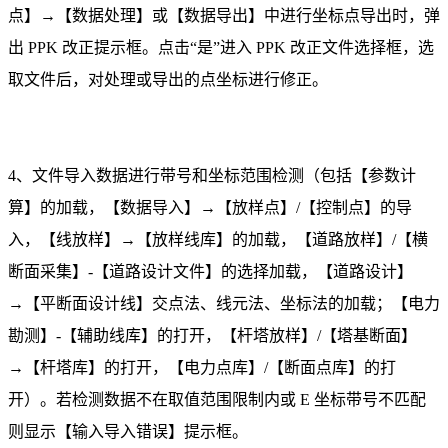
点】→【数据处理】或【数据导出】中进行坐标点导出时，弹
出 PPK 改正提示框。点击“是”进入 PPK 改正文件选择框，
选
取文件后，对处理或导出的点坐标进行修正。
4、文件导入数据进行带号和坐标范围检测（包括【参数计
算】
的加载，【数据导入】→【放样点】/【控制点】的导
入，【线
放样】→【放样线库】的加载，【道路放样】/【横
断面采集】
-【道路设计文件】的选择加载，【道路设计】
→【平断面设计
线】交点法、线元法、坐标法的加载；【电力
勘测】-【辅助线
库】的打开，【杆塔放样】
/【塔基断面】
→【杆塔库】的打开，
【电力点库】/【断面点库】的打
开）。若检测数据不在取值范
围限制内或 E 坐标带号不匹配
则显示【输入导入错误】提示框。