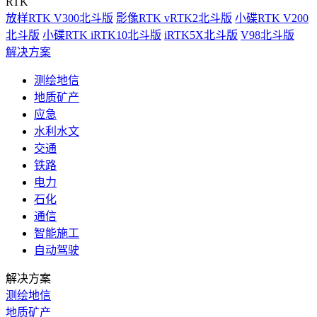
RTK
放样RTK V300北斗版
影像RTK vRTK2北斗版
小碟RTK V200
北斗版
小碟RTK iRTK10北斗版
iRTK5X北斗版
V98北斗版
解决方案
测绘地信
地质矿产
应急
水利水文
交通
铁路
电力
石化
通信
智能施工
自动驾驶
解决方案
测绘地信
地质矿产