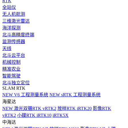
RTK
全站仪
无人机航测
三维激光雷达
海洋探测
北斗高精度终端
监测传感器
天线
北斗云平台
机械控制
精准农业
智能驾驶
北斗独立定位
SLAM RTK
NEW
V6 工程测量系统
NEW
sRTK 工程测量系统
海星达
NEW
激光双摄RTK vRTK2
放样RTK iRTK20
影像RTK
vRTK2
小碟RTK iRTK10
iRTK5X
中海达