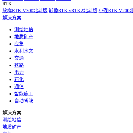
RTK
放样RTK V300北斗版
影像RTK vRTK2北斗版
小碟RTK V20
解决方案
测绘地信
地质矿产
应急
水利水文
交通
铁路
电力
石化
通信
智能施工
自动驾驶
解决方案
测绘地信
地质矿产