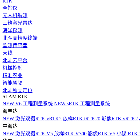
RTK
全站仪
无人机航测
三维激光雷达
海洋探测
北斗高精度终端
监测传感器
天线
北斗云平台
机械控制
精准农业
智能驾驶
北斗独立定位
SLAM RTK
NEW
V6 工程测量系统
NEW
sRTK 工程测量系统
海星达
NEW
激光双摄RTK vRTK2
放样RTK iRTK20
影像RTK vRTK2
中海达
NEW
激光双摄RTK V5
放样RTK V300
影像RTK V5
小碟 RTK 