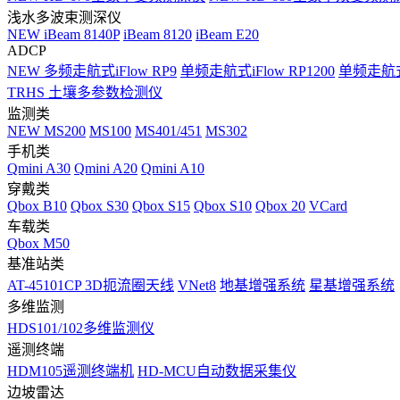
浅水多波束测深仪
NEW
iBeam 8140P
iBeam 8120
iBeam E20
ADCP
NEW
多频走航式iFlow RP9
单频走航式iFlow RP1200
单频走航式i
TRHS 土壤多参数检测仪
监测类
NEW
MS200
MS100
MS401/451
MS302
手机类
Qmini A30
Qmini A20
Qmini A10
穿戴类
Qbox B10
Qbox S30
Qbox S15
Qbox S10
Qbox 20
VCard
车载类
Qbox M50
基准站类
AT-45101CP 3D扼流圈天线
VNet8
地基增强系统
星基增强系统
多维监测
HDS101/102多维监测仪
遥测终端
HDM105遥测终端机
HD-MCU自动数据采集仪
边坡雷达