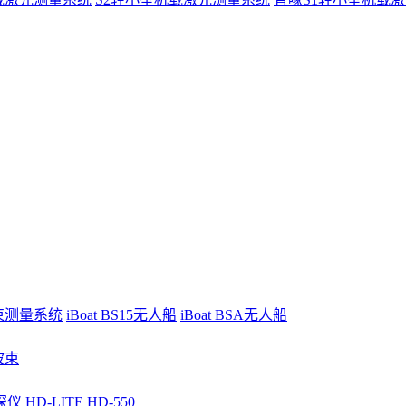
波束测量系统
iBoat BS15无人船
iBoat BSA无人船
波束
深仪
HD-LITE
HD-550