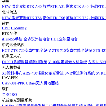
华星
NEW
激光双摄RTK A40
放样RTK A31
影像RTK A40
小碟RTK 
北斗海达
NEW
激光双摄RTK TS6
影像RTK TS6
放样RTK TS2
小碟RTK T
软件
HBC
Hi-Survey
RTK配件
iHand55手簿
全协议外挂电台
HDL全能星电台
中海达全站仪
HOT
ZTS-720安卓智能全站仪
ZTS-710安卓智能全站仪
ZTS-42
航测无人机
D100H多旋翼智能航测系统
V100固定翼无人机系统
龙腾L150
无人机载荷
X8倾斜相机
ARS-450轻量化激光雷达
SVR雷达测流系统
SVR
UAV-PPK
UAV-381-PPK
UBase无人机地面站
软件
易图PRO
机载激光测量系统
L10 Pro 机载激光测量系统
L10机载激光测量系统
R2轻小型机