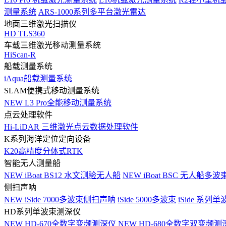
测量系统
ARS-1000系列多平台激光雷达
地面三维激光扫描仪
HD TLS360
车载三维激光移动测量系统
HiScan-R
船载测量系统
iAqua船载测量系统
SLAM便携式移动测量系统
NEW
L3 Pro全能移动测量系统
点云处理软件
Hi-LiDAR 三维激光点云数据处理软件
K系列海洋定位定向设备
K20高精度分体式RTK
智能无人测量船
NEW
iBoat BS12 水文测验无人船
NEW
iBoat BSC 无人船多
侧扫声呐
NEW
iSide 7000多波束侧扫声呐
iSide 5000多波束
iSide 系列单
HD系列单波束测深仪
NEW
HD-670全数字变频测深仪
NEW
HD-680全数字双变频测