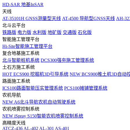
HD-SAR 地基InSAR
天线
AT-35101H GNSS测量型天线
AT-4500 导航型GNSS天线
AH-3
北斗云平台
铁路版
电力版
水利版
地矿版
交通版
石化版
智能施工管理平台
Hi-Site智能施工管理平台
复合地基施工系统
北斗智能桩机系统
DCS300强夯施工管理系统
土石方施工系统
HOT
ECS900 挖掘机3D引导系统
NEW
BCS900推土机3D自动
路面施工系统
ICS100路面智能压实管理系统
PCS100摊铺管理系统
农机导航
NEW
A6北斗导航农机自动驾驶系统
农机喷雾控制系统
NEW
iSpray S150智能农机喷雾控制系统
高精度天线
ATCZ-436
AL-402
AL-301
AS-401