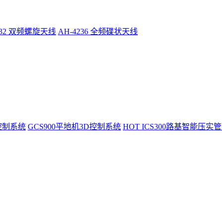
232 双频螺旋天线
AH-4236 全频碟状天线
控制系统
GCS900平地机3D控制系统
HOT
ICS300路基智能压实