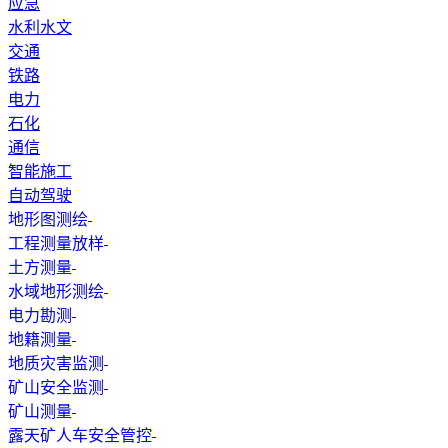
应急
水利水文
交通
铁路
电力
石化
通信
智能施工
自动驾驶
地形图测绘
工程测量放样
土方测量
水域地形测绘
电力勘测
地籍测量
地质灾害监测
矿山安全监测
矿山测量
露天矿人车安全管控