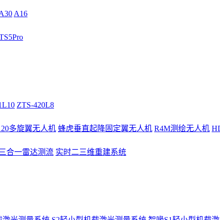
A30
A16
S5Pro
1L10
ZTS-420L8
/120多旋翼无人机
蜂虎垂直起降固定翼无人机
R4M测绘无人机
H
3三合一雷达测流
实时二三维重建系统
载激光测量系统
S2轻小型机载激光测量系统
智喙S1轻小型机载