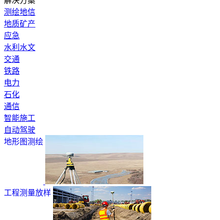
解决方案
测绘地信
地质矿产
应急
水利水文
交通
铁路
电力
石化
通信
智能施工
自动驾驶
地形图测绘
工程测量放样