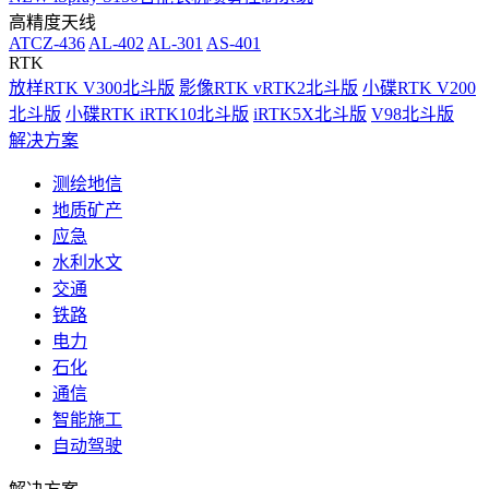
高精度天线
ATCZ-436
AL-402
AL-301
AS-401
RTK
放样RTK V300北斗版
影像RTK vRTK2北斗版
小碟RTK V200
北斗版
小碟RTK iRTK10北斗版
iRTK5X北斗版
V98北斗版
解决方案
测绘地信
地质矿产
应急
水利水文
交通
铁路
电力
石化
通信
智能施工
自动驾驶