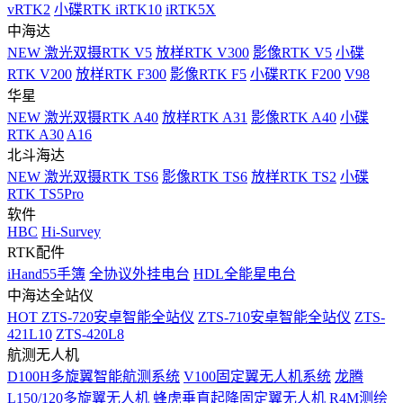
vRTK2
小碟RTK iRTK10
iRTK5X
中海达
NEW
激光双摄RTK V5
放样RTK V300
影像RTK V5
小碟
RTK V200
放样RTK F300
影像RTK F5
小碟RTK F200
V98
华星
NEW
激光双摄RTK A40
放样RTK A31
影像RTK A40
小碟
RTK A30
A16
北斗海达
NEW
激光双摄RTK TS6
影像RTK TS6
放样RTK TS2
小碟
RTK TS5Pro
软件
HBC
Hi-Survey
RTK配件
iHand55手簿
全协议外挂电台
HDL全能星电台
中海达全站仪
HOT
ZTS-720安卓智能全站仪
ZTS-710安卓智能全站仪
ZTS-
421L10
ZTS-420L8
航测无人机
D100H多旋翼智能航测系统
V100固定翼无人机系统
龙腾
L150/120多旋翼无人机
蜂虎垂直起降固定翼无人机
R4M测绘