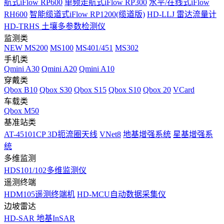
航式iFlow RP600
单频走航式iFlow RP300
水平/在线式iFlow
RH600
智能缆道式iFlow RP1200(缆道版)
HD-LLJ 雷达流量计
HD-TRHS 土壤多参数检测仪
监测类
NEW
MS200
MS100
MS401/451
MS302
手机类
Qmini A30
Qmini A20
Qmini A10
穿戴类
Qbox B10
Qbox S30
Qbox S15
Qbox S10
Qbox 20
VCard
车载类
Qbox M50
基准站类
AT-45101CP 3D扼流圈天线
VNet8
地基增强系统
星基增强系
统
多维监测
HDS101/102多维监测仪
遥测终端
HDM105遥测终端机
HD-MCU自动数据采集仪
边坡雷达
HD-SAR 地基InSAR