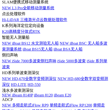
SLAM便携式移动测量系统
NEW
L3 Pro全能移动测量系统
点云处理软件
Hi-LiDAR 三维激光点云数据处理软件
K系列海洋定位定向设备
K20高精度分体式RTK
智能无人测量船
NEW
iBoat BS12 水文测验无人船
NEW
iBoat BSC 无人船多波
束测量系统
iBoat BS15无人船
iBoat BSA无人船
侧扫声呐
NEW
iSide 7000多波束侧扫声呐
iSide 5000多波束
iSide 系列单
波束
HD系列单波束测深仪
NEW
HD-670全数字变频测深仪
NEW
HD-680全数字双变频测
深仪
HD-LITE
HD-550
浅水多波束测深仪
NEW
iBeam 8140P
iBeam 8120
iBeam E20
ADCP
NEW
多频走航式iFlow RP9
单频走航式iFlow RP1200
单频走