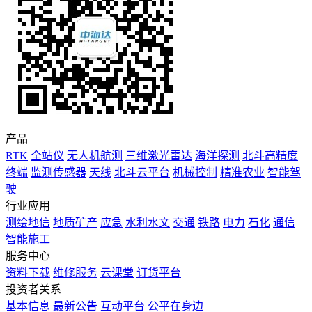
产品
RTK
全站仪
无人机航测
三维激光雷达
海洋探测
北斗高精度
终端
监测传感器
天线
北斗云平台
机械控制
精准农业
智能驾
驶
行业应用
测绘地信
地质矿产
应急
水利水文
交通
铁路
电力
石化
通信
智能施工
服务中心
资料下载
维修服务
云课堂
订货平台
投资者关系
基本信息
最新公告
互动平台
公平在身边