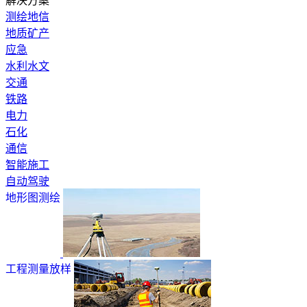
解决方案
测绘地信
地质矿产
应急
水利水文
交通
铁路
电力
石化
通信
智能施工
自动驾驶
地形图测绘
工程测量放样