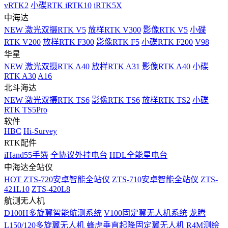
vRTK2
小碟RTK iRTK10
iRTK5X
中海达
NEW
激光双摄RTK V5
放样RTK V300
影像RTK V5
小碟
RTK V200
放样RTK F300
影像RTK F5
小碟RTK F200
V98
华星
NEW
激光双摄RTK A40
放样RTK A31
影像RTK A40
小碟
RTK A30
A16
北斗海达
NEW
激光双摄RTK TS6
影像RTK TS6
放样RTK TS2
小碟
RTK TS5Pro
软件
HBC
Hi-Survey
RTK配件
iHand55手簿
全协议外挂电台
HDL全能星电台
中海达全站仪
HOT
ZTS-720安卓智能全站仪
ZTS-710安卓智能全站仪
ZTS-
421L10
ZTS-420L8
航测无人机
D100H多旋翼智能航测系统
V100固定翼无人机系统
龙腾
L150/120多旋翼无人机
蜂虎垂直起降固定翼无人机
R4M测绘