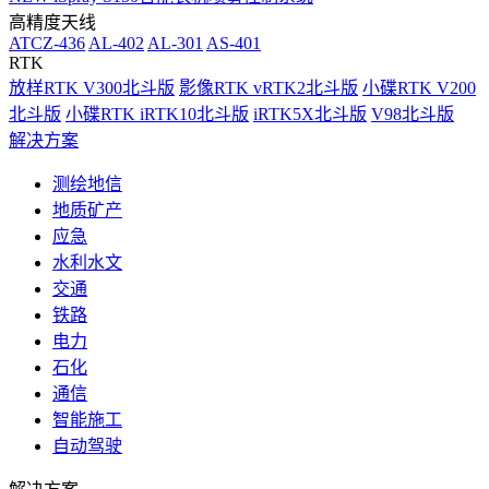
高精度天线
ATCZ-436
AL-402
AL-301
AS-401
RTK
放样RTK V300北斗版
影像RTK vRTK2北斗版
小碟RTK V200
北斗版
小碟RTK iRTK10北斗版
iRTK5X北斗版
V98北斗版
解决方案
测绘地信
地质矿产
应急
水利水文
交通
铁路
电力
石化
通信
智能施工
自动驾驶