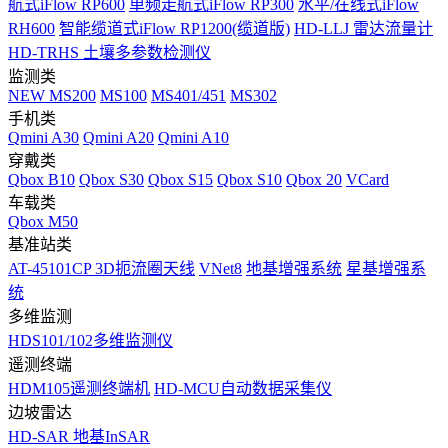
航式iFlow RP600
单频走航式iFlow RP300
水平/在线式iFlow
RH600
智能缆道式iFlow RP1200(缆道版)
HD-LLJ 雷达流量计
HD-TRHS 土壤多参数检测仪
监测类
NEW
MS200
MS100
MS401/451
MS302
手机类
Qmini A30
Qmini A20
Qmini A10
穿戴类
Qbox B10
Qbox S30
Qbox S15
Qbox S10
Qbox 20
VCard
车载类
Qbox M50
基准站类
AT-45101CP 3D扼流圈天线
VNet8
地基增强系统
星基增强系
统
多维监测
HDS101/102多维监测仪
遥测终端
HDM105遥测终端机
HD-MCU自动数据采集仪
边坡雷达
HD-SAR 地基InSAR