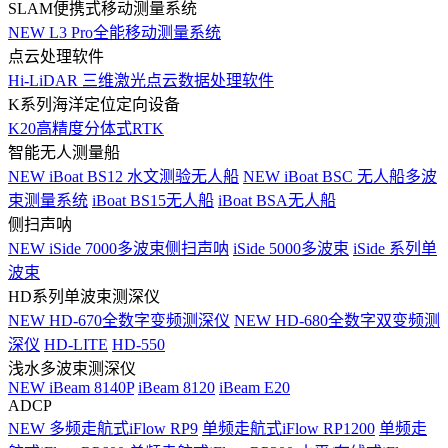
SLAM便携式移动测量系统
NEW
L3 Pro全能移动测量系统
点云处理软件
Hi-LiDAR 三维激光点云数据处理软件
K系列海洋定位定向设备
K20高精度分体式RTK
智能无人测量船
NEW
iBoat BS12 水文测验无人船
NEW
iBoat BSC 无人船多波
束测量系统
iBoat BS15无人船
iBoat BSA无人船
侧扫声呐
NEW
iSide 7000多波束侧扫声呐
iSide 5000多波束
iSide 系列单
波束
HD系列单波束测深仪
NEW
HD-670全数字变频测深仪
NEW
HD-680全数字双变频测
深仪
HD-LITE
HD-550
浅水多波束测深仪
NEW
iBeam 8140P
iBeam 8120
iBeam E20
ADCP
NEW
多频走航式iFlow RP9
单频走航式iFlow RP1200
单频走