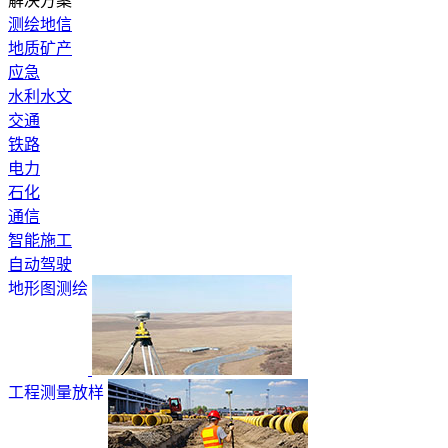
解决方案
测绘地信
地质矿产
应急
水利水文
交通
铁路
电力
石化
通信
智能施工
自动驾驶
地形图测绘
工程测量放样