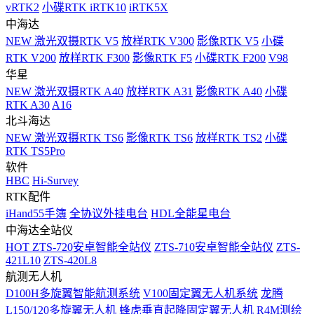
vRTK2
小碟RTK iRTK10
iRTK5X
中海达
NEW
激光双摄RTK V5
放样RTK V300
影像RTK V5
小碟
RTK V200
放样RTK F300
影像RTK F5
小碟RTK F200
V98
华星
NEW
激光双摄RTK A40
放样RTK A31
影像RTK A40
小碟
RTK A30
A16
北斗海达
NEW
激光双摄RTK TS6
影像RTK TS6
放样RTK TS2
小碟
RTK TS5Pro
软件
HBC
Hi-Survey
RTK配件
iHand55手簿
全协议外挂电台
HDL全能星电台
中海达全站仪
HOT
ZTS-720安卓智能全站仪
ZTS-710安卓智能全站仪
ZTS-
421L10
ZTS-420L8
航测无人机
D100H多旋翼智能航测系统
V100固定翼无人机系统
龙腾
L150/120多旋翼无人机
蜂虎垂直起降固定翼无人机
R4M测绘