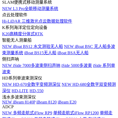
SLAM便携式移动测量系统
NEW
L3 Pro全能移动测量系统
点云处理软件
Hi-LiDAR 三维激光点云数据处理软件
K系列海洋定位定向设备
K20高精度分体式RTK
智能无人测量船
NEW
iBoat BS12 水文测验无人船
NEW
iBoat BSC 无人船多波
束测量系统
iBoat BS15无人船
iBoat BSA无人船
侧扫声呐
NEW
iSide 7000多波束侧扫声呐
iSide 5000多波束
iSide 系列单
波束
HD系列单波束测深仪
NEW
HD-670全数字变频测深仪
NEW
HD-680全数字双变频测
深仪
HD-LITE
HD-550
浅水多波束测深仪
NEW
iBeam 8140P
iBeam 8120
iBeam E20
ADCP
NEW
多频走航式iFlow RP9
单频走航式iFlow RP1200
单频走