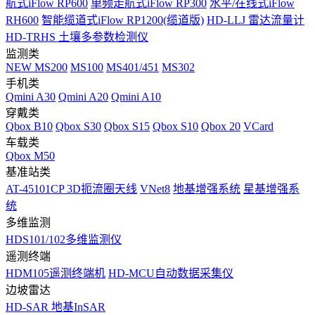
航式iFlow RP600
单频走航式iFlow RP300
水平/在线式iFlow
RH600
智能缆道式iFlow RP1200(缆道版)
HD-LLJ 雷达流量计
HD-TRHS 土壤多参数检测仪
监测类
NEW
MS200
MS100
MS401/451
MS302
手机类
Qmini A30
Qmini A20
Qmini A10
穿戴类
Qbox B10
Qbox S30
Qbox S15
Qbox S10
Qbox 20
VCard
车载类
Qbox M50
基准站类
AT-45101CP 3D扼流圈天线
VNet8
地基增强系统
星基增强系
统
多维监测
HDS101/102多维监测仪
遥测终端
HDM105遥测终端机
HD-MCU自动数据采集仪
边坡雷达
HD-SAR 地基InSAR