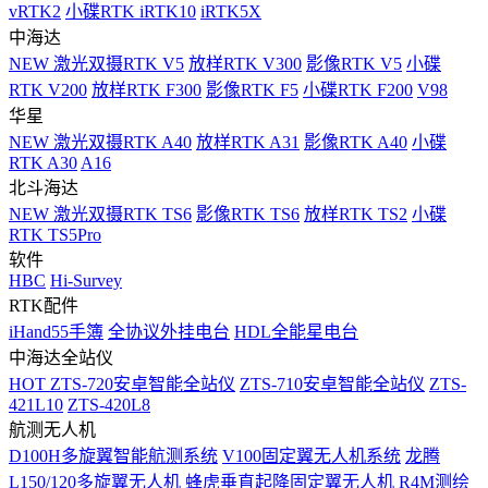
vRTK2
小碟RTK iRTK10
iRTK5X
中海达
NEW
激光双摄RTK V5
放样RTK V300
影像RTK V5
小碟
RTK V200
放样RTK F300
影像RTK F5
小碟RTK F200
V98
华星
NEW
激光双摄RTK A40
放样RTK A31
影像RTK A40
小碟
RTK A30
A16
北斗海达
NEW
激光双摄RTK TS6
影像RTK TS6
放样RTK TS2
小碟
RTK TS5Pro
软件
HBC
Hi-Survey
RTK配件
iHand55手簿
全协议外挂电台
HDL全能星电台
中海达全站仪
HOT
ZTS-720安卓智能全站仪
ZTS-710安卓智能全站仪
ZTS-
421L10
ZTS-420L8
航测无人机
D100H多旋翼智能航测系统
V100固定翼无人机系统
龙腾
L150/120多旋翼无人机
蜂虎垂直起降固定翼无人机
R4M测绘