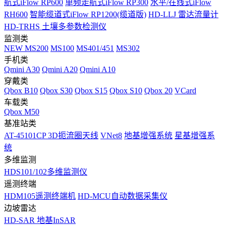
航式iFlow RP600
单频走航式iFlow RP300
水平/在线式iFlow
RH600
智能缆道式iFlow RP1200(缆道版)
HD-LLJ 雷达流量计
HD-TRHS 土壤多参数检测仪
监测类
NEW
MS200
MS100
MS401/451
MS302
手机类
Qmini A30
Qmini A20
Qmini A10
穿戴类
Qbox B10
Qbox S30
Qbox S15
Qbox S10
Qbox 20
VCard
车载类
Qbox M50
基准站类
AT-45101CP 3D扼流圈天线
VNet8
地基增强系统
星基增强系
统
多维监测
HDS101/102多维监测仪
遥测终端
HDM105遥测终端机
HD-MCU自动数据采集仪
边坡雷达
HD-SAR 地基InSAR