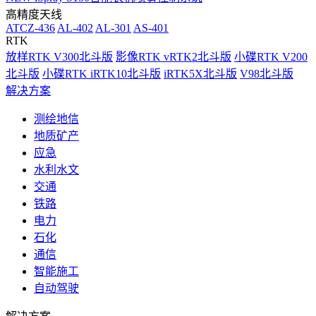
高精度天线
ATCZ-436
AL-402
AL-301
AS-401
RTK
放样RTK V300北斗版
影像RTK vRTK2北斗版
小碟RTK V200
北斗版
小碟RTK iRTK10北斗版
iRTK5X北斗版
V98北斗版
解决方案
测绘地信
地质矿产
应急
水利水文
交通
铁路
电力
石化
通信
智能施工
自动驾驶