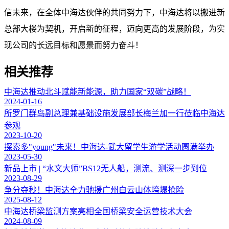
信未来，在全体中海达伙伴的共同努力下，中海达将以搬进新
总部大楼为契机，开启新的征程，迈向更高的发展阶段，为实
现公司的长远目标和愿景而努力奋斗！
相关推荐
中海达推动北斗赋能新能源，助力国家“双碳”战略！
2024-01-16
所罗门群岛副总理兼基础设施发展部长梅兰加一行莅临中海达
参观
2023-10-20
探索多"young"未来！中海达-武大留学生游学活动圆满举办
2023-05-30
新品上市 | “水文大师”BS12无人船，测流、测深一步到位
2023-08-29
争分夺秒！中海达全力驰援广州白云山体垮塌抢险
2025-08-12
中海达桥梁监测方案亮相全国桥梁安全运营技术大会
2024-08-09