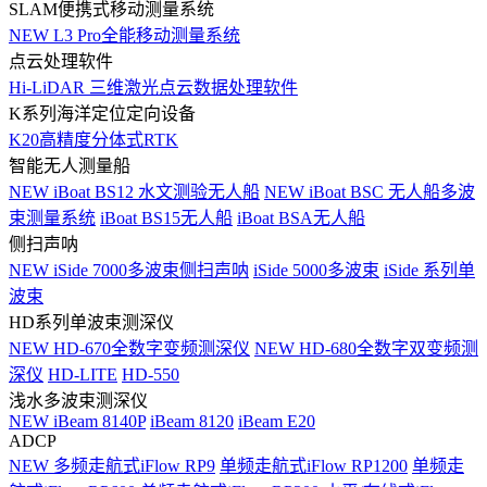
SLAM便携式移动测量系统
NEW
L3 Pro全能移动测量系统
点云处理软件
Hi-LiDAR 三维激光点云数据处理软件
K系列海洋定位定向设备
K20高精度分体式RTK
智能无人测量船
NEW
iBoat BS12 水文测验无人船
NEW
iBoat BSC 无人船多波
束测量系统
iBoat BS15无人船
iBoat BSA无人船
侧扫声呐
NEW
iSide 7000多波束侧扫声呐
iSide 5000多波束
iSide 系列单
波束
HD系列单波束测深仪
NEW
HD-670全数字变频测深仪
NEW
HD-680全数字双变频测
深仪
HD-LITE
HD-550
浅水多波束测深仪
NEW
iBeam 8140P
iBeam 8120
iBeam E20
ADCP
NEW
多频走航式iFlow RP9
单频走航式iFlow RP1200
单频走