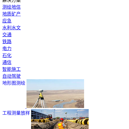
解决方案
测绘地信
地质矿产
应急
水利水文
交通
铁路
电力
石化
通信
智能施工
自动驾驶
地形图测绘
工程测量放样