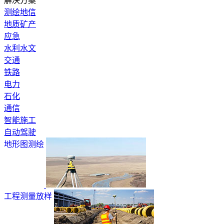
解决方案
测绘地信
地质矿产
应急
水利水文
交通
铁路
电力
石化
通信
智能施工
自动驾驶
地形图测绘
工程测量放样