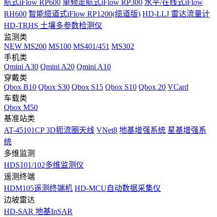
航式iFlow RP600
单频走航式iFlow RP300
水平/在线式iFlow
RH600
智能缆道式iFlow RP1200(缆道版)
HD-LLJ 雷达流量计
HD-TRHS 土壤多参数检测仪
监测类
NEW
MS200
MS100
MS401/451
MS302
手机类
Qmini A30
Qmini A20
Qmini A10
穿戴类
Qbox B10
Qbox S30
Qbox S15
Qbox S10
Qbox 20
VCard
车载类
Qbox M50
基准站类
AT-45101CP 3D扼流圈天线
VNet8
地基增强系统
星基增强系
统
多维监测
HDS101/102多维监测仪
遥测终端
HDM105遥测终端机
HD-MCU自动数据采集仪
边坡雷达
HD-SAR 地基InSAR