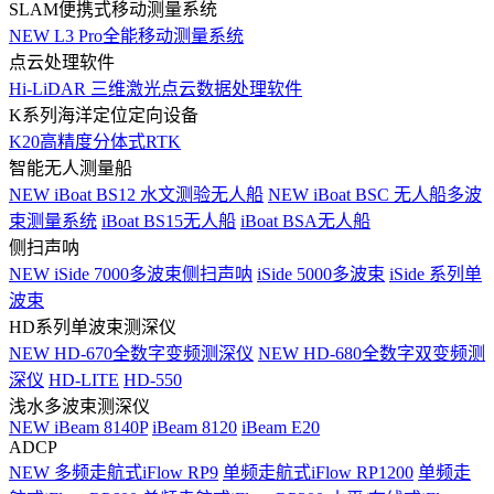
SLAM便携式移动测量系统
NEW
L3 Pro全能移动测量系统
点云处理软件
Hi-LiDAR 三维激光点云数据处理软件
K系列海洋定位定向设备
K20高精度分体式RTK
智能无人测量船
NEW
iBoat BS12 水文测验无人船
NEW
iBoat BSC 无人船多波
束测量系统
iBoat BS15无人船
iBoat BSA无人船
侧扫声呐
NEW
iSide 7000多波束侧扫声呐
iSide 5000多波束
iSide 系列单
波束
HD系列单波束测深仪
NEW
HD-670全数字变频测深仪
NEW
HD-680全数字双变频测
深仪
HD-LITE
HD-550
浅水多波束测深仪
NEW
iBeam 8140P
iBeam 8120
iBeam E20
ADCP
NEW
多频走航式iFlow RP9
单频走航式iFlow RP1200
单频走