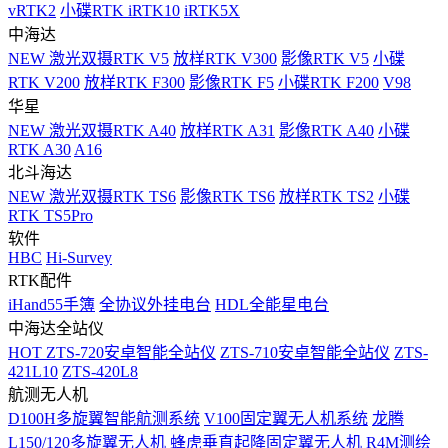
vRTK2
小碟RTK iRTK10
iRTK5X
中海达
NEW
激光双摄RTK V5
放样RTK V300
影像RTK V5
小碟
RTK V200
放样RTK F300
影像RTK F5
小碟RTK F200
V98
华星
NEW
激光双摄RTK A40
放样RTK A31
影像RTK A40
小碟
RTK A30
A16
北斗海达
NEW
激光双摄RTK TS6
影像RTK TS6
放样RTK TS2
小碟
RTK TS5Pro
软件
HBC
Hi-Survey
RTK配件
iHand55手簿
全协议外挂电台
HDL全能星电台
中海达全站仪
HOT
ZTS-720安卓智能全站仪
ZTS-710安卓智能全站仪
ZTS-
421L10
ZTS-420L8
航测无人机
D100H多旋翼智能航测系统
V100固定翼无人机系统
龙腾
L150/120多旋翼无人机
蜂虎垂直起降固定翼无人机
R4M测绘