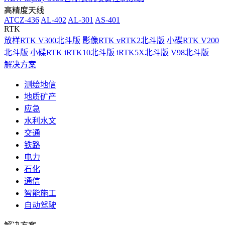
高精度天线
ATCZ-436
AL-402
AL-301
AS-401
RTK
放样RTK V300北斗版
影像RTK vRTK2北斗版
小碟RTK V200
北斗版
小碟RTK iRTK10北斗版
iRTK5X北斗版
V98北斗版
解决方案
测绘地信
地质矿产
应急
水利水文
交通
铁路
电力
石化
通信
智能施工
自动驾驶