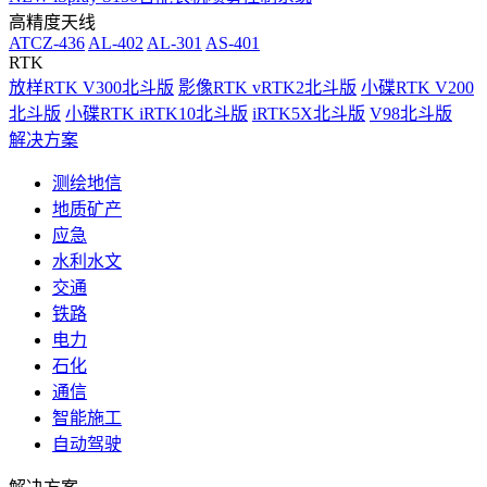
高精度天线
ATCZ-436
AL-402
AL-301
AS-401
RTK
放样RTK V300北斗版
影像RTK vRTK2北斗版
小碟RTK V200
北斗版
小碟RTK iRTK10北斗版
iRTK5X北斗版
V98北斗版
解决方案
测绘地信
地质矿产
应急
水利水文
交通
铁路
电力
石化
通信
智能施工
自动驾驶