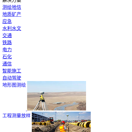
解决方案
测绘地信
地质矿产
应急
水利水文
交通
铁路
电力
石化
通信
智能施工
自动驾驶
地形图测绘
工程测量放样