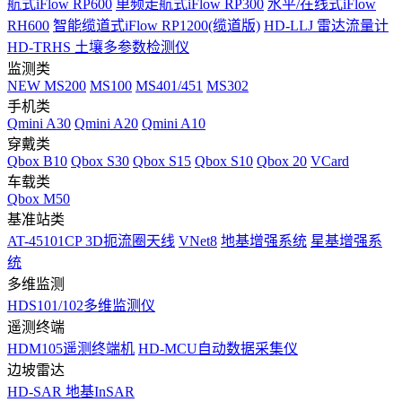
航式iFlow RP600
单频走航式iFlow RP300
水平/在线式iFlow
RH600
智能缆道式iFlow RP1200(缆道版)
HD-LLJ 雷达流量计
HD-TRHS 土壤多参数检测仪
监测类
NEW
MS200
MS100
MS401/451
MS302
手机类
Qmini A30
Qmini A20
Qmini A10
穿戴类
Qbox B10
Qbox S30
Qbox S15
Qbox S10
Qbox 20
VCard
车载类
Qbox M50
基准站类
AT-45101CP 3D扼流圈天线
VNet8
地基增强系统
星基增强系
统
多维监测
HDS101/102多维监测仪
遥测终端
HDM105遥测终端机
HD-MCU自动数据采集仪
边坡雷达
HD-SAR 地基InSAR