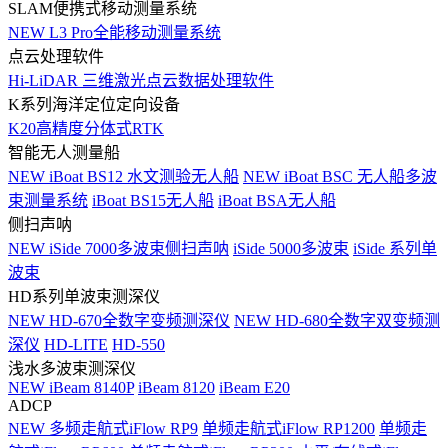
SLAM便携式移动测量系统
NEW
L3 Pro全能移动测量系统
点云处理软件
Hi-LiDAR 三维激光点云数据处理软件
K系列海洋定位定向设备
K20高精度分体式RTK
智能无人测量船
NEW
iBoat BS12 水文测验无人船
NEW
iBoat BSC 无人船多波
束测量系统
iBoat BS15无人船
iBoat BSA无人船
侧扫声呐
NEW
iSide 7000多波束侧扫声呐
iSide 5000多波束
iSide 系列单
波束
HD系列单波束测深仪
NEW
HD-670全数字变频测深仪
NEW
HD-680全数字双变频测
深仪
HD-LITE
HD-550
浅水多波束测深仪
NEW
iBeam 8140P
iBeam 8120
iBeam E20
ADCP
NEW
多频走航式iFlow RP9
单频走航式iFlow RP1200
单频走