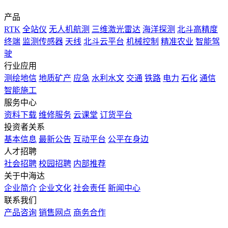
产品
RTK
全站仪
无人机航测
三维激光雷达
海洋探测
北斗高精度
终端
监测传感器
天线
北斗云平台
机械控制
精准农业
智能驾
驶
行业应用
测绘地信
地质矿产
应急
水利水文
交通
铁路
电力
石化
通信
智能施工
服务中心
资料下载
维修服务
云课堂
订货平台
投资者关系
基本信息
最新公告
互动平台
公平在身边
人才招聘
社会招聘
校园招聘
内部推荐
关于中海达
企业简介
企业文化
社会责任
新闻中心
联系我们
产品咨询
销售网点
商务合作