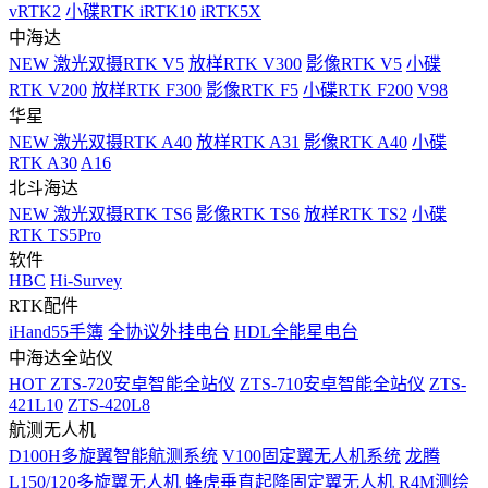
vRTK2
小碟RTK iRTK10
iRTK5X
中海达
NEW
激光双摄RTK V5
放样RTK V300
影像RTK V5
小碟
RTK V200
放样RTK F300
影像RTK F5
小碟RTK F200
V98
华星
NEW
激光双摄RTK A40
放样RTK A31
影像RTK A40
小碟
RTK A30
A16
北斗海达
NEW
激光双摄RTK TS6
影像RTK TS6
放样RTK TS2
小碟
RTK TS5Pro
软件
HBC
Hi-Survey
RTK配件
iHand55手簿
全协议外挂电台
HDL全能星电台
中海达全站仪
HOT
ZTS-720安卓智能全站仪
ZTS-710安卓智能全站仪
ZTS-
421L10
ZTS-420L8
航测无人机
D100H多旋翼智能航测系统
V100固定翼无人机系统
龙腾
L150/120多旋翼无人机
蜂虎垂直起降固定翼无人机
R4M测绘