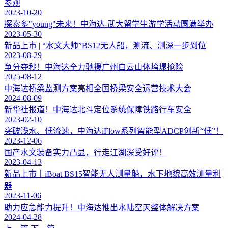
参观
2023-10-20
探索多"young"未来！中海达-武大留学生游学活动圆满举办
2023-05-30
新品上市 | “水文大师”BS12无人船，测流、测深一步到位
2023-08-29
争分夺秒！中海达全力驰援广州白云山体垮塌抢险
2025-08-12
中海达桥梁监测方案亮相全国桥梁安全运营技术大会
2024-08-09
新华社报道！中海达北斗定位系统保障铁路行车安全
2023-02-10
突破浅水、低流速，中海达iFlow系列智能型ADCP创新“低”！
2023-12-06
国产水文装备实力凸显，行走江湖深受好评！
2023-04-13
新品上市丨iBoat BS15智能无人测量船，水下地貌高效测量利
器
2023-11-06
助力应急能力提升！中海达推出水陆空天整体解决方案
2024-04-28