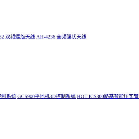
232 双频螺旋天线
AH-4236 全频碟状天线
控制系统
GCS900平地机3D控制系统
HOT
ICS300路基智能压实