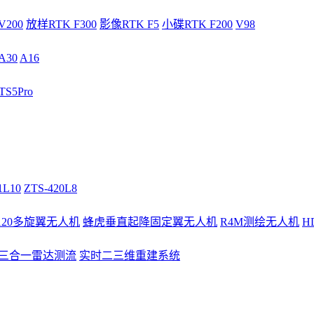
V200
放样RTK F300
影像RTK F5
小碟RTK F200
V98
A30
A16
S5Pro
1L10
ZTS-420L8
/120多旋翼无人机
蜂虎垂直起降固定翼无人机
R4M测绘无人机
H
3三合一雷达测流
实时二三维重建系统