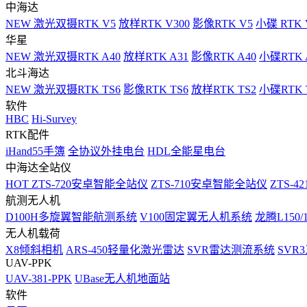
中海达
NEW
激光双摄RTK V5
放样RTK V300
影像RTK V5
小碟 RTK 
华星
NEW
激光双摄RTK A40
放样RTK A31
影像RTK A40
小碟RTK 
北斗海达
NEW
激光双摄RTK TS6
影像RTK TS6
放样RTK TS2
小碟RTK T
软件
HBC
Hi-Survey
RTK配件
iHand55手簿
全协议外挂电台
HDL全能星电台
中海达全站仪
HOT
ZTS-720安卓智能全站仪
ZTS-710安卓智能全站仪
ZTS-42
航测无人机
D100H多旋翼智能航测系统
V100固定翼无人机系统
龙腾L150
无人机载荷
X8倾斜相机
ARS-450轻量化激光雷达
SVR雷达测流系统
SVR
UAV-PPK
UAV-381-PPK
UBase无人机地面站
软件