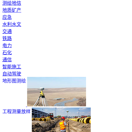
测绘地信
地质矿产
应急
水利水文
交通
铁路
电力
石化
通信
智能施工
自动驾驶
地形图测绘
工程测量放样