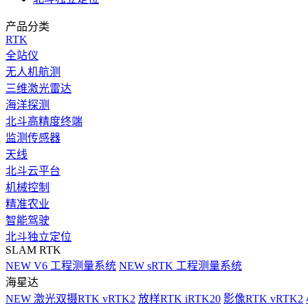
产品分类
RTK
全站仪
无人机航测
三维激光雷达
海洋探测
北斗高精度终端
监测传感器
天线
北斗云平台
机械控制
精准农业
智能驾驶
北斗独立定位
SLAM RTK
NEW
V6 工程测量系统
NEW
sRTK 工程测量系统
海星达
NEW
激光双摄RTK vRTK2
放样RTK iRTK20
影像RTK vRTK2