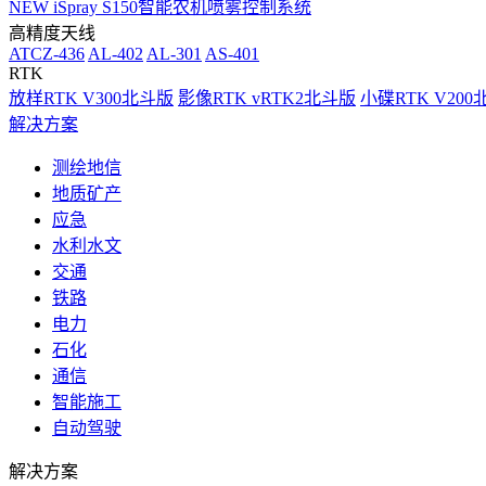
NEW
iSpray S150智能农机喷雾控制系统
高精度天线
ATCZ-436
AL-402
AL-301
AS-401
RTK
放样RTK V300北斗版
影像RTK vRTK2北斗版
小碟RTK V20
解决方案
测绘地信
地质矿产
应急
水利水文
交通
铁路
电力
石化
通信
智能施工
自动驾驶
解决方案