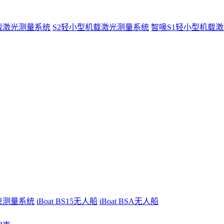
载激光测量系统
S2轻小型机载激光测量系统
智喙S1轻小型机载
波束测量系统
iBoat BS15无人船
iBoat BSA无人船