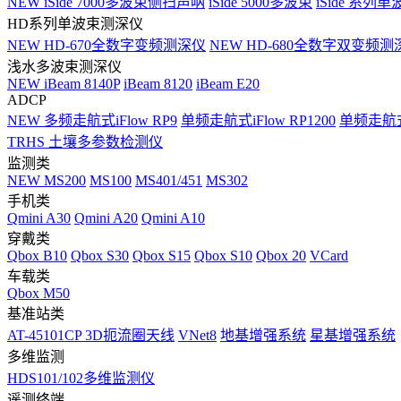
NEW
iSide 7000多波束侧扫声呐
iSide 5000多波束
iSide 系列单
HD系列单波束测深仪
NEW
HD-670全数字变频测深仪
NEW
HD-680全数字双变频测
浅水多波束测深仪
NEW
iBeam 8140P
iBeam 8120
iBeam E20
ADCP
NEW
多频走航式iFlow RP9
单频走航式iFlow RP1200
单频走航式i
TRHS 土壤多参数检测仪
监测类
NEW
MS200
MS100
MS401/451
MS302
手机类
Qmini A30
Qmini A20
Qmini A10
穿戴类
Qbox B10
Qbox S30
Qbox S15
Qbox S10
Qbox 20
VCard
车载类
Qbox M50
基准站类
AT-45101CP 3D扼流圈天线
VNet8
地基增强系统
星基增强系统
多维监测
HDS101/102多维监测仪
遥测终端