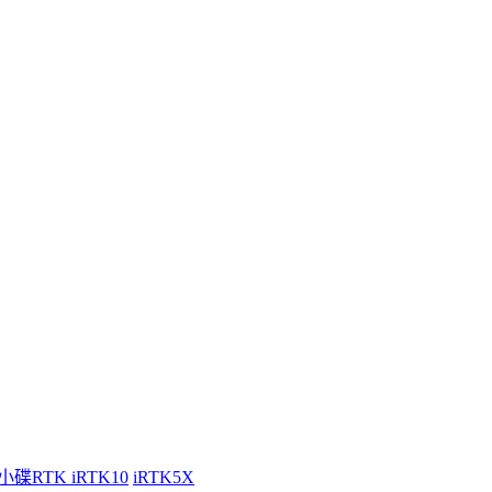
小碟RTK iRTK10
iRTK5X