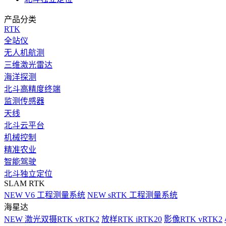
产品分类
RTK
全站仪
无人机航测
三维激光雷达
海洋探测
北斗高精度终端
监测传感器
天线
北斗云平台
机械控制
精准农业
智能驾驶
北斗独立定位
SLAM RTK
NEW
V6 工程测量系统
NEW
sRTK 工程测量系统
海星达
NEW
激光双摄RTK vRTK2
放样RTK iRTK20
影像RTK vRTK2