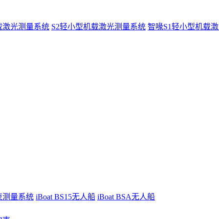
载激光测量系统
S2轻小型机载激光测量系统
智喙S1轻小型机载
波束测量系统
iBoat BS15无人船
iBoat BSA无人船