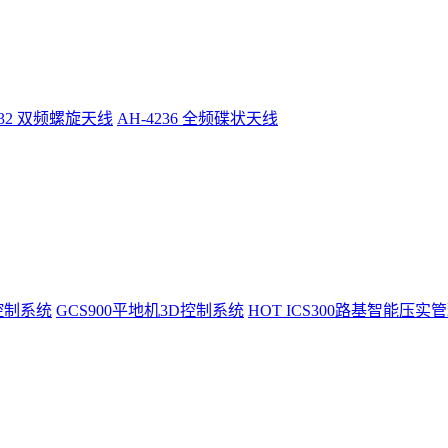
232 双频螺旋天线
AH-4236 全频碟状天线
控制系统
GCS900平地机3D控制系统
HOT
ICS300路基智能压实