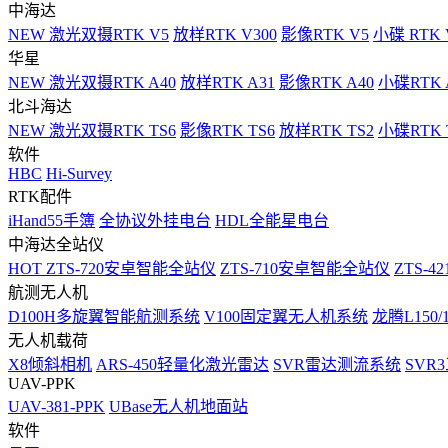
中海达
NEW
激光双摄RTK V5
放样RTK V300
影像RTK V5
小碟 RTK 
华星
NEW
激光双摄RTK A40
放样RTK A31
影像RTK A40
小碟RTK 
北斗海达
NEW
激光双摄RTK TS6
影像RTK TS6
放样RTK TS2
小碟RTK T
软件
HBC
Hi-Survey
RTK配件
iHand55手簿
全协议外挂电台
HDL全能星电台
中海达全站仪
HOT
ZTS-720安卓智能全站仪
ZTS-710安卓智能全站仪
ZTS-42
航测无人机
D100H多旋翼智能航测系统
V100固定翼无人机系统
龙腾L150
无人机载荷
X8倾斜相机
ARS-450轻量化激光雷达
SVR雷达测流系统
SVR
UAV-PPK
UAV-381-PPK
UBase无人机地面站
软件