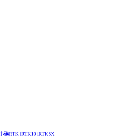
小碟RTK iRTK10
iRTK5X