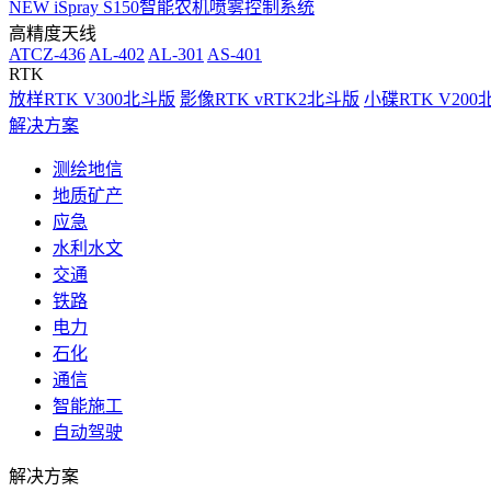
NEW
iSpray S150智能农机喷雾控制系统
高精度天线
ATCZ-436
AL-402
AL-301
AS-401
RTK
放样RTK V300北斗版
影像RTK vRTK2北斗版
小碟RTK V20
解决方案
测绘地信
地质矿产
应急
水利水文
交通
铁路
电力
石化
通信
智能施工
自动驾驶
解决方案