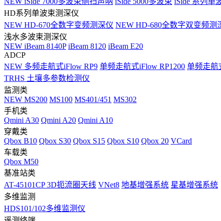
NEW
iSide 7000多波束侧扫声呐
iSide 5000多波束
iSide 系列单
HD系列单波束测深仪
NEW
HD-670全数字变频测深仪
NEW
HD-680全数字双变频测
浅水多波束测深仪
NEW
iBeam 8140P
iBeam 8120
iBeam E20
ADCP
NEW
多频走航式iFlow RP9
单频走航式iFlow RP1200
单频走航式i
TRHS 土壤多参数检测仪
监测类
NEW
MS200
MS100
MS401/451
MS302
手机类
Qmini A30
Qmini A20
Qmini A10
穿戴类
Qbox B10
Qbox S30
Qbox S15
Qbox S10
Qbox 20
VCard
车载类
Qbox M50
基准站类
AT-45101CP 3D扼流圈天线
VNet8
地基增强系统
星基增强系统
多维监测
HDS101/102多维监测仪
遥测终端