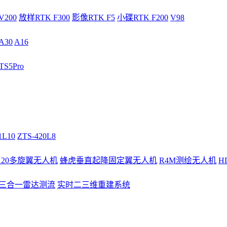
V200
放样RTK F300
影像RTK F5
小碟RTK F200
V98
A30
A16
S5Pro
1L10
ZTS-420L8
/120多旋翼无人机
蜂虎垂直起降固定翼无人机
R4M测绘无人机
H
3三合一雷达测流
实时二三维重建系统