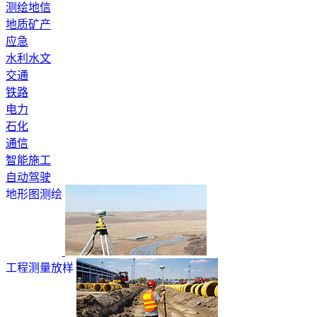
测绘地信
地质矿产
应急
水利水文
交通
铁路
电力
石化
通信
智能施工
自动驾驶
地形图测绘
工程测量放样