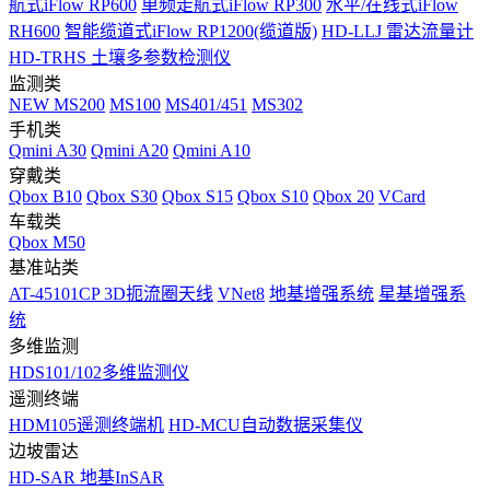
航式iFlow RP600
单频走航式iFlow RP300
水平/在线式iFlow
RH600
智能缆道式iFlow RP1200(缆道版)
HD-LLJ 雷达流量计
HD-TRHS 土壤多参数检测仪
监测类
NEW
MS200
MS100
MS401/451
MS302
手机类
Qmini A30
Qmini A20
Qmini A10
穿戴类
Qbox B10
Qbox S30
Qbox S15
Qbox S10
Qbox 20
VCard
车载类
Qbox M50
基准站类
AT-45101CP 3D扼流圈天线
VNet8
地基增强系统
星基增强系
统
多维监测
HDS101/102多维监测仪
遥测终端
HDM105遥测终端机
HD-MCU自动数据采集仪
边坡雷达
HD-SAR 地基InSAR