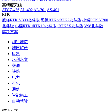
高精度天线
ATCZ-436
AL-402
AL-301
AS-401
RTK
放样RTK V300北斗版
影像RTK vRTK2北斗版
小碟RTK V200
北斗版
小碟RTK iRTK10北斗版
iRTK5X北斗版
V98北斗版
解决方案
测绘地信
地质矿产
应急
水利水文
交通
铁路
电力
石化
通信
智能施工
自动驾驶