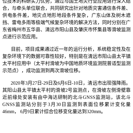
位技术的科研实力优势，通过与国土地灾行业应用进行深入结
合，与牵头单位联合，共同研究出针对地质灾害通信条件差、
供电条件差，地灾点地形地段条件复杂，广东山体及树木遮
挡、雷电多雨等极端气候复杂环境的解决方法，同时分别在广
东省梅州市五华县、清远市阳山县及肇庆市怀集县等滑坡监测
点进行示范应用。
目前，项目成果通过近一年的运行分析，系统稳定性及在
复杂环境下的数据可靠性较好，特别是在清远市阳山县太平镇
太平村应用中（太平村滑坡为中国地质环境监测院普适型监测
示范点），成功监测到两次滑坡位移。
2020年3月27日-29日及6月6日-10日，清远市出现强降雨。
其阳山县太平镇太平村的滑坡2号监测点，在滑坡左侧滑壁靠
近前缘处安装有由中海达研制的北斗GNSS监测站，该北斗
GNSS监测站分别于3月30日监测到表面位移累计变化量
46mm， 6月9日累计综合位移变化量达到320mm。