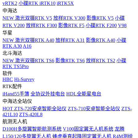
vRTK2
小碟RTK iRTK10
iRTK5X
中海达
NEW
激光双摄RTK V5
放样RTK V300
影像RTK V5
小碟
RTK V200
放样RTK F300
影像RTK F5
小碟RTK F200
V98
华星
NEW
激光双摄RTK A40
放样RTK A31
影像RTK A40
小碟
RTK A30
A16
北斗海达
NEW
激光双摄RTK TS6
影像RTK TS6
放样RTK TS2
小碟
RTK TS5Pro
软件
HBC
Hi-Survey
RTK配件
iHand55手簿
全协议外挂电台
HDL全能星电台
中海达全站仪
HOT
ZTS-720安卓智能全站仪
ZTS-710安卓智能全站仪
ZTS-
421L10
ZTS-420L8
航测无人机
D100H多旋翼智能航测系统
V100固定翼无人机系统
龙腾
L150/120多旋翼无人机
蜂虎垂直起降固定翼无人机
R4M测绘