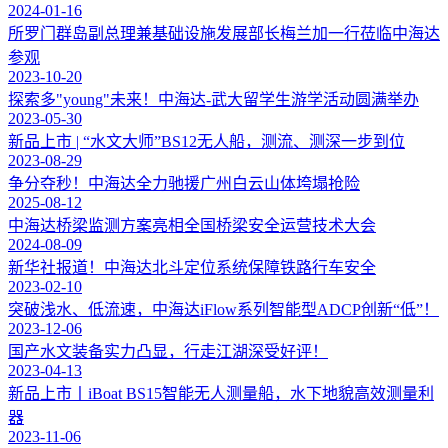
2024-01-16
所罗门群岛副总理兼基础设施发展部长梅兰加一行莅临中海达
参观
2023-10-20
探索多"young"未来！中海达-武大留学生游学活动圆满举办
2023-05-30
新品上市 | “水文大师”BS12无人船，测流、测深一步到位
2023-08-29
争分夺秒！中海达全力驰援广州白云山体垮塌抢险
2025-08-12
中海达桥梁监测方案亮相全国桥梁安全运营技术大会
2024-08-09
新华社报道！中海达北斗定位系统保障铁路行车安全
2023-02-10
突破浅水、低流速，中海达iFlow系列智能型ADCP创新“低”！
2023-12-06
国产水文装备实力凸显，行走江湖深受好评！
2023-04-13
新品上市丨iBoat BS15智能无人测量船，水下地貌高效测量利
器
2023-11-06