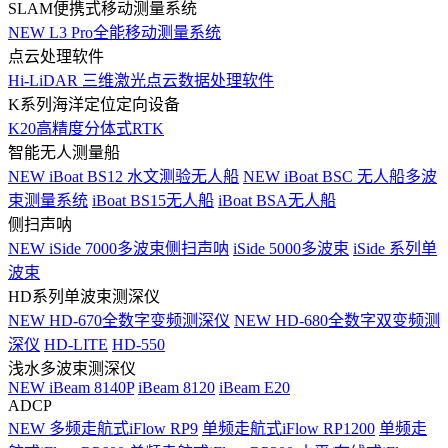
SLAM便携式移动测量系统
NEW
L3 Pro全能移动测量系统
点云处理软件
Hi-LiDAR 三维激光点云数据处理软件
K系列海洋定位定向设备
K20高精度分体式RTK
智能无人测量船
NEW
iBoat BS12 水文测验无人船
NEW
iBoat BSC 无人船多波
束测量系统
iBoat BS15无人船
iBoat BSA无人船
侧扫声呐
NEW
iSide 7000多波束侧扫声呐
iSide 5000多波束
iSide 系列单
波束
HD系列单波束测深仪
NEW
HD-670全数字变频测深仪
NEW
HD-680全数字双变频测
深仪
HD-LITE
HD-550
浅水多波束测深仪
NEW
iBeam 8140P
iBeam 8120
iBeam E20
ADCP
NEW
多频走航式iFlow RP9
单频走航式iFlow RP1200
单频走