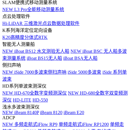
SLAM便携式移动测量系统
NEW
L3 Pro全能移动测量系统
点云处理软件
Hi-LiDAR 三维激光点云数据处理软件
K系列海洋定位定向设备
K20高精度分体式RTK
智能无人测量船
NEW
iBoat BS12 水文测验无人船
NEW
iBoat BSC 无人船多波
束测量系统
iBoat BS15无人船
iBoat BSA无人船
侧扫声呐
NEW
iSide 7000多波束侧扫声呐
iSide 5000多波束
iSide 系列单
波束
HD系列单波束测深仪
NEW
HD-670全数字变频测深仪
NEW
HD-680全数字双变频测
深仪
HD-LITE
HD-550
浅水多波束测深仪
NEW
iBeam 8140P
iBeam 8120
iBeam E20
ADCP
NEW
多频走航式iFlow RP9
单频走航式iFlow RP1200
单频走