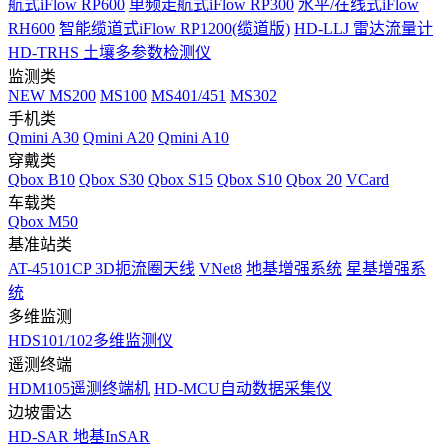
航式iFlow RP600
单频走航式iFlow RP300
水平/在线式iFlow
RH600
智能缆道式iFlow RP1200(缆道版)
HD-LLJ 雷达流量计
HD-TRHS 土壤多参数检测仪
监测类
NEW
MS200
MS100
MS401/451
MS302
手机类
Qmini A30
Qmini A20
Qmini A10
穿戴类
Qbox B10
Qbox S30
Qbox S15
Qbox S10
Qbox 20
VCard
车载类
Qbox M50
基准站类
AT-45101CP 3D扼流圈天线
VNet8
地基增强系统
星基增强系
统
多维监测
HDS101/102多维监测仪
遥测终端
HDM105遥测终端机
HD-MCU自动数据采集仪
边坡雷达
HD-SAR 地基InSAR