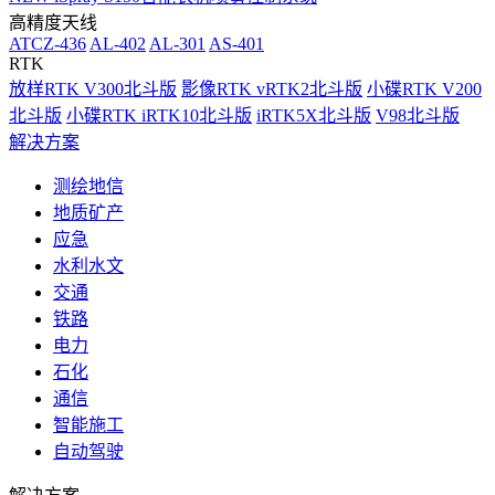
高精度天线
ATCZ-436
AL-402
AL-301
AS-401
RTK
放样RTK V300北斗版
影像RTK vRTK2北斗版
小碟RTK V200
北斗版
小碟RTK iRTK10北斗版
iRTK5X北斗版
V98北斗版
解决方案
测绘地信
地质矿产
应急
水利水文
交通
铁路
电力
石化
通信
智能施工
自动驾驶