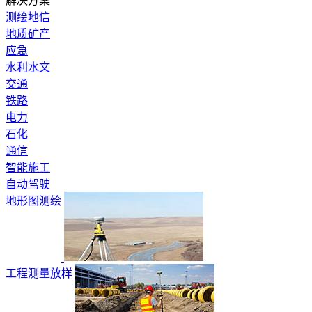
解决方案
测绘地信
地质矿产
应急
水利水文
交通
铁路
电力
石化
通信
智能施工
自动驾驶
地形图测绘
工程测量放样