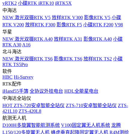
vRTK2
小碟RTK iRTK10
iRTK5X
中海达
NEW
激光双摄RTK V5
放样RTK V300
影像RTK V5
小碟
RTK V200
放样RTK F300
影像RTK F5
小碟RTK F200
V98
华星
NEW
激光双摄RTK A40
放样RTK A31
影像RTK A40
小碟
RTK A30
A16
北斗海达
NEW
激光双摄RTK TS6
影像RTK TS6
放样RTK TS2
小碟
RTK TS5Pro
软件
HBC
Hi-Survey
RTK配件
iHand55手簿
全协议外挂电台
HDL全能星电台
中海达全站仪
HOT
ZTS-720安卓智能全站仪
ZTS-710安卓智能全站仪
ZTS-
421L10
ZTS-420L8
航测无人机
D100H多旋翼智能航测系统
V100固定翼无人机系统
龙腾
L150/120多旋翼无人机
蜂虎垂直起降固定翼无人机
R4M测绘