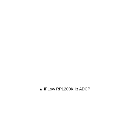
▲ iFLow RP1200KHz ADCP