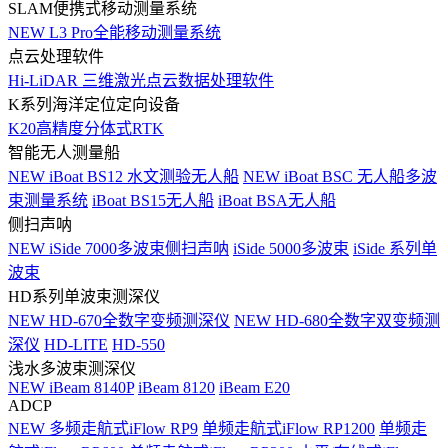
SLAM便携式移动测量系统
NEW
L3 Pro全能移动测量系统
点云处理软件
Hi-LiDAR 三维激光点云数据处理软件
K系列海洋定位定向设备
K20高精度分体式RTK
智能无人测量船
NEW
iBoat BS12 水文测验无人船
NEW
iBoat BSC 无人船多波
束测量系统
iBoat BS15无人船
iBoat BSA无人船
侧扫声呐
NEW
iSide 7000多波束侧扫声呐
iSide 5000多波束
iSide 系列单
波束
HD系列单波束测深仪
NEW
HD-670全数字变频测深仪
NEW
HD-680全数字双变频测
深仪
HD-LITE
HD-550
浅水多波束测深仪
NEW
iBeam 8140P
iBeam 8120
iBeam E20
ADCP
NEW
多频走航式iFlow RP9
单频走航式iFlow RP1200
单频走