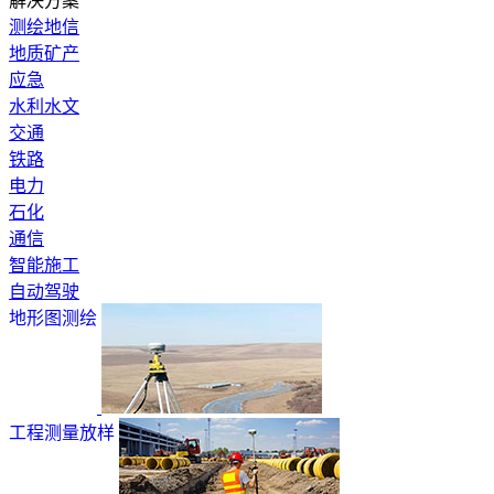
解决方案
测绘地信
地质矿产
应急
水利水文
交通
铁路
电力
石化
通信
智能施工
自动驾驶
地形图测绘
工程测量放样