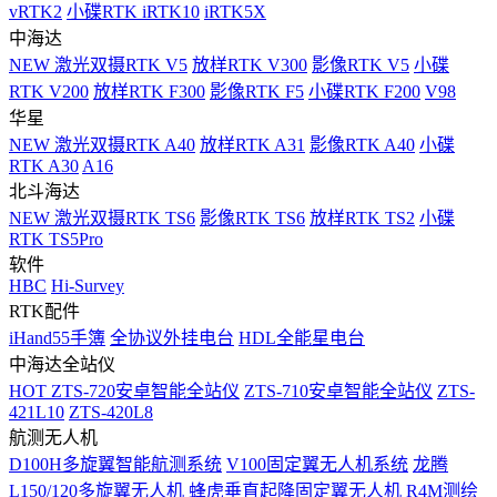
vRTK2
小碟RTK iRTK10
iRTK5X
中海达
NEW
激光双摄RTK V5
放样RTK V300
影像RTK V5
小碟
RTK V200
放样RTK F300
影像RTK F5
小碟RTK F200
V98
华星
NEW
激光双摄RTK A40
放样RTK A31
影像RTK A40
小碟
RTK A30
A16
北斗海达
NEW
激光双摄RTK TS6
影像RTK TS6
放样RTK TS2
小碟
RTK TS5Pro
软件
HBC
Hi-Survey
RTK配件
iHand55手簿
全协议外挂电台
HDL全能星电台
中海达全站仪
HOT
ZTS-720安卓智能全站仪
ZTS-710安卓智能全站仪
ZTS-
421L10
ZTS-420L8
航测无人机
D100H多旋翼智能航测系统
V100固定翼无人机系统
龙腾
L150/120多旋翼无人机
蜂虎垂直起降固定翼无人机
R4M测绘