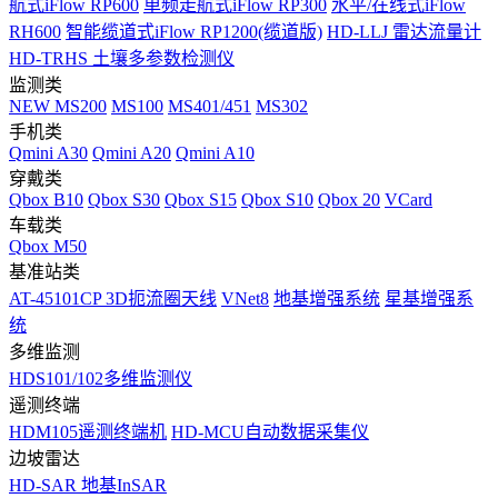
航式iFlow RP600
单频走航式iFlow RP300
水平/在线式iFlow
RH600
智能缆道式iFlow RP1200(缆道版)
HD-LLJ 雷达流量计
HD-TRHS 土壤多参数检测仪
监测类
NEW
MS200
MS100
MS401/451
MS302
手机类
Qmini A30
Qmini A20
Qmini A10
穿戴类
Qbox B10
Qbox S30
Qbox S15
Qbox S10
Qbox 20
VCard
车载类
Qbox M50
基准站类
AT-45101CP 3D扼流圈天线
VNet8
地基增强系统
星基增强系
统
多维监测
HDS101/102多维监测仪
遥测终端
HDM105遥测终端机
HD-MCU自动数据采集仪
边坡雷达
HD-SAR 地基InSAR