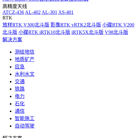
高精度天线
ATCZ-436
AL-402
AL-301
AS-401
RTK
放样RTK V300北斗版
影像RTK vRTK2北斗版
小碟RTK V200
北斗版
小碟RTK iRTK10北斗版
iRTK5X北斗版
V98北斗版
解决方案
测绘地信
地质矿产
应急
水利水文
交通
铁路
电力
石化
通信
智能施工
自动驾驶