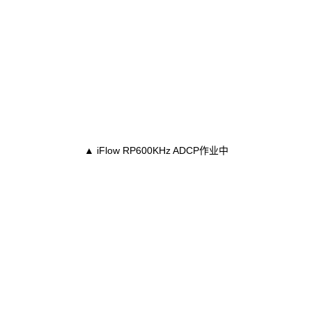
▲ iFlow RP600KHz ADCP作业中