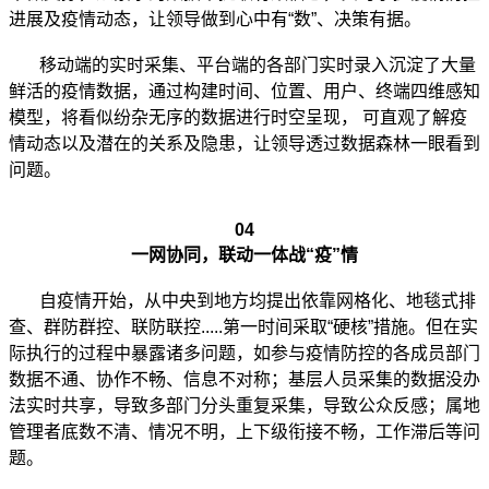
进展及疫情动态，让领导做到心中有“数”、决策有据。
移动端的实时采集、平台端的各部门实时录入沉淀了大量
鲜活的疫情数据，通过构建时间、位置、用户、终端四维感知
模型，将看似纷杂无序的数据进行时空呈现， 可直观了解疫
情动态以及潜在的关系及隐患，让领导透过数据森林一眼看到
问题。
04
一网协同，联动一体战“疫”情
自疫情开始，从中央到地方均提出依靠网格化、地毯式排
查、群防群控、联防联控.....第一时间采取“硬核”措施。但在实
际执行的过程中暴露诸多问题，如参与疫情防控的各成员部门
数据不通、协作不畅、信息不对称；基层人员采集的数据没办
法实时共享，导致多部门分头重复采集，导致公众反感；属地
管理者底数不清、情况不明，上下级衔接不畅，工作滞后等问
题。