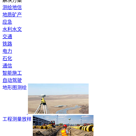
解决方案
测绘地信
地质矿产
应急
水利水文
交通
铁路
电力
石化
通信
智能施工
自动驾驶
地形图测绘
工程测量放样