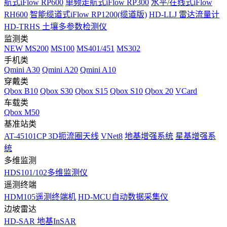
航式iFlow RP600
单频走航式iFlow RP300
水平/在线式iFlow
RH600
智能缆道式iFlow RP1200(缆道版)
HD-LLJ 雷达流量计
HD-TRHS 土壤多参数检测仪
监测类
NEW
MS200
MS100
MS401/451
MS302
手机类
Qmini A30
Qmini A20
Qmini A10
穿戴类
Qbox B10
Qbox S30
Qbox S15
Qbox S10
Qbox 20
VCard
车载类
Qbox M50
基准站类
AT-45101CP 3D扼流圈天线
VNet8
地基增强系统
星基增强系
统
多维监测
HDS101/102多维监测仪
遥测终端
HDM105遥测终端机
HD-MCU自动数据采集仪
边坡雷达
HD-SAR 地基InSAR