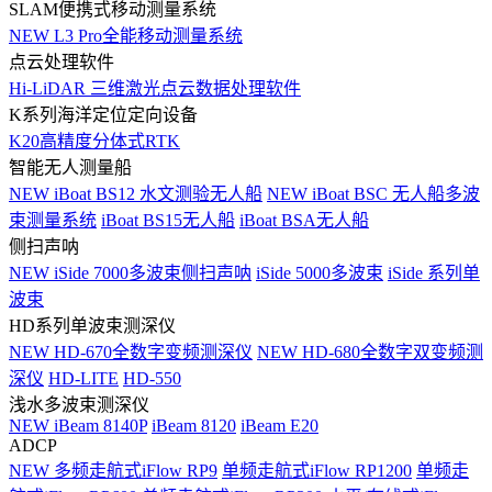
SLAM便携式移动测量系统
NEW
L3 Pro全能移动测量系统
点云处理软件
Hi-LiDAR 三维激光点云数据处理软件
K系列海洋定位定向设备
K20高精度分体式RTK
智能无人测量船
NEW
iBoat BS12 水文测验无人船
NEW
iBoat BSC 无人船多波
束测量系统
iBoat BS15无人船
iBoat BSA无人船
侧扫声呐
NEW
iSide 7000多波束侧扫声呐
iSide 5000多波束
iSide 系列单
波束
HD系列单波束测深仪
NEW
HD-670全数字变频测深仪
NEW
HD-680全数字双变频测
深仪
HD-LITE
HD-550
浅水多波束测深仪
NEW
iBeam 8140P
iBeam 8120
iBeam E20
ADCP
NEW
多频走航式iFlow RP9
单频走航式iFlow RP1200
单频走