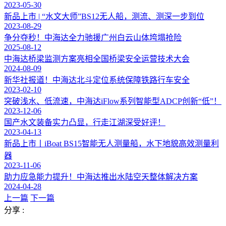
2023-05-30
新品上市 | “水文大师”BS12无人船，测流、测深一步到位
2023-08-29
争分夺秒！中海达全力驰援广州白云山体垮塌抢险
2025-08-12
中海达桥梁监测方案亮相全国桥梁安全运营技术大会
2024-08-09
新华社报道！中海达北斗定位系统保障铁路行车安全
2023-02-10
突破浅水、低流速，中海达iFlow系列智能型ADCP创新“低”！
2023-12-06
国产水文装备实力凸显，行走江湖深受好评！
2023-04-13
新品上市丨iBoat BS15智能无人测量船，水下地貌高效测量利
器
2023-11-06
助力应急能力提升！中海达推出水陆空天整体解决方案
2024-04-28
上一篇
下一篇
分享 :