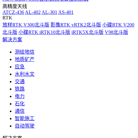
高精度天线
ATCZ-436
AL-402
AL-301
AS-401
RTK
放样RTK V300北斗版
影像RTK vRTK2北斗版
小碟RTK V200
北斗版
小碟RTK iRTK10北斗版
iRTK5X北斗版
V98北斗版
解决方案
测绘地信
地质矿产
应急
水利水文
交通
铁路
电力
石化
通信
智能施工
自动驾驶