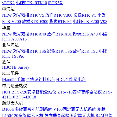
vRTK2
小碟RTK iRTK10
iRTK5X
中海达
NEW
激光双摄RTK V5
放样RTK V300
影像RTK V5
小碟
RTK V200
放样RTK F300
影像RTK F5
小碟RTK F200
V98
华星
NEW
激光双摄RTK A40
放样RTK A31
影像RTK A40
小碟
RTK A30
A16
北斗海达
NEW
激光双摄RTK TS6
影像RTK TS6
放样RTK TS2
小碟
RTK TS5Pro
软件
HBC
Hi-Survey
RTK配件
iHand55手簿
全协议外挂电台
HDL全能星电台
中海达全站仪
HOT
ZTS-720安卓智能全站仪
ZTS-710安卓智能全站仪
ZTS-
421L10
ZTS-420L8
航测无人机
D100H多旋翼智能航测系统
V100固定翼无人机系统
龙腾
L150/120多旋翼无人机
蜂虎垂直起降固定翼无人机
R4M测绘