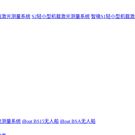
载激光测量系统
S2轻小型机载激光测量系统
智喙S1轻小型机载
波束测量系统
iBoat BS15无人船
iBoat BSA无人船