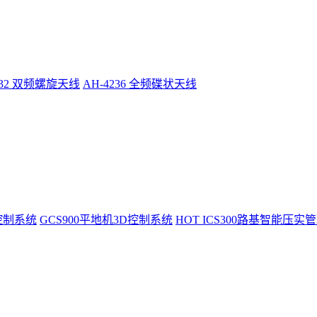
232 双频螺旋天线
AH-4236 全频碟状天线
控制系统
GCS900平地机3D控制系统
HOT
ICS300路基智能压实