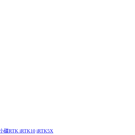
小碟RTK iRTK10
iRTK5X