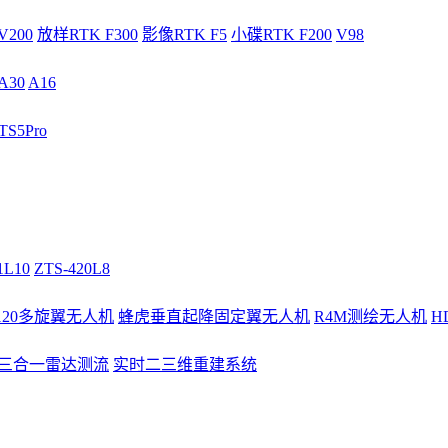
V200
放样RTK F300
影像RTK F5
小碟RTK F200
V98
A30
A16
S5Pro
1L10
ZTS-420L8
/120多旋翼无人机
蜂虎垂直起降固定翼无人机
R4M测绘无人机
H
3三合一雷达测流
实时二三维重建系统