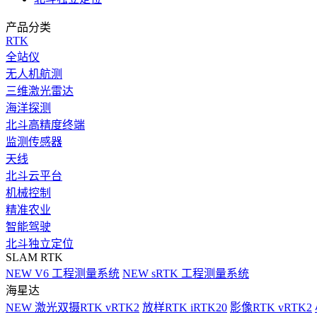
产品分类
RTK
全站仪
无人机航测
三维激光雷达
海洋探测
北斗高精度终端
监测传感器
天线
北斗云平台
机械控制
精准农业
智能驾驶
北斗独立定位
SLAM RTK
NEW
V6 工程测量系统
NEW
sRTK 工程测量系统
海星达
NEW
激光双摄RTK vRTK2
放样RTK iRTK20
影像RTK vRTK2