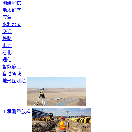
测绘地信
地质矿产
应急
水利水文
交通
铁路
电力
石化
通信
智能施工
自动驾驶
地形图测绘
工程测量放样