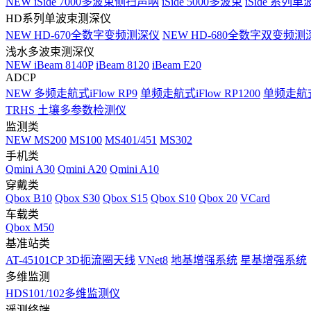
NEW
iSide 7000多波束侧扫声呐
iSide 5000多波束
iSide 系列单
HD系列单波束测深仪
NEW
HD-670全数字变频测深仪
NEW
HD-680全数字双变频测
浅水多波束测深仪
NEW
iBeam 8140P
iBeam 8120
iBeam E20
ADCP
NEW
多频走航式iFlow RP9
单频走航式iFlow RP1200
单频走航式i
TRHS 土壤多参数检测仪
监测类
NEW
MS200
MS100
MS401/451
MS302
手机类
Qmini A30
Qmini A20
Qmini A10
穿戴类
Qbox B10
Qbox S30
Qbox S15
Qbox S10
Qbox 20
VCard
车载类
Qbox M50
基准站类
AT-45101CP 3D扼流圈天线
VNet8
地基增强系统
星基增强系统
多维监测
HDS101/102多维监测仪
遥测终端