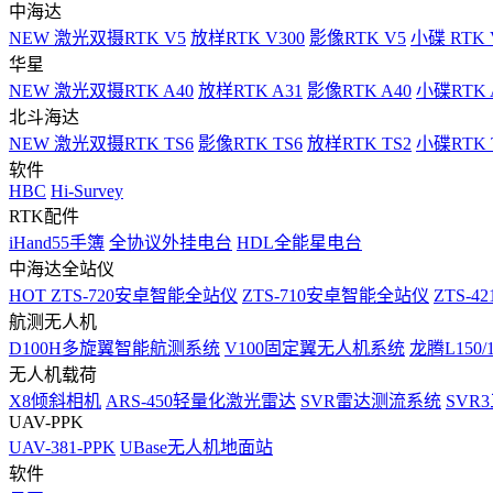
中海达
NEW
激光双摄RTK V5
放样RTK V300
影像RTK V5
小碟 RTK 
华星
NEW
激光双摄RTK A40
放样RTK A31
影像RTK A40
小碟RTK 
北斗海达
NEW
激光双摄RTK TS6
影像RTK TS6
放样RTK TS2
小碟RTK T
软件
HBC
Hi-Survey
RTK配件
iHand55手簿
全协议外挂电台
HDL全能星电台
中海达全站仪
HOT
ZTS-720安卓智能全站仪
ZTS-710安卓智能全站仪
ZTS-42
航测无人机
D100H多旋翼智能航测系统
V100固定翼无人机系统
龙腾L150
无人机载荷
X8倾斜相机
ARS-450轻量化激光雷达
SVR雷达测流系统
SVR
UAV-PPK
UAV-381-PPK
UBase无人机地面站
软件