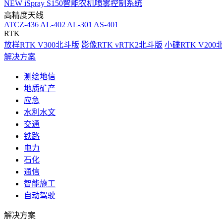
NEW
iSpray S150智能农机喷雾控制系统
高精度天线
ATCZ-436
AL-402
AL-301
AS-401
RTK
放样RTK V300北斗版
影像RTK vRTK2北斗版
小碟RTK V20
解决方案
测绘地信
地质矿产
应急
水利水文
交通
铁路
电力
石化
通信
智能施工
自动驾驶
解决方案