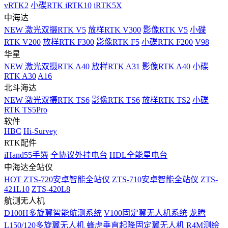
vRTK2
小碟RTK iRTK10
iRTK5X
中海达
NEW
激光双摄RTK V5
放样RTK V300
影像RTK V5
小碟
RTK V200
放样RTK F300
影像RTK F5
小碟RTK F200
V98
华星
NEW
激光双摄RTK A40
放样RTK A31
影像RTK A40
小碟
RTK A30
A16
北斗海达
NEW
激光双摄RTK TS6
影像RTK TS6
放样RTK TS2
小碟
RTK TS5Pro
软件
HBC
Hi-Survey
RTK配件
iHand55手簿
全协议外挂电台
HDL全能星电台
中海达全站仪
HOT
ZTS-720安卓智能全站仪
ZTS-710安卓智能全站仪
ZTS-
421L10
ZTS-420L8
航测无人机
D100H多旋翼智能航测系统
V100固定翼无人机系统
龙腾
L150/120多旋翼无人机
蜂虎垂直起降固定翼无人机
R4M测绘