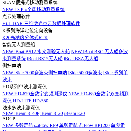
SLAM便携式移动测量系统
NEW
L3 Pro全能移动测量系统
点云处理软件
Hi-LiDAR 三维激光点云数据处理软件
K系列海洋定位定向设备
K20高精度分体式RTK
智能无人测量船
NEW
iBoat BS12 水文测验无人船
NEW
iBoat BSC 无人船多波
束测量系统
iBoat BS15无人船
iBoat BSA无人船
侧扫声呐
NEW
iSide 7000多波束侧扫声呐
iSide 5000多波束
iSide 系列单
波束
HD系列单波束测深仪
NEW
HD-670全数字变频测深仪
NEW
HD-680全数字双变频测
深仪
HD-LITE
HD-550
浅水多波束测深仪
NEW
iBeam 8140P
iBeam 8120
iBeam E20
ADCP
NEW
多频走航式iFlow RP9
单频走航式iFlow RP1200
单频走