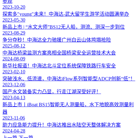
参观
2023-10-20
探索多"young"未来！中海达-武大留学生游学活动圆满举办
2023-05-30
新品上市 | “水文大师”BS12无人船，测流、测深一步到位
2023-08-29
争分夺秒！中海达全力驰援广州白云山体垮塌抢险
2025-08-12
中海达桥梁监测方案亮相全国桥梁安全运营技术大会
2024-08-09
新华社报道！中海达北斗定位系统保障铁路行车安全
2023-02-10
突破浅水、低流速，中海达iFlow系列智能型ADCP创新“低”！
2023-12-06
国产水文装备实力凸显，行走江湖深受好评！
2023-04-13
新品上市丨iBoat BS15智能无人测量船，水下地貌高效测量利
器
2023-11-06
助力应急能力提升！中海达推出水陆空天整体解决方案
2024-04-28
上一篇
下一篇