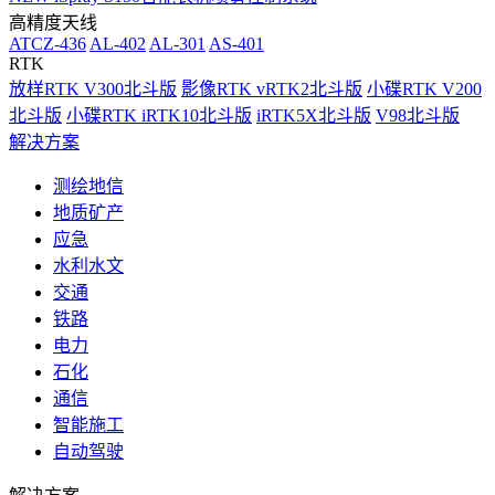
高精度天线
ATCZ-436
AL-402
AL-301
AS-401
RTK
放样RTK V300北斗版
影像RTK vRTK2北斗版
小碟RTK V200
北斗版
小碟RTK iRTK10北斗版
iRTK5X北斗版
V98北斗版
解决方案
测绘地信
地质矿产
应急
水利水文
交通
铁路
电力
石化
通信
智能施工
自动驾驶