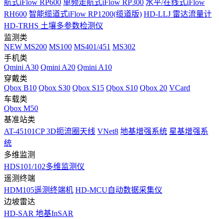
航式iFlow RP600
单频走航式iFlow RP300
水平/在线式iFlow
RH600
智能缆道式iFlow RP1200(缆道版)
HD-LLJ 雷达流量计
HD-TRHS 土壤多参数检测仪
监测类
NEW
MS200
MS100
MS401/451
MS302
手机类
Qmini A30
Qmini A20
Qmini A10
穿戴类
Qbox B10
Qbox S30
Qbox S15
Qbox S10
Qbox 20
VCard
车载类
Qbox M50
基准站类
AT-45101CP 3D扼流圈天线
VNet8
地基增强系统
星基增强系
统
多维监测
HDS101/102多维监测仪
遥测终端
HDM105遥测终端机
HD-MCU自动数据采集仪
边坡雷达
HD-SAR 地基InSAR