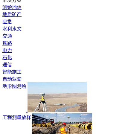
解决方案
测绘地信
地质矿产
应急
水利水文
交通
铁路
电力
石化
通信
智能施工
自动驾驶
地形图测绘
工程测量放样