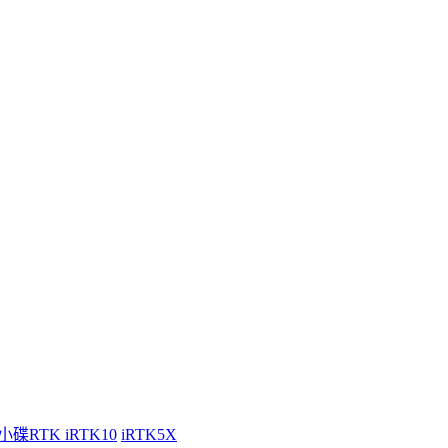
小碟RTK iRTK10
iRTK5X