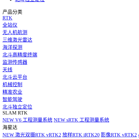
产品分类
RTK
全站仪
无人机航测
三维激光雷达
海洋探测
北斗高精度终端
监测传感器
天线
北斗云平台
机械控制
精准农业
智能驾驶
北斗独立定位
SLAM RTK
NEW
V6 工程测量系统
NEW
sRTK 工程测量系统
海星达
NEW
激光双摄RTK vRTK2
放样RTK iRTK20
影像RTK vRTK2