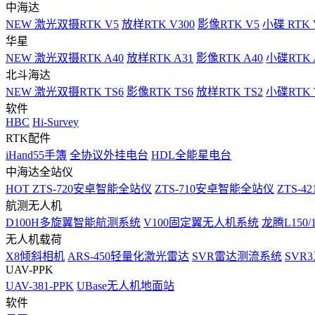
中海达
NEW
激光双摄RTK V5
放样RTK V300
影像RTK V5
小碟 RTK 
华星
NEW
激光双摄RTK A40
放样RTK A31
影像RTK A40
小碟RTK 
北斗海达
NEW
激光双摄RTK TS6
影像RTK TS6
放样RTK TS2
小碟RTK T
软件
HBC
Hi-Survey
RTK配件
iHand55手簿
全协议外挂电台
HDL全能星电台
中海达全站仪
HOT
ZTS-720安卓智能全站仪
ZTS-710安卓智能全站仪
ZTS-42
航测无人机
D100H多旋翼智能航测系统
V100固定翼无人机系统
龙腾L150
无人机载荷
X8倾斜相机
ARS-450轻量化激光雷达
SVR雷达测流系统
SVR
UAV-PPK
UAV-381-PPK
UBase无人机地面站
软件