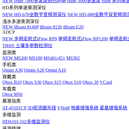
NEW
iSide 7000多波束侧扫声呐
iSide 5000多波束
iSide 系列单
HD系列单波束测深仪
NEW
HD-670全数字变频测深仪
NEW
HD-680全数字双变频测
浅水多波束测深仪
NEW
iBeam 8140P
iBeam 8120
iBeam E20
ADCP
NEW
多频走航式iFlow RP9
单频走航式iFlow RP1200
单频走航式i
TRHS 土壤多参数检测仪
监测类
NEW
MS200
MS100
MS401/451
MS302
手机类
Qmini A30
Qmini A20
Qmini A10
穿戴类
Qbox B10
Qbox S30
Qbox S15
Qbox S10
Qbox 20
VCard
车载类
Qbox M50
基准站类
AT-45101CP 3D扼流圈天线
VNet8
地基增强系统
星基增强系统
多维监测
HDS101/102多维监测仪
遥测终端