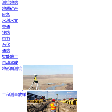
测绘地信
地质矿产
应急
水利水文
交通
铁路
电力
石化
通信
智能施工
自动驾驶
地形图测绘
工程测量放样