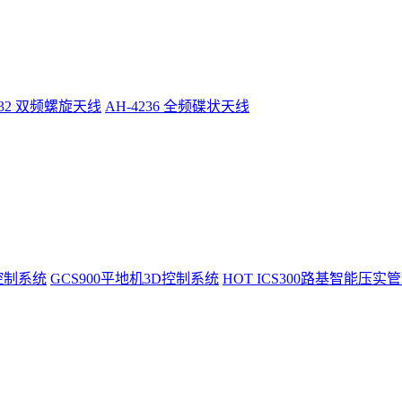
232 双频螺旋天线
AH-4236 全频碟状天线
控制系统
GCS900平地机3D控制系统
HOT
ICS300路基智能压实