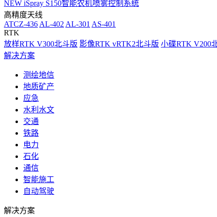
NEW
iSpray S150智能农机喷雾控制系统
高精度天线
ATCZ-436
AL-402
AL-301
AS-401
RTK
放样RTK V300北斗版
影像RTK vRTK2北斗版
小碟RTK V20
解决方案
测绘地信
地质矿产
应急
水利水文
交通
铁路
电力
石化
通信
智能施工
自动驾驶
解决方案