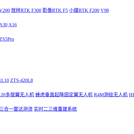
V200
放样RTK F300
影像RTK F5
小碟RTK F200
V98
A30
A16
S5Pro
1L10
ZTS-420L8
/120多旋翼无人机
蜂虎垂直起降固定翼无人机
R4M测绘无人机
H
3三合一雷达测流
实时二三维重建系统