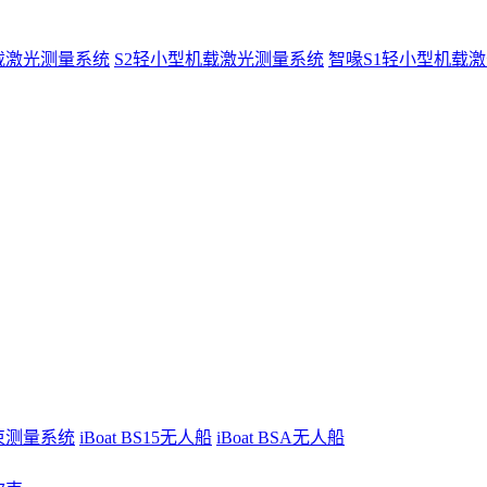
载激光测量系统
S2轻小型机载激光测量系统
智喙S1轻小型机载
波束测量系统
iBoat BS15无人船
iBoat BSA无人船