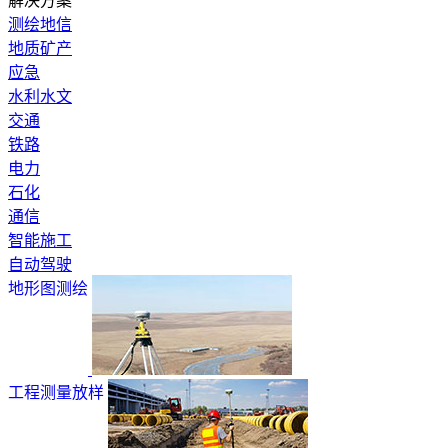
解决方案
测绘地信
地质矿产
应急
水利水文
交通
铁路
电力
石化
通信
智能施工
自动驾驶
地形图测绘
工程测量放样