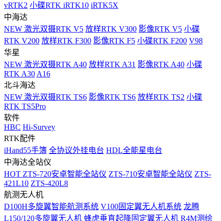
vRTK2
小碟RTK iRTK10
iRTK5X
中海达
NEW
激光双摄RTK V5
放样RTK V300
影像RTK V5
小碟
RTK V200
放样RTK F300
影像RTK F5
小碟RTK F200
V98
华星
NEW
激光双摄RTK A40
放样RTK A31
影像RTK A40
小碟
RTK A30
A16
北斗海达
NEW
激光双摄RTK TS6
影像RTK TS6
放样RTK TS2
小碟
RTK TS5Pro
软件
HBC
Hi-Survey
RTK配件
iHand55手簿
全协议外挂电台
HDL全能星电台
中海达全站仪
HOT
ZTS-720安卓智能全站仪
ZTS-710安卓智能全站仪
ZTS-
421L10
ZTS-420L8
航测无人机
D100H多旋翼智能航测系统
V100固定翼无人机系统
龙腾
L150/120多旋翼无人机
蜂虎垂直起降固定翼无人机
R4M测绘