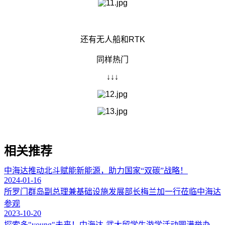
还有无人船和RTK
同样热门
↓↓↓
相关推荐
中海达推动北斗赋能新能源，助力国家“双碳”战略！
2024-01-16
所罗门群岛副总理兼基础设施发展部长梅兰加一行莅临中海达
参观
2023-10-20
探索多"young"未来！中海达-武大留学生游学活动圆满举办