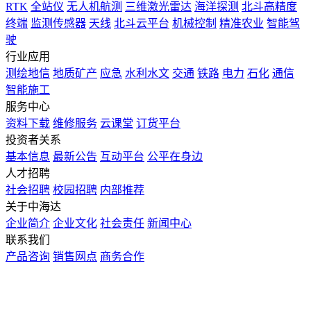
RTK
全站仪
无人机航测
三维激光雷达
海洋探测
北斗高精度
终端
监测传感器
天线
北斗云平台
机械控制
精准农业
智能驾
驶
行业应用
测绘地信
地质矿产
应急
水利水文
交通
铁路
电力
石化
通信
智能施工
服务中心
资料下载
维修服务
云课堂
订货平台
投资者关系
基本信息
最新公告
互动平台
公平在身边
人才招聘
社会招聘
校园招聘
内部推荐
关于中海达
企业简介
企业文化
社会责任
新闻中心
联系我们
产品咨询
销售网点
商务合作