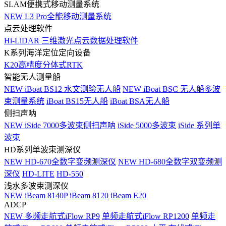
SLAM便携式移动测量系统
NEW
L3 Pro全能移动测量系统
点云处理软件
Hi-LiDAR 三维激光点云数据处理软件
K系列海洋定位定向设备
K20高精度分体式RTK
智能无人测量船
NEW
iBoat BS12 水文测验无人船
NEW
iBoat BSC 无人船多波
束测量系统
iBoat BS15无人船
iBoat BSA无人船
侧扫声呐
NEW
iSide 7000多波束侧扫声呐
iSide 5000多波束
iSide 系列单
波束
HD系列单波束测深仪
NEW
HD-670全数字变频测深仪
NEW
HD-680全数字双变频测
深仪
HD-LITE
HD-550
浅水多波束测深仪
NEW
iBeam 8140P
iBeam 8120
iBeam E20
ADCP
NEW
多频走航式iFlow RP9
单频走航式iFlow RP1200
单频走