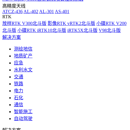
高精度天线
ATCZ-436
AL-402
AL-301
AS-401
RTK
放样RTK V300北斗版
影像RTK vRTK2北斗版
小碟RTK V200
北斗版
小碟RTK iRTK10北斗版
iRTK5X北斗版
V98北斗版
解决方案
测绘地信
地质矿产
应急
水利水文
交通
铁路
电力
石化
通信
智能施工
自动驾驶