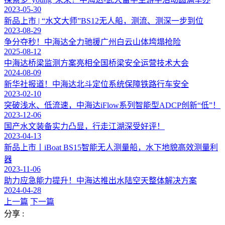
2023-05-30
新品上市 | “水文大师”BS12无人船，测流、测深一步到位
2023-08-29
争分夺秒！中海达全力驰援广州白云山体垮塌抢险
2025-08-12
中海达桥梁监测方案亮相全国桥梁安全运营技术大会
2024-08-09
新华社报道！中海达北斗定位系统保障铁路行车安全
2023-02-10
突破浅水、低流速，中海达iFlow系列智能型ADCP创新“低”！
2023-12-06
国产水文装备实力凸显，行走江湖深受好评！
2023-04-13
新品上市丨iBoat BS15智能无人测量船，水下地貌高效测量利
器
2023-11-06
助力应急能力提升！中海达推出水陆空天整体解决方案
2024-04-28
上一篇
下一篇
分享 :