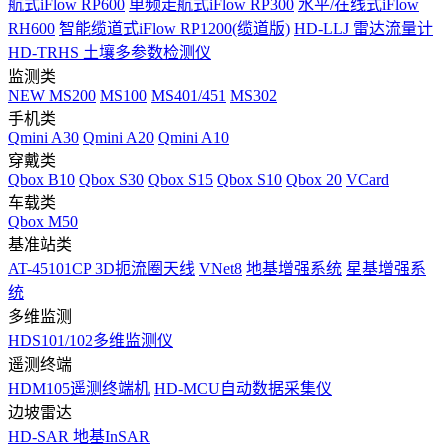
航式iFlow RP600
单频走航式iFlow RP300
水平/在线式iFlow
RH600
智能缆道式iFlow RP1200(缆道版)
HD-LLJ 雷达流量计
HD-TRHS 土壤多参数检测仪
监测类
NEW
MS200
MS100
MS401/451
MS302
手机类
Qmini A30
Qmini A20
Qmini A10
穿戴类
Qbox B10
Qbox S30
Qbox S15
Qbox S10
Qbox 20
VCard
车载类
Qbox M50
基准站类
AT-45101CP 3D扼流圈天线
VNet8
地基增强系统
星基增强系
统
多维监测
HDS101/102多维监测仪
遥测终端
HDM105遥测终端机
HD-MCU自动数据采集仪
边坡雷达
HD-SAR 地基InSAR